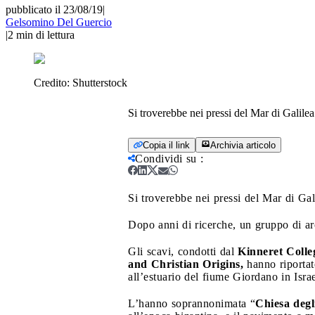
pubblicato il 23/08/19
|
Gelsomino Del Guercio
|
2
min di lettura
Credito:
Shutterstock
Si troverebbe nei pressi del Mar di Galilea
Copia il link
Archivia articolo
Condividi su
:
Si troverebbe nei pressi del Mar di Gal
Dopo anni di ricerche, un gruppo di arc
Gli scavi, condotti dal
Kinneret Colle
and Christian Origins,
hanno riportat
all’estuario del fiume Giordano in Israe
L’hanno soprannonimata “
Chiesa degl