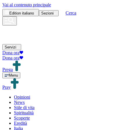
Vai al contenuto principale
Cerca
Edition
italiano
Sezioni
Servizi
Dona ora
Dona ora
Prega
Menu
Pray
Opinioni
News
Stile di vita
Spiritualità
Scoperte
Eredità
Italia