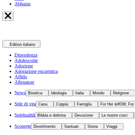
Abbazia
Edition
italiano
Dipendenza
Adolescente
Adozione
Adorazione eucaristica
Affido
Allenatore
News
Bioetica
Ideologia
Italia
Mondo
Religione
Stile di vita
Casa
Coppia
Famiglia
For Her &#038; For
Spiritualità
Bibbia e dottrina
Devozione
Le nostre croci
Scoperte
Divertimento
Santuari
Storia
Viaggi