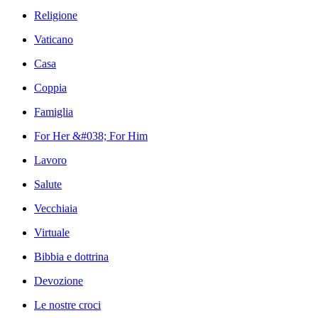
Religione
Vaticano
Casa
Coppia
Famiglia
For Her &#038; For Him
Lavoro
Salute
Vecchiaia
Virtuale
Bibbia e dottrina
Devozione
Le nostre croci