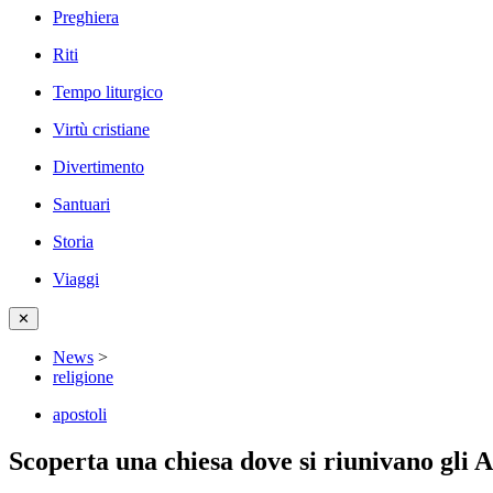
Preghiera
Riti
Tempo liturgico
Virtù cristiane
Divertimento
Santuari
Storia
Viaggi
✕
News
>
religione
apostoli
Scoperta una chiesa dove si riunivano gli A