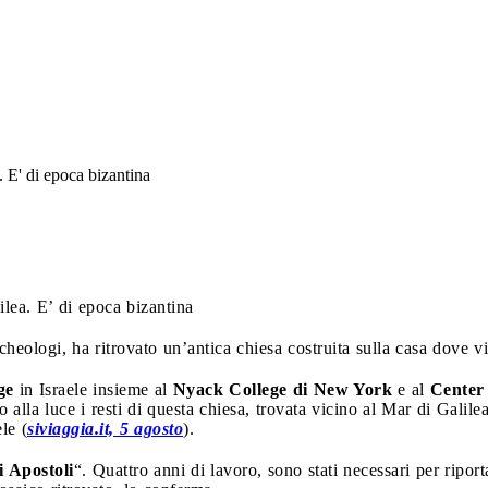
. E' di epoca bizantina
ilea. E’ di epoca bizantina
heologi, ha ritrovato un’antica chiesa costruita sulla casa dove v
ge
in Israele insieme al
Nyack College di New York
e al
Center 
o alla luce i resti di questa chiesa, trovata vicino al Mar di Galile
le (
siviaggia.it, 5 agosto
).
i Apostoli
“. Quattro anni di lavoro, sono stati necessari per riport