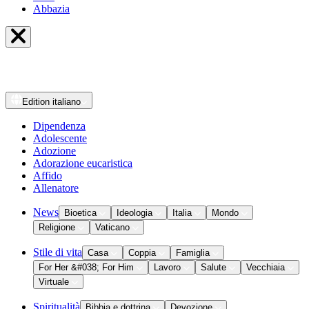
Abbazia
Edition
italiano
Dipendenza
Adolescente
Adozione
Adorazione eucaristica
Affido
Allenatore
News
Bioetica
Ideologia
Italia
Mondo
Religione
Vaticano
Stile di vita
Casa
Coppia
Famiglia
For Her &#038; For Him
Lavoro
Salute
Vecchiaia
Virtuale
Spiritualità
Bibbia e dottrina
Devozione