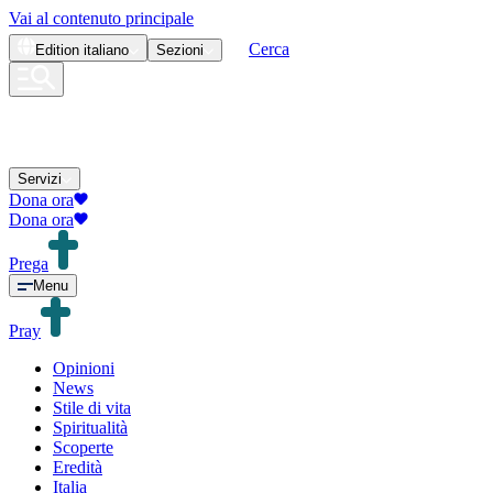
Vai al contenuto principale
Cerca
Edition
italiano
Sezioni
Servizi
Dona ora
Dona ora
Prega
Menu
Pray
Opinioni
News
Stile di vita
Spiritualità
Scoperte
Eredità
Italia