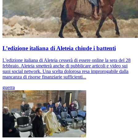
L’edizione italiana di Aleteia chiude i battenti
L'edizione italiana di Aleteia cesserà di essere online la sera del 28
febbraio. Aleteia smetterà anche di pubblicare articoli e video sui
suoi social network. Una scelta dolorosa resa improrogabile dalla
mancanza di risorse finanziarie sufficienti...
guerra