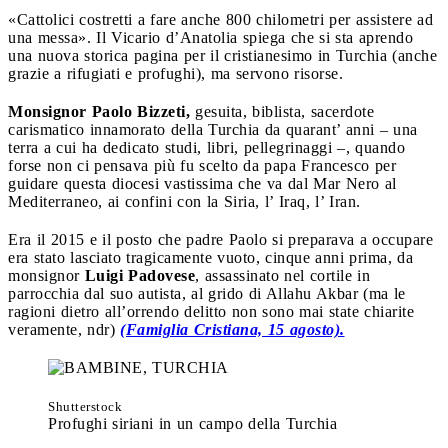
«Cattolici costretti a fare anche 800 chilometri per assistere ad
una messa». Il Vicario d’Anatolia spiega che si sta aprendo
una nuova storica pagina per il cristianesimo in Turchia (anche
grazie a rifugiati e profughi), ma servono risorse.
Monsignor Paolo Bizzeti,
gesuita, biblista, sacerdote
carismatico innamorato della Turchia da quarant’ anni – una
terra a cui ha dedicato studi, libri, pellegrinaggi –, quando
forse non ci pensava più fu scelto da papa Francesco per
guidare questa diocesi vastissima che va dal Mar Nero al
Mediterraneo, ai confini con la Siria, l’ Iraq, l’ Iran.
Era il 2015 e il posto che padre Paolo si preparava a occupare
era stato lasciato tragicamente vuoto, cinque anni prima, da
monsignor
Luigi Padovese
, assassinato nel cortile in
parrocchia dal suo autista, al grido di Allahu Akbar (ma le
ragioni dietro all’orrendo delitto non sono mai state chiarite
veramente, ndr)
(Famiglia Cristiana, 15 agosto).
Shutterstock
Profughi siriani in un campo della Turchia