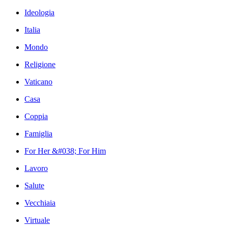
Ideologia
Italia
Mondo
Religione
Vaticano
Casa
Coppia
Famiglia
For Her &#038; For Him
Lavoro
Salute
Vecchiaia
Virtuale