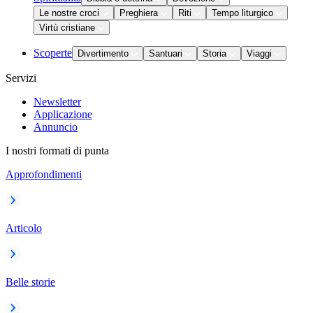
Le nostre croci
Preghiera
Riti
Tempo liturgico
Virtù cristiane
Scoperte
Divertimento
Santuari
Storia
Viaggi
Servizi
Newsletter
Applicazione
Annuncio
I nostri formati di punta
Approfondimenti
Articolo
Belle storie