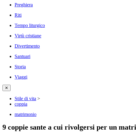
Preghiera
Riti
Tempo liturgico
Virtù cristiane
Divertimento
Santuari
Storia
Viaggi
✕
Stile di vita
>
coppia
matrimonio
9 coppie sante a cui rivolgersi per un matr