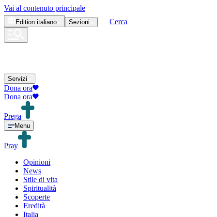
Vai al contenuto principale
Cerca
Edition
italiano
Sezioni
Servizi
Dona ora
Dona ora
Prega
Menu
Pray
Opinioni
News
Stile di vita
Spiritualità
Scoperte
Eredità
Italia