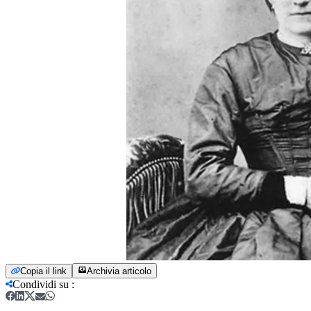
Copia il link
Archivia articolo
Condividi su
: