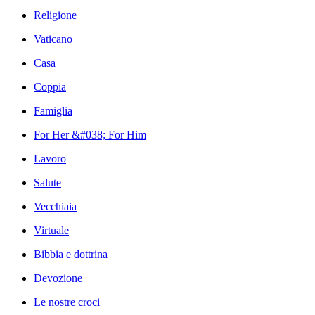
Religione
Vaticano
Casa
Coppia
Famiglia
For Her &#038; For Him
Lavoro
Salute
Vecchiaia
Virtuale
Bibbia e dottrina
Devozione
Le nostre croci