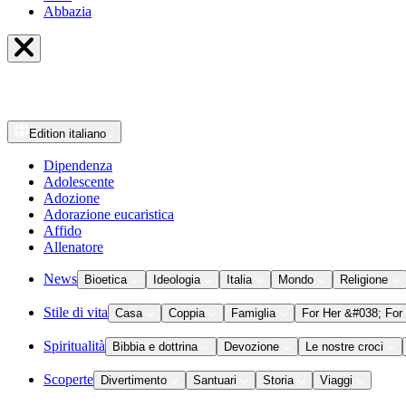
Abbazia
Edition
italiano
Dipendenza
Adolescente
Adozione
Adorazione eucaristica
Affido
Allenatore
News
Bioetica
Ideologia
Italia
Mondo
Religione
Stile di vita
Casa
Coppia
Famiglia
For Her &#038; For
Spiritualità
Bibbia e dottrina
Devozione
Le nostre croci
Scoperte
Divertimento
Santuari
Storia
Viaggi