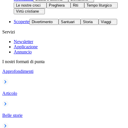
Le nostre croci
Preghiera
Riti
Tempo liturgico
Virtù cristiane
Scoperte
Divertimento
Santuari
Storia
Viaggi
Servizi
Newsletter
Applicazione
Annuncio
I nostri formati di punta
Approfondimenti
Articolo
Belle storie