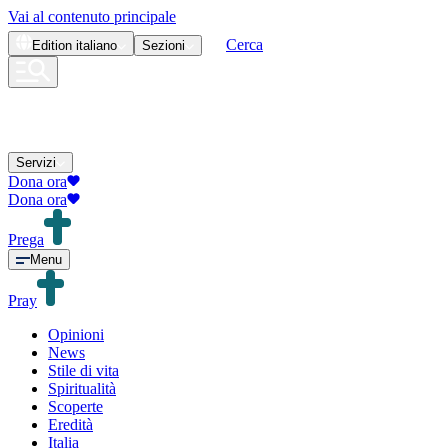
Vai al contenuto principale
Cerca
Edition
italiano
Sezioni
Servizi
Dona ora
Dona ora
Prega
Menu
Pray
Opinioni
News
Stile di vita
Spiritualità
Scoperte
Eredità
Italia