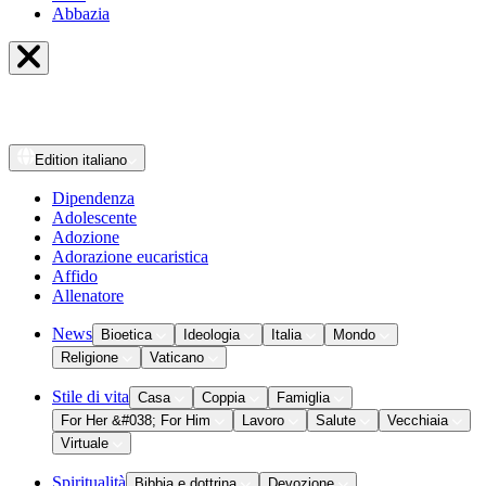
Abbazia
Edition
italiano
Dipendenza
Adolescente
Adozione
Adorazione eucaristica
Affido
Allenatore
News
Bioetica
Ideologia
Italia
Mondo
Religione
Vaticano
Stile di vita
Casa
Coppia
Famiglia
For Her &#038; For Him
Lavoro
Salute
Vecchiaia
Virtuale
Spiritualità
Bibbia e dottrina
Devozione