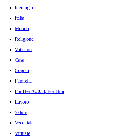
Ideologia
Italia
Mondo
Religione
Vaticano
Casa
Coppia
Famiglia
For Her &#038; For Him
Lavoro
Salute
Vecchiaia
Virtuale