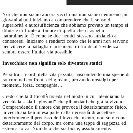
Noi che non siamo ancora vecchi ma non siamo nemmeno più
giovani aitanti iniziamo a comprendere che il senso di
superiorità e autosufficienza che abbiamo provato un tempo si
diluisce di fronte al timore di quello che ci aspetta
naturalmente. È come se due nemici stessero iniziando a
conoscersi. Iniziamo a renderci conto che le armi non servono
per vincere la battaglia e arrendersi di fronte all’evidenza
sembra essere l’unica via possibile.
Invecchiare non significa solo diventare statici
Persi tra i ricordi della vita passata, nascondendo una specie di
rancore nei confronti dei giovani, provando nostalgia per
momenti, forza, compagnia…
Credo che la difficoltà risieda nel modo in cui intendiamo la
vecchiaia – sia i “giovani” che gli anziani che già la vivono.
Comprendendo il timore che provoca il deterioramento fisico,
la vecchiaia ben intesa parte dalla necessità di accettare
interiormente il processo dell’invecchiamento, non solo come
deterioramento del corpo, ma come una tappa di saggezza ed
estrema forza. Non dico che sia facile, assolutamente.