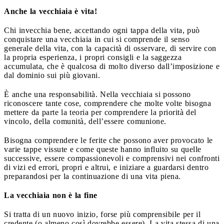
Anche la vecchiaia è vita!
Chi invecchia bene, accettando ogni tappa della vita, può
conquistare una vecchiaia in cui si comprende il senso
generale della vita, con la capacità di osservare, di servire con
la propria esperienza, i propri consigli e la saggezza
accumulata, che è qualcosa di molto diverso dall’imposizione e
dal dominio sui più giovani.
È anche una responsabilità. Nella vecchiaia si possono
riconoscere tante cose, comprendere che molte volte bisogna
mettere da parte la teoria per comprendere la priorità del
vincolo, della comunità, dell’essere comunione.
Bisogna comprendere le ferite che possono aver provocato le
varie tappe vissute e come queste hanno influito su quelle
successive, essere compassionevoli e comprensivi nei confronti
di vizi ed errori, propri e altrui, e iniziare a guardarsi dentro
preparandosi per la continuazione di una vita piena.
La vecchiaia non è la fine
Si tratta di un nuovo inizio, forse più comprensibile per il
credente (o almeno così dovrebbe essere). La vita stessa di una