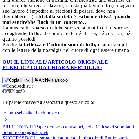
turismo, chi si reca al lavoro, chi sta già lavorando (e magari il
suo lavoro è impedire ai piccioni di posarsi dove non
dovrebbero…),
chi dalla società è escluso e chissà quando
mai sentirebbe Bach in un concerto…
La musica ha sparso qualche sorriso, stamattina. Un sorriso
accogliente, bello, che non chiede né chi sei, né cosa sai, né
quanto possiedi.
Perché
la bellezza e l’infinito sono di tutti,
e sono scolpiti
con le lettere della nostalgia nel cuore di ogni essere umano.
QUI IL LINK ALL’ARTICOLO ORIGINALE
PUBBLICATO DA CHIARA BERTOGLIO
Copia il link
Archivia articolo
Condividi su
:
Le parole chiave/tag associati a questo articolo:
johann sebastian bach
musica
PRECEDENTE
Papa: non solo abusatori, nella Chiesa ci sono tanti
buoni e coraggiosi preti
SUCCESSIVO
La strage in canonica, il miracolo di Ennio: storie