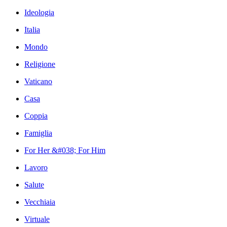
Ideologia
Italia
Mondo
Religione
Vaticano
Casa
Coppia
Famiglia
For Her &#038; For Him
Lavoro
Salute
Vecchiaia
Virtuale