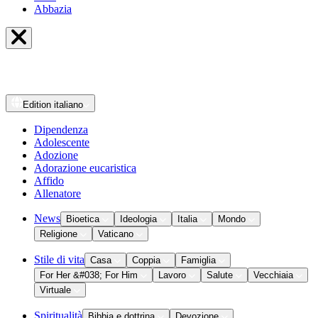
Abbazia
Edition
italiano
Dipendenza
Adolescente
Adozione
Adorazione eucaristica
Affido
Allenatore
News
Bioetica
Ideologia
Italia
Mondo
Religione
Vaticano
Stile di vita
Casa
Coppia
Famiglia
For Her &#038; For Him
Lavoro
Salute
Vecchiaia
Virtuale
Spiritualità
Bibbia e dottrina
Devozione