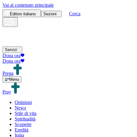
Vai al contenuto principale
Cerca
Edition
italiano
Sezioni
Servizi
Dona ora
Dona ora
Prega
Menu
Pray
Opinioni
News
Stile di vita
Spiritualità
Scoperte
Eredità
Italia