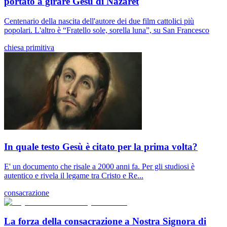
portato a girare Gesù di Nazaret
Centenario della nascita dell'autore dei due film cattolici più
popolari. L'altro è “Fratello sole, sorella luna”, su San Francesco
chiesa primitiva
In quale testo Gesù è citato per la prima volta?
E' un documento che risale a 2000 anni fa. Per gli studiosi è
autentico e rivela il legame tra Cristo e Re...
consacrazione
La forza della consacrazione a Nostra Signora di