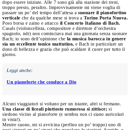
dopo essere iniziate. Alle 7 sono già alla stazione dei treni,
troppo presto, peraltro. Improvvisamente mi viene voglia di
passare un po’ del tempo dell’attesa a
suonare il pianofortino
verticale
che da qualche mese si trova a
Torino Porta Nuova.
Poso borsa e zaino e attacco
il Concerto Italiano di Bach.
Casals (violoncellista, compositore e direttore d’orchestra
spagnolo, ndr) non cominciava mai una giornata senza suonare
Bach; io sono dell’opinione che
la musica barocca in genere
sia un eccellente tonico mattutino,
e Bach in particolare un
dono di bellezza e grazia che può scaldare il cuore per tutto il
giorno.
Leggi anche:
Un pianoforte che conduce a Dio
Alcuni viaggiatori si voltano per un istante, altri si fermano.
Una classe di liceali piuttosto rumorosa si zittisce;
si
siedono vicino al pianoforte (e sembra non ci siano auricolari
in vista!).
Mentre suono, mi si avvicina (perfino un po’ troppo) uno di
quei signori un po’ strani che popolano le stazioni. Sorride, e