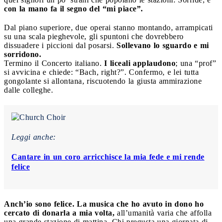
con la mano fa il segno del “mi piace”.
Dal piano superiore, due operai stanno montando, arrampicati
su una scala pieghevole, gli spuntoni che dovrebbero
dissuadere i piccioni dal posarsi.
Sollevano lo sguardo e mi
sorridono.
Termino il Concerto italiano.
I liceali applaudono
; una “prof”
si avvicina e chiede: “Bach, right?”. Confermo, e lei tutta
gongolante si allontana, riscuotendo la giusta ammirazione
dalle colleghe.
Leggi anche:
Cantare in un coro arricchisce la mia fede e mi rende
felice
Anch’io sono felice. La musica che ho avuto in dono ho
cercato di donarla a mia volta,
all’umanità varia che affolla
una grande stazione di mattina. Chi pregusta una giornata di