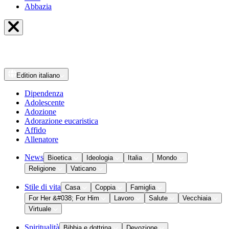
Abbazia
Edition
italiano
Dipendenza
Adolescente
Adozione
Adorazione eucaristica
Affido
Allenatore
News
Bioetica
Ideologia
Italia
Mondo
Religione
Vaticano
Stile di vita
Casa
Coppia
Famiglia
For Her &#038; For Him
Lavoro
Salute
Vecchiaia
Virtuale
Spiritualità
Bibbia e dottrina
Devozione