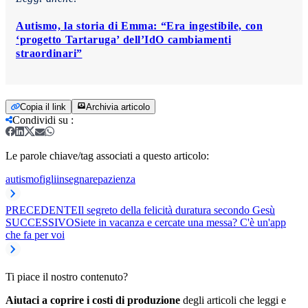
Autismo, la storia di Emma: “Era ingestibile, con
‘progetto Tartaruga’ dell’IdO cambiamenti
straordinari”
Copia il link
Archivia articolo
Condividi su
:
Le parole chiave/tag associati a questo articolo:
autismo
figli
insegnare
pazienza
PRECEDENTE
Il segreto della felicità duratura secondo Gesù
SUCCESSIVO
Siete in vacanza e cercate una messa? C'è un'app
che fa per voi
Ti piace il nostro contenuto?
Aiutaci a coprire i costi di produzione
degli articoli che leggi e