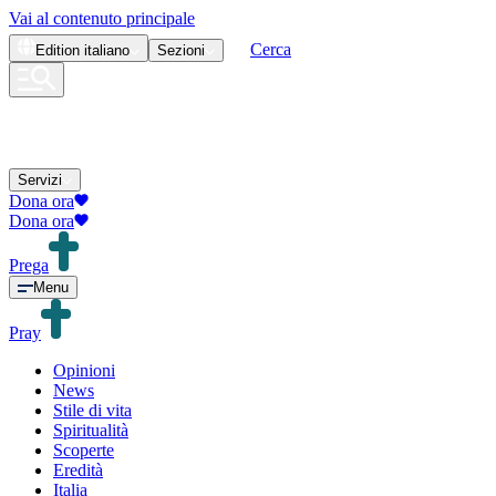
Vai al contenuto principale
Cerca
Edition
italiano
Sezioni
Servizi
Dona ora
Dona ora
Prega
Menu
Pray
Opinioni
News
Stile di vita
Spiritualità
Scoperte
Eredità
Italia