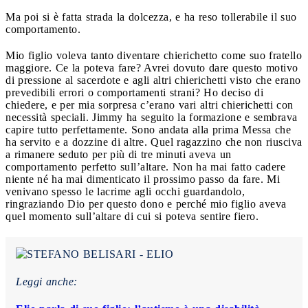
Ma poi si è fatta strada la dolcezza, e ha reso tollerabile il suo
comportamento.
Mio figlio voleva tanto diventare chierichetto come suo fratello
maggiore. Ce la poteva fare? Avrei dovuto dare questo motivo
di pressione al sacerdote e agli altri chierichetti visto che erano
prevedibili errori o comportamenti strani? Ho deciso di
chiedere, e per mia sorpresa c’erano vari altri chierichetti con
necessità speciali. Jimmy ha seguito la formazione e sembrava
capire tutto perfettamente. Sono andata alla prima Messa che
ha servito e a dozzine di altre. Quel ragazzino che non riusciva
a rimanere seduto per più di tre minuti aveva un
comportamento perfetto sull’altare. Non ha mai fatto cadere
niente né ha mai dimenticato il prossimo passo da fare. Mi
venivano spesso le lacrime agli occhi guardandolo,
ringraziando Dio per questo dono e perché mio figlio aveva
quel momento sull’altare di cui si poteva sentire fiero.
Leggi anche: