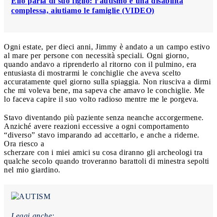
Elio parla di suo figlio: l’autismo è una disabilità
complessa, aiutiamo le famiglie (VIDEO)
Ogni estate, per dieci anni, Jimmy è andato a un campo estivo
al mare per persone con necessità speciali. Ogni giorno,
quando andavo a riprenderlo al ritorno con il pulmino, era
entusiasta di mostrarmi le conchiglie che aveva scelto
accuratamente quel giorno sulla spiaggia. Non riusciva a dirmi
che mi voleva bene, ma sapeva che amavo le conchiglie. Me
lo faceva capire il suo volto radioso mentre me le porgeva.
Stavo diventando più paziente senza neanche accorgermene.
Anziché avere reazioni eccessive a ogni comportamento
“diverso” stavo imparando ad accettarlo, e anche a riderne.
Ora riesco a
scherzare con i miei amici su cosa diranno gli archeologi tra
qualche secolo quando troveranno barattoli di minestra sepolti
nel mio giardino.
Leggi anche: