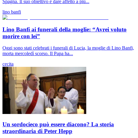
Spagna. Il suo obiettivo è dare affetto a più...
lino banfi
Lino Banfi ai funerali della moglie: “Avrei voluto
morire con lei”
Oggi sono stati celebrati i funerali di Lucia, la moglie di Lino Banfi,
morta mercoledì scorso. Il Papa ha...
cecita
Un sordocieco può essere diacono? La storia
straordinaria di Peter Hepp