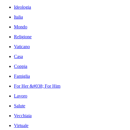
Ideologia
Italia
Mondo
Religione
Vaticano
Casa
Coppia
Famiglia
For Her &#038; For Him
Lavoro
Salute
Vecchiaia
Virtuale