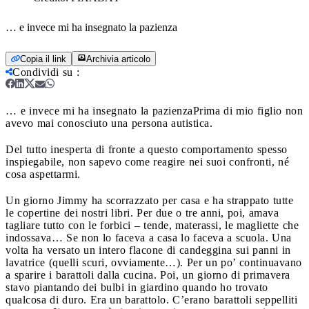
… e invece mi ha insegnato la pazienza
Copia il link
Archivia articolo
Condividi su
:
… e invece mi ha insegnato la pazienza
Prima di mio figlio non
avevo mai conosciuto una persona autistica.
Del tutto inesperta di fronte a questo comportamento spesso
inspiegabile, non sapevo come reagire nei suoi confronti, né
cosa aspettarmi.
Un giorno Jimmy ha scorrazzato per casa e ha strappato tutte
le copertine dei nostri libri. Per due o tre anni, poi, amava
tagliare tutto con le forbici – tende, materassi, le magliette che
indossava… Se non lo faceva a casa lo faceva a scuola. Una
volta ha versato un intero flacone di candeggina sui panni in
lavatrice (quelli scuri, ovviamente…). Per un po’ continuavano
a sparire i barattoli dalla cucina. Poi, un giorno di primavera
stavo piantando dei bulbi in giardino quando ho trovato
qualcosa di duro. Era un barattolo. C’erano barattoli seppelliti