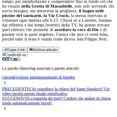
tempo, per metabolizzare e comprendere fino in fondo ciò che
ha vissuto
nella Grotta di Massabielle
, non solo servendo chi
aveva bisogno, ma attraverso la preghiera,
il bagno nelle
piscine del santuario, la Via Crucis,
la messa riservata ai
volontari ogni mattina alle 6.15. Chissà se a Lourdes, lontana
dai riflettori e dai tempi frenetici della TV, ha potuto trovare
quel silenzio che permette di
ascoltare la voce di Dio
e di
gustare così la parte migliore, l’unica che non ci verrà tolta,
perché tutto il resto è vanità come diceva San Filippo Neri.
Copia il link
Archivia articolo
Condividi su
:
Le parole chiave/tag associati a questo articolo:
calcio
devozione mariana
santuario di lourdes
PRECEDENTE
Chi custodisce la chiave del Santo Sepolcro? Un
video mostra questo rituale significativo
SUCCESSIVO
La trappola dei puri? Credere che andare in chiesa
renda automaticamente buoni!