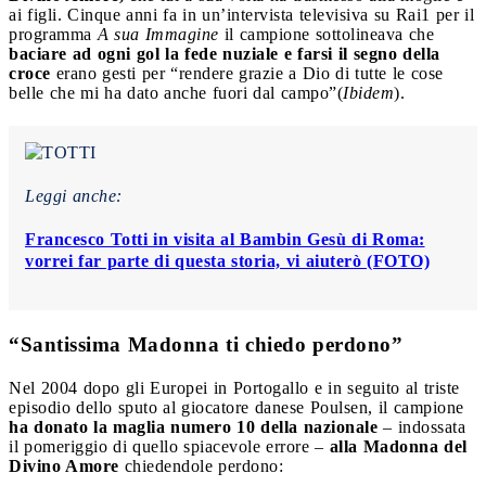
ai figli. Cinque anni fa in un’intervista televisiva su Rai1 per il
programma
A sua Immagine
il campione sottolineava che
baciare ad ogni gol la fede nuziale
e farsi il segno della
croce
erano gesti per “rendere grazie a Dio di tutte le cose
belle che mi ha dato anche fuori dal campo”(
Ibidem
).
Leggi anche:
Francesco Totti in visita al Bambin Gesù di Roma:
vorrei far parte di questa storia, vi aiuterò (FOTO)
“Santissima Madonna ti chiedo perdono”
Nel 2004 dopo gli Europei in Portogallo e in seguito al triste
episodio dello sputo al giocatore danese Poulsen, il campione
ha donato la maglia numero 10 della nazionale
– indossata
il pomeriggio di quello spiacevole errore –
alla Madonna del
Divino Amore
chiedendole perdono: