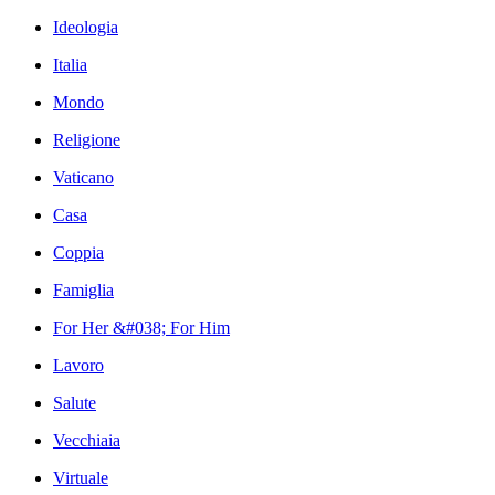
Ideologia
Italia
Mondo
Religione
Vaticano
Casa
Coppia
Famiglia
For Her &#038; For Him
Lavoro
Salute
Vecchiaia
Virtuale