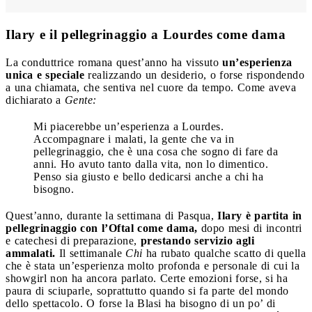
Ilary e il pellegrinaggio a Lourdes come dama
La conduttrice romana quest’anno ha vissuto
un’esperienza
unica e speciale
realizzando un desiderio, o forse rispondendo
a una chiamata, che sentiva nel cuore da tempo. Come aveva
dichiarato a
Gente:
Mi piacerebbe un’esperienza a Lourdes.
Accompagnare i malati, la gente che va in
pellegrinaggio, che è una cosa che sogno di fare da
anni. Ho avuto tanto dalla vita, non lo dimentico.
Penso sia giusto e bello dedicarsi anche a chi ha
bisogno.
Quest’anno, durante la settimana di Pasqua,
Ilary è partita in
pellegrinaggio con l’Oftal come dama,
dopo mesi di incontri
e catechesi di preparazione,
prestando servizio agli
ammalati.
Il settimanale
Chi
ha rubato qualche scatto di quella
che è stata un’esperienza molto profonda e personale di cui la
showgirl non ha ancora parlato. Certe emozioni forse, si ha
paura di sciuparle, soprattutto quando si fa parte del mondo
dello spettacolo. O forse la Blasi ha bisogno di un po’ di