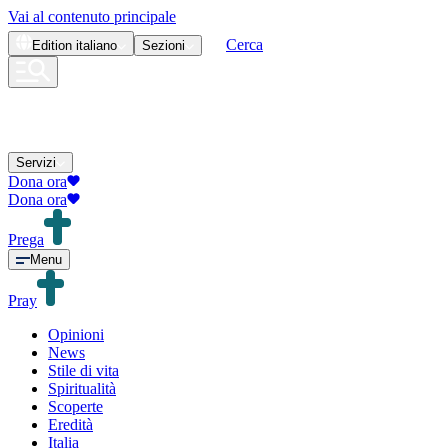
Vai al contenuto principale
Cerca
Edition
italiano
Sezioni
Servizi
Dona ora
Dona ora
Prega
Menu
Pray
Opinioni
News
Stile di vita
Spiritualità
Scoperte
Eredità
Italia