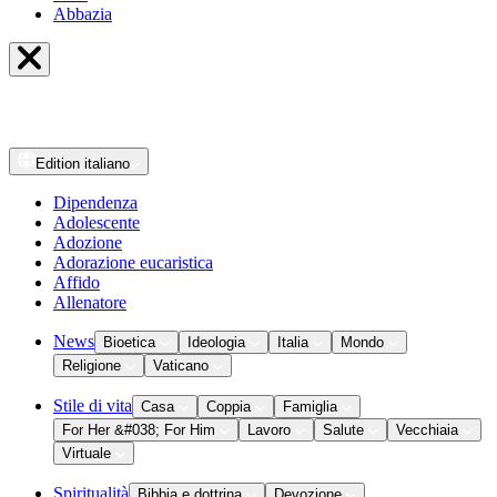
Abbazia
Edition
italiano
Dipendenza
Adolescente
Adozione
Adorazione eucaristica
Affido
Allenatore
News
Bioetica
Ideologia
Italia
Mondo
Religione
Vaticano
Stile di vita
Casa
Coppia
Famiglia
For Her &#038; For Him
Lavoro
Salute
Vecchiaia
Virtuale
Spiritualità
Bibbia e dottrina
Devozione