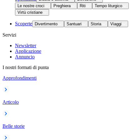
Le nostre croci
Preghiera
Riti
Tempo liturgico
Virtù cristiane
Scoperte
Divertimento
Santuari
Storia
Viaggi
Servizi
Newsletter
Applicazione
Annuncio
I nostri formati di punta
Approfondimenti
Articolo
Belle storie