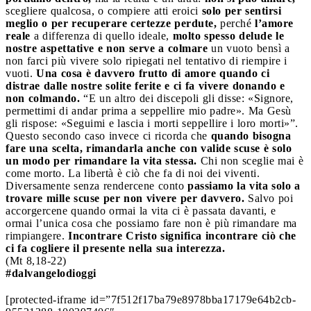
scegliere qualcosa, o compiere atti eroici
solo per sentirsi
meglio o per recuperare certezze perdute,
perché
l’amore
reale
a differenza di quello ideale,
molto spesso delude le
nostre aspettative e non serve a colmare
un vuoto bensì a
non farci più vivere solo ripiegati nel tentativo di riempire i
vuoti.
Una cosa è davvero frutto di amore quando ci
distrae dalle nostre solite ferite e ci fa vivere donando e
non colmando.
“E un altro dei discepoli gli disse: «Signore,
permettimi di andar prima a seppellire mio padre». Ma Gesù
gli rispose: «Seguimi e lascia i morti seppellire i loro morti»”.
Questo secondo caso invece ci ricorda che
quando bisogna
fare una scelta, rimandarla anche con valide scuse è solo
un modo per rimandare la vita stessa.
Chi non sceglie mai è
come morto. La libertà è ciò che fa di noi dei viventi.
Diversamente senza rendercene conto
passiamo la vita solo a
trovare mille scuse per non vivere per davvero.
Salvo poi
accorgercene quando ormai la vita ci è passata davanti, e
ormai l’unica cosa che possiamo fare non è più rimandare ma
rimpiangere.
Incontrare Cristo significa incontrare ciò che
ci fa cogliere il presente nella sua interezza.
(Mt 8,18-22)
#dalvangelodioggi
[protected-iframe id=”7f512f17ba79e8978bba17179e64b2cb-