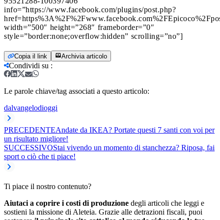
95521288-100397406″
info=”https://www.facebook.com/plugins/post.php?
href=https%3A%2F%2Fwww.facebook.com%2FEpicoco%2Fpo
width=”500″ height=”268″ frameborder=”0″
style=”border:none;overflow:hidden” scrolling=”no”]
Copia il link
Archivia articolo
Condividi su
:
Le parole chiave/tag associati a questo articolo:
dalvangelodioggi
PRECEDENTE
Andate da IKEA? Portate questi 7 santi con voi per
un risultato migliore!
SUCCESSIVO
Stai vivendo un momento di stanchezza? Riposa, fai
sport o ciò che ti piace!
Ti piace il nostro contenuto?
Aiutaci a coprire i costi di produzione
degli articoli che leggi e
sostieni la missione di Aleteia. Grazie alle detrazioni fiscali, puoi