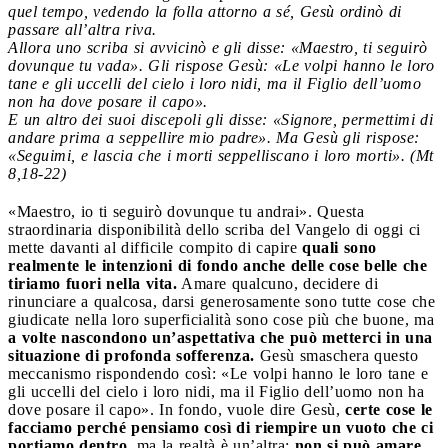
quel tempo, vedendo la folla attorno a sé, Gesù ordinò di
passare all’altra riva.
Allora uno scriba si avvicinò e gli disse: «Maestro, ti seguirò
dovunque tu vada». Gli rispose Gesù: «Le volpi hanno le loro
tane e gli uccelli del cielo i loro nidi, ma il Figlio dell’uomo
non ha dove posare il capo».
E un altro dei suoi discepoli gli disse: «Signore, permettimi di
andare prima a seppellire mio padre». Ma Gesù gli rispose:
«Seguimi, e lascia che i morti seppelliscano i loro morti». (Mt
8,18-22)
«Maestro, io ti seguirò dovunque tu andrai». Questa
straordinaria disponibilità dello scriba del Vangelo di oggi ci
mette davanti al difficile compito di capire
quali sono
realmente le intenzioni di fondo anche delle cose belle che
tiriamo fuori nella vita.
Amare qualcuno, decidere di
rinunciare a qualcosa, darsi generosamente sono tutte cose che
giudicate nella loro superficialità sono cose più che buone, ma
a volte nascondono un’aspettativa che può metterci in una
situazione di profonda sofferenza.
Gesù smaschera questo
meccanismo rispondendo così: «Le volpi hanno le loro tane e
gli uccelli del cielo i loro nidi, ma il Figlio dell’uomo non ha
dove posare il capo». In fondo, vuole dire Gesù,
certe cose le
facciamo perché pensiamo così di riempire un vuoto che ci
portiamo dentro,
ma la realtà è un’altra:
non si può amare,