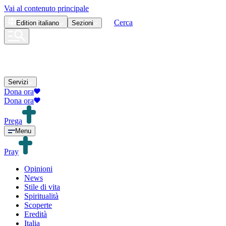
Vai al contenuto principale
Cerca
Edition
italiano
Sezioni
Servizi
Dona ora
Dona ora
Prega
Menu
Pray
Opinioni
News
Stile di vita
Spiritualità
Scoperte
Eredità
Italia