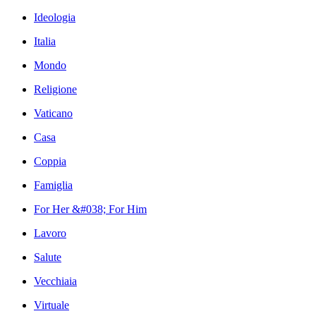
Ideologia
Italia
Mondo
Religione
Vaticano
Casa
Coppia
Famiglia
For Her &#038; For Him
Lavoro
Salute
Vecchiaia
Virtuale