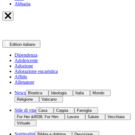
Abbazia
Edition
italiano
Dipendenza
Adolescente
Adozione
Adorazione eucaristica
Affido
Allenatore
News
Bioetica
Ideologia
Italia
Mondo
Religione
Vaticano
Stile di vita
Casa
Coppia
Famiglia
For Her &#038; For Him
Lavoro
Salute
Vecchiaia
Virtuale
Spiritualità
Bibbia e dottrina
Devozione