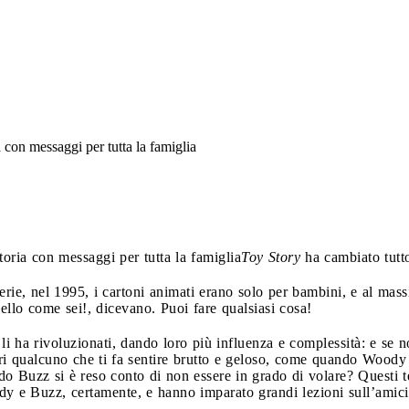
a con messaggi per tutta la famiglia
toria con messaggi per tutta la famiglia
Toy Story
ha cambiato tutt
serie, nel 1995, i cartoni animati erano solo per bambini, e al mas
ello come sei!, dicevano. Puoi fare qualsiasi cosa!
 li ha rivoluzionati, dando loro più influenza e complessità: e se n
i qualcuno che ti fa sentire brutto e geloso, come quando Woody 
do Buzz si è reso conto di non essere in grado di volare? Questi t
 e Buzz, certamente, e hanno imparato grandi lezioni sull’amicizi