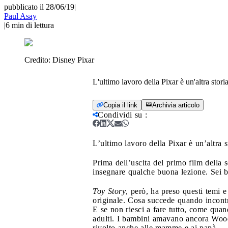
pubblicato il 28/06/19
|
Paul Asay
|
6
min di lettura
Credito:
Disney Pixar
L'ultimo lavoro della Pixar è un'altra stori
Copia il link
Archivia articolo
Condividi su
:
L’ultimo lavoro della Pixar è un’altra s
Prima dell’uscita del primo film della 
insegnare qualche buona lezione. Sei b
Toy Story
, però, ha preso questi temi e
originale. Cosa succede quando incontr
E se non riesci a fare tutto, come quan
adulti. I bambini amavano ancora Woody
rivolto anche alle mamme e ai papà.