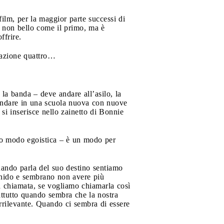
 film, per la maggior parte successi di
 non bello come il primo, ma è
ffrire.
erazione quattro…
la banda – deve andare all’asilo, la
i andare in una scuola nuova con nuove
si inserisce nello zainetto di Bonnie
to modo egoistica – è un modo per
uando parla del suo destino sentiamo
l nido e sembrano non avere più
a chiamata, se vogliamo chiamarla così
attutto quando sembra che la nostra
irrilevante. Quando ci sembra di essere