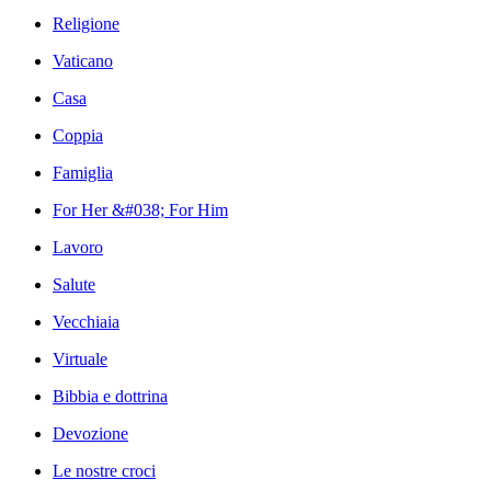
Religione
Vaticano
Casa
Coppia
Famiglia
For Her &#038; For Him
Lavoro
Salute
Vecchiaia
Virtuale
Bibbia e dottrina
Devozione
Le nostre croci