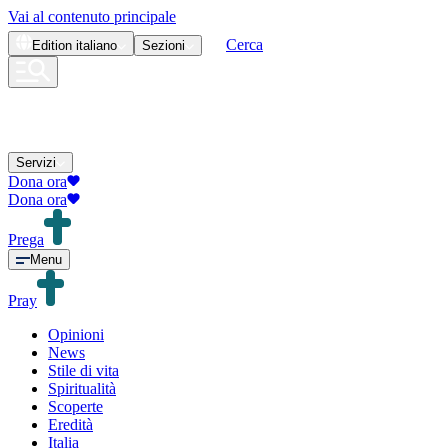
Vai al contenuto principale
Cerca
Edition
italiano
Sezioni
Servizi
Dona ora
Dona ora
Prega
Menu
Pray
Opinioni
News
Stile di vita
Spiritualità
Scoperte
Eredità
Italia