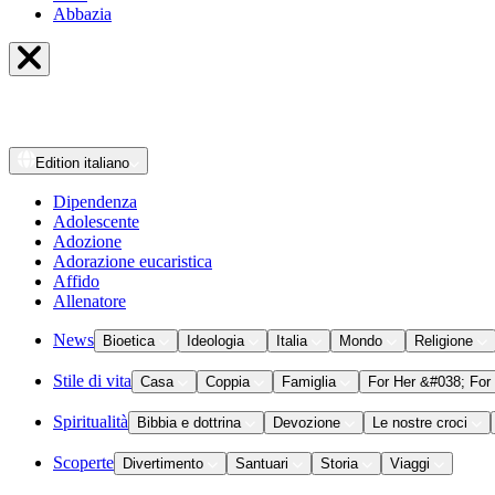
Abbazia
Edition
italiano
Dipendenza
Adolescente
Adozione
Adorazione eucaristica
Affido
Allenatore
News
Bioetica
Ideologia
Italia
Mondo
Religione
Stile di vita
Casa
Coppia
Famiglia
For Her &#038; For
Spiritualità
Bibbia e dottrina
Devozione
Le nostre croci
Scoperte
Divertimento
Santuari
Storia
Viaggi