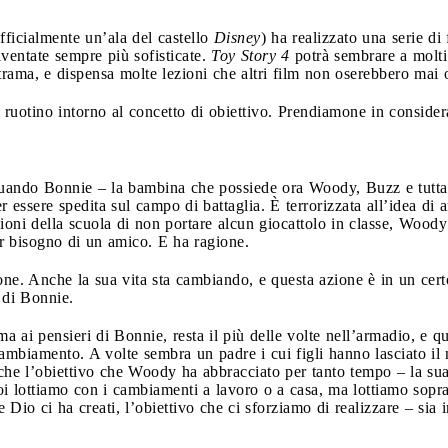
fficialmente un’ala del castello
Disney
) ha realizzato una serie di
diventate sempre più sofisticate.
Toy Story 4
potrà sembrare a molti
 trama, e dispensa molte lezioni che altri film non oserebbero mai o
e ruotino intorno al concetto di obiettivo. Prendiamone in consid
e quando Bonnie – la bambina che possiede ora Woody, Buzz e tutta 
 essere spedita sul campo di battaglia. È terrorizzata all’idea d
ioni della scuola di non portare alcun giocattolo in classe, Woody 
 bisogno di un amico. E ha ragione.
e. Anche la sua vita sta cambiando, e questa azione è in un cer
o di Bonnie.
ai pensieri di Bonnie, resta il più delle volte nell’armadio, e q
 cambiamento. A volte sembra un padre i cui figli hanno lasciato i
 che l’obiettivo che Woody ha abbracciato per tanto tempo – la su
noi lottiamo con i cambiamenti a lavoro o a casa, ma lottiamo sopr
 Dio ci ha creati, l’obiettivo che ci sforziamo di realizzare – sia 