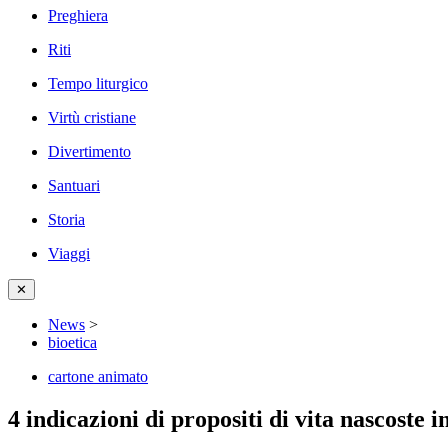
Preghiera
Riti
Tempo liturgico
Virtù cristiane
Divertimento
Santuari
Storia
Viaggi
✕
News
>
bioetica
cartone animato
4 indicazioni di propositi di vita nascoste i