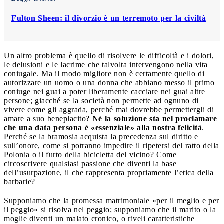
Fulton Sheen: il divorzio è un terremoto per la civiltà
Un altro problema è quello di risolvere le difficoltà e i dolori,
le delusioni e le lacrime che talvolta intervengono nella vita
coniugale. Ma il modo migliore non è certamente quello di
autorizzare un uomo o una donna che abbiano messo il primo
coniuge nei guai a poter liberamente cacciare nei guai altre
persone; giacché se la società non permette ad ognuno di
vivere come gli aggrada, perché mai dovrebbe permettergli di
amare a suo beneplacito?
Né la soluzione sta nel proclamare
che una data persona è «essenziale» alla nostra felicità
.
Perché se la bramosia acquista la precedenza sul diritto e
sull’onore, come si potranno impedire il ripetersi del ratto della
Polonia o il furto della bicicletta del vicino? Come
circoscrivere qualsiasi passione che diventi la base
dell’usurpazione, il che rappresenta propriamente l’etica della
barbarie?
Supponiamo che la promessa matrimoniale «per il meglio e per
il peggio» si risolva nel peggio; supponiamo che il marito o la
moglie diventi un malato cronico, o riveli caratteristiche