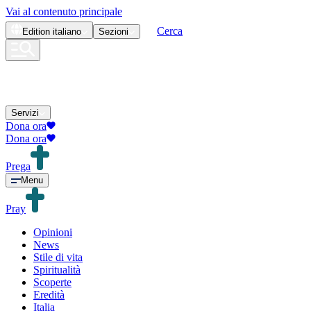
Vai al contenuto principale
Cerca
Edition
italiano
Sezioni
Servizi
Dona ora
Dona ora
Prega
Menu
Pray
Opinioni
News
Stile di vita
Spiritualità
Scoperte
Eredità
Italia