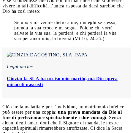
E se si obiettasse che Dio non ha mai inteso che si dovesse
vivere in tali difficoltà, l’unica risposta da darsi sarebbe che
Dio ha così inteso:
Se uno vuol venire dietro a me, rinneghi se stesso,
prenda la sua croce e mi segua. Poiché chi vorrà
salvare la vita sua, la perderà; e chi perderà la vita
sua per amor mio, la troverà (Mt 16, 24-25.)
Leggi anche:
Cinzia: la SLA ha ucciso mio marito, ma Dio opera
miracoli nascosti
Ciò che la malattia è per l’individuo, un matrimonio infelice
può essere per una coppia:
una prova mandata da Dio al
fine di perfezionare spiritualmente i due coniugi
. Senza
alcuni degli amari doni che il Signore ci manda, le nostre
capacità spirituali rimarrebbero atrofizzate. Ci dice la Sacra