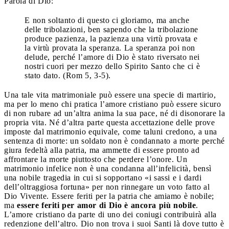
Parola di Dio:
E non soltanto di questo ci gloriamo, ma anche
delle tribolazioni, ben sapendo che la tribolazione
produce pazienza, la pazienza una virtù provata e
la virtù provata la speranza. La speranza poi non
delude, perché l’amore di Dio è stato riversato nei
nostri cuori per mezzo dello Spirito Santo che ci è
stato dato. (Rom 5, 3-5).
Una tale vita matrimoniale può essere una specie di martirio,
ma per lo meno chi pratica l’amore cristiano può essere sicuro
di non rubare ad un’altra anima la sua pace, né di disonorare la
propria vita. Né d’altra parte questa accettazione delle prove
imposte dal matrimonio equivale, come taluni credono, a una
sentenza di morte: un soldato non è condannato a morte perché
giura fedeltà alla patria, ma ammette di essere pronto ad
affrontare la morte piuttosto che perdere l’onore. Un
matrimonio infelice non è una condanna all’infelicità, bensì
una nobile tragedia in cui si sopportano «i sassi e i dardi
dell’oltraggiosa fortuna» per non rinnegare un voto fatto al
Dio Vivente. Essere feriti per la patria che amiamo è nobile;
ma
essere feriti per amor di Dio è ancora più nobile
.
L’amore cristiano da parte di uno dei coniugi contribuirà alla
redenzione dell’altro. Dio non trova i suoi Santi là dove tutto è