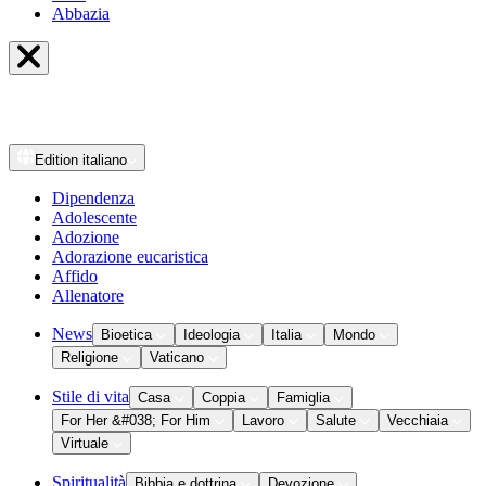
Abbazia
Edition
italiano
Dipendenza
Adolescente
Adozione
Adorazione eucaristica
Affido
Allenatore
News
Bioetica
Ideologia
Italia
Mondo
Religione
Vaticano
Stile di vita
Casa
Coppia
Famiglia
For Her &#038; For Him
Lavoro
Salute
Vecchiaia
Virtuale
Spiritualità
Bibbia e dottrina
Devozione