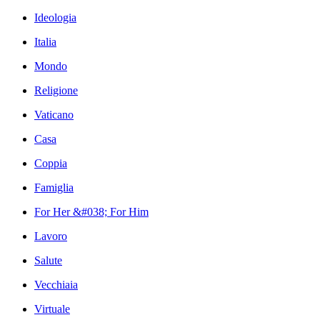
Ideologia
Italia
Mondo
Religione
Vaticano
Casa
Coppia
Famiglia
For Her &#038; For Him
Lavoro
Salute
Vecchiaia
Virtuale