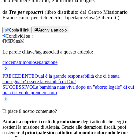
può redimere il marito, e il marito la moglie.
da
Tre per sposarsi
(libro distribuito dal Centro Missionario
Francescano, per richiederlo:
laperlapreziosa@libero.it
)
Copia il link
Archivia articolo
Condividi su
:
Le parole chiave/tag associati a questo articolo:
croce
matrimonio
separazione
PRECEDENTE
Qual è la grande responsabilità che ci è stata
consegnata? essere la visibilità di Dio!
SUCCESSIVO
La bambina nata viva dopo un "aborto legale" di cui
ora ci si vuole prendere cura
Ti piace il nostro contenuto?
Aiutaci a coprire i costi di produzione
degli articoli che leggi e
sostieni la missione di Aleteia. Grazie alle detrazioni fiscali, puoi
sostenere
il principale sito cattolico al mondo riducendo le tue