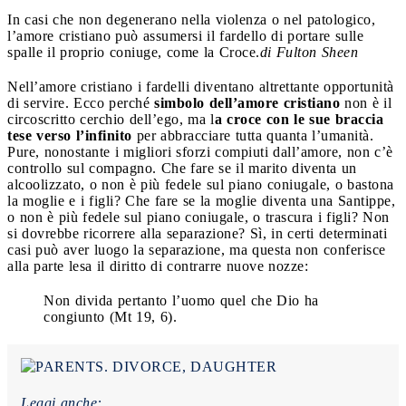
In casi che non degenerano nella violenza o nel patologico,
l’amore cristiano può assumersi il fardello di portare sulle
spalle il proprio coniuge, come la Croce.
di Fulton Sheen
Nell’amore cristiano i fardelli diventano altrettante opportunità
di servire. Ecco perché
simbolo dell’amore cristiano
non è il
circoscritto cerchio dell’ego, ma l
a croce con le sue braccia
tese verso l’infinito
per abbracciare tutta quanta l’umanità.
Pure, nonostante i migliori sforzi compiuti dall’amore, non c’è
controllo sul compagno. Che fare se il marito diventa un
alcoolizzato, o non è più fedele sul piano coniugale, o bastona
la moglie e i figli? Che fare se la moglie diventa una Santippe,
o non è più fedele sul piano coniugale, o trascura i figli? Non
si dovrebbe ricorrere alla separazione? Sì, in certi determinati
casi può aver luogo la separazione, ma questa non conferisce
alla parte lesa il diritto di contrarre nuove nozze:
Non divida pertanto l’uomo quel che Dio ha
congiunto (Mt 19, 6).
Leggi anche: