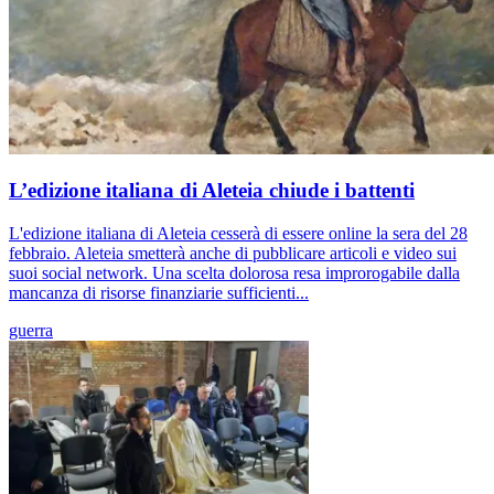
L’edizione italiana di Aleteia chiude i battenti
L'edizione italiana di Aleteia cesserà di essere online la sera del 28
febbraio. Aleteia smetterà anche di pubblicare articoli e video sui
suoi social network. Una scelta dolorosa resa improrogabile dalla
mancanza di risorse finanziarie sufficienti...
guerra