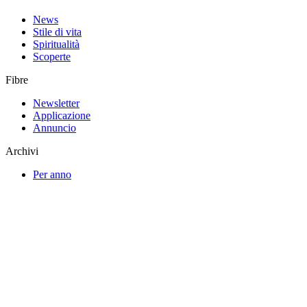
News
Stile di vita
Spiritualità
Scoperte
Fibre
Newsletter
Applicazione
Annuncio
Archivi
Per anno