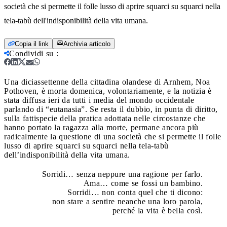
società che si permette il folle lusso di aprire squarci su squarci nella
tela-tabù dell'indisponibilità della vita umana.
Copia il link
Archivia articolo
Condividi su
:
Una diciassettenne della cittadina olandese di Arnhem, Noa
Pothoven, è morta domenica, volontariamente, e la notizia è
stata diffusa ieri da tutti i media del mondo occidentale
parlando di “eutanasia”. Se resta il dubbio, in punta di diritto,
sulla fattispecie della pratica adottata nelle circostanze che
hanno portato la ragazza alla morte, permane ancora più
radicalmente la questione di una società che si permette il folle
lusso di aprire squarci su squarci nella tela-tabù
dell’indisponibilità della vita umana.
Sorridi… senza neppure una ragione per farlo.
Ama… come se fossi un bambino.
Sorridi… non conta quel che ti dicono:
non stare a sentire neanche una loro parola,
perché la vita è bella così.