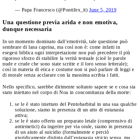
— Papa Francesco (@Pontifex_it)
June 5, 2019
Una questione previa arida e non emotiva,
dunque necessaria
In un momento dominato dall’emotività, tale questione può
sembrare di lana caprina, ma così non è: come infatti in
esegesi biblica ogni interpretazione non può precedere il più
rigoroso sforzo di stabilire la verità testuale (cioè le parole
nude e crude che sono state scritte e il loro senso letterale);
così in materia di etica e costume non si può parlare di leggi e
di morale senza acclarare con la massima acribia i fatti.
Nello specifico, sarebbe dirimente soltanto sapere se e cosa sia
stato iniettato nel corpo di Noa in concomitanza della morte:
se le è stato iniettato del Pentobarbital in una sua qualche
soluzione, siamo in presenza di un atto di eutanasia
attiva;
se le è stato offerto un preparato letale (comprensivo di
antiemetici) da ingerire per via orale, siamo in presenza
di un aiuto al suicidio (formalmente e perciò
giuridicamente distinta dall’eutanasia
stricto sensu
, ma