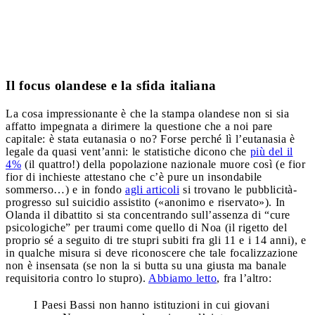
Il focus olandese e la sfida italiana
La cosa impressionante è che la stampa olandese non si sia
affatto impegnata a dirimere la questione che a noi pare
capitale: è stata eutanasia o no? Forse perché lì l’eutanasia è
legale da quasi vent’anni: le statistiche dicono che
più del il
4%
(il quattro!) della popolazione nazionale muore così (e fior
fior di inchieste attestano che c’è pure un insondabile
sommerso…) e in fondo
agli articoli
si trovano
le pubblicità-
progresso sul suicidio assistito
(«anonimo e riservato»). In
Olanda il dibattito si sta concentrando sull’assenza di “cure
psicologiche” per traumi come quello di Noa (il rigetto del
proprio sé a seguito di tre stupri subiti fra gli 11 e i 14 anni), e
in qualche misura si deve riconoscere che tale focalizzazione
non è insensata (se non la si butta su una giusta ma banale
requisitoria contro lo stupro).
Abbiamo letto
, fra l’altro:
I Paesi Bassi non hanno istituzioni in cui giovani