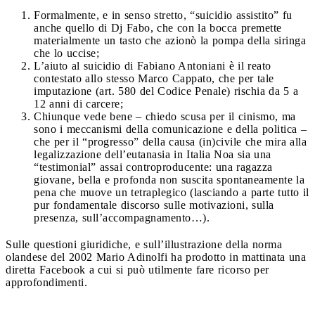
Formalmente, e in senso stretto, “suicidio assistito” fu
anche quello di Dj Fabo, che con la bocca premette
materialmente un tasto che azionò la pompa della siringa
che lo uccise;
L’aiuto al suicidio di Fabiano Antoniani è il reato
contestato allo stesso Marco Cappato, che per tale
imputazione (art. 580 del Codice Penale) rischia da 5 a
12 anni di carcere;
Chiunque vede bene – chiedo scusa per il cinismo, ma
sono i meccanismi della comunicazione e della politica –
che per il “progresso” della causa (in)civile che mira alla
legalizzazione dell’eutanasia in Italia Noa sia una
“testimonial” assai controproducente: una ragazza
giovane, bella e profonda non suscita spontaneamente la
pena che muove un tetraplegico (lasciando a parte tutto il
pur fondamentale discorso sulle motivazioni, sulla
presenza, sull’accompagnamento…).
Sulle questioni giuridiche, e sull’illustrazione della norma
olandese del 2002 Mario Adinolfi ha prodotto in mattinata una
diretta Facebook a cui si può utilmente fare ricorso per
approfondimenti.