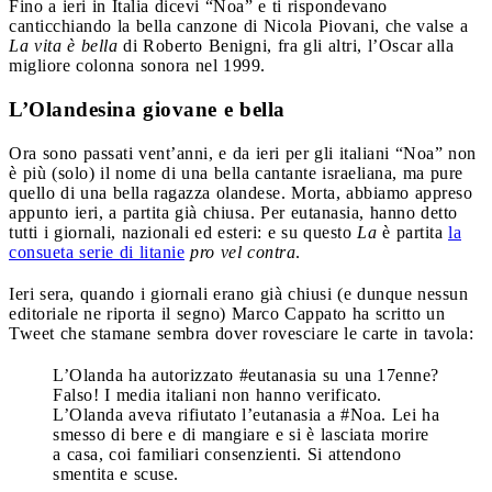
Fino a ieri in Italia dicevi “Noa” e ti rispondevano
canticchiando la bella canzone di Nicola Piovani, che valse a
La vita è bella
di Roberto Benigni, fra gli altri, l’Oscar alla
migliore colonna sonora nel 1999.
L’Olandesina giovane e bella
Ora sono passati vent’anni, e da ieri per gli italiani “Noa” non
è più (solo) il nome di una bella cantante israeliana, ma pure
quello di una bella ragazza olandese. Morta, abbiamo appreso
appunto ieri, a partita già chiusa. Per eutanasia, hanno detto
tutti i giornali, nazionali ed esteri: e su questo
La
è partita
la
consueta serie di litanie
pro vel contra
.
Ieri sera, quando i giornali erano già chiusi (e dunque nessun
editoriale ne riporta il segno) Marco Cappato ha scritto un
Tweet che stamane sembra dover rovesciare le carte in tavola:
L’Olanda ha autorizzato #eutanasia su una 17enne?
Falso! I media italiani non hanno verificato.
L’Olanda aveva rifiutato l’eutanasia a #Noa. Lei ha
smesso di bere e di mangiare e si è lasciata morire
a casa, coi familiari consenzienti. Si attendono
smentita e scuse.