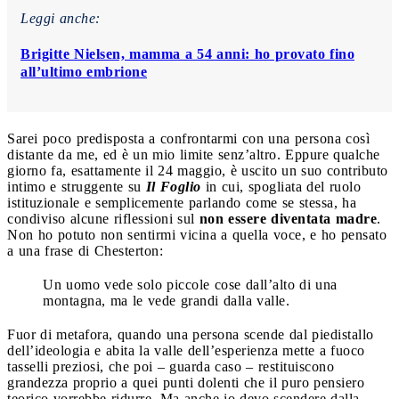
Leggi anche:
Brigitte Nielsen, mamma a 54 anni: ho provato fino
all’ultimo embrione
Sarei poco predisposta a confrontarmi con una persona così
distante da me, ed è un mio limite senz’altro. Eppure qualche
giorno fa, esattamente il 24 maggio, è uscito un suo contributo
intimo e struggente su
Il Foglio
in cui, spogliata del ruolo
istituzionale e semplicemente parlando come se stessa, ha
condiviso alcune riflessioni sul
non essere diventata madre
.
Non ho potuto non sentirmi vicina a quella voce, e ho pensato
a una frase di Chesterton:
Un uomo vede solo piccole cose dall’alto di una
montagna, ma le vede grandi dalla valle.
Fuor di metafora, quando una persona scende dal piedistallo
dell’ideologia e abita la valle dell’esperienza mette a fuoco
tasselli preziosi, che poi – guarda caso – restituiscono
grandezza proprio a quei punti dolenti che il puro pensiero
teorico vorrebbe ridurre. Ma anche io devo scendere dalla