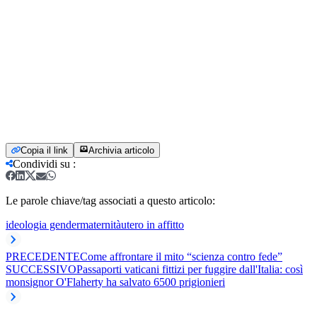
Copia il link
Archivia articolo
Condividi su
:
Le parole chiave/tag associati a questo articolo:
ideologia gender
maternità
utero in affitto
PRECEDENTE
Come affrontare il mito “scienza contro fede”
SUCCESSIVO
Passaporti vaticani fittizi per fuggire dall'Italia: così
monsignor O'Flaherty ha salvato 6500 prigionieri