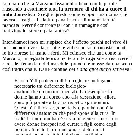
familiare che la Marzano fissa molto bene con le parole,
riuscendo a esprimere tutta
la premura di chi ha a cuore il
nido domestico
. Sceglie questo come
incipit
: una donna che
lavora a maglia. E da lì dipana il tema di una maternità
mancata. Perché confrontarsi con un’immagine così
tradizionale, stereotipata, antica?
Intendiamoci non mi stupisce che l’affetto peschi nel vivo di
una memoria vissuta; e tutte le volte che sono rimasta incinta
io ho ripreso in mano i ferri. Mi colpisce che una come la
Marzano, impegnata teoricamente a interrogarsi e a riscrivere i
ruoli del femmile e del maschile, prenda le mosse da una scena
così tradizionale. Dalle colonne del
Fatto quotidiano
scriveva:
E poi c’è il problema di immaginare un legame
necessario tra differenze biologico-
anatomiche e comportamentali. Un esempio? Le
donne hanno un corpo atto alla gestazione, allora
sono più portate alla cura rispetto agli uomini.
Questa è fallacia argomentativa, perché non è la
differenza anatomica che predispone alla cura. In
realtà la cura non ha né sesso né genere: possiamo
avere donne incapaci nel curare i figli come degli
uomini. Smetterla di immaginare determinati
comportamenti o attitudini siano legati alle