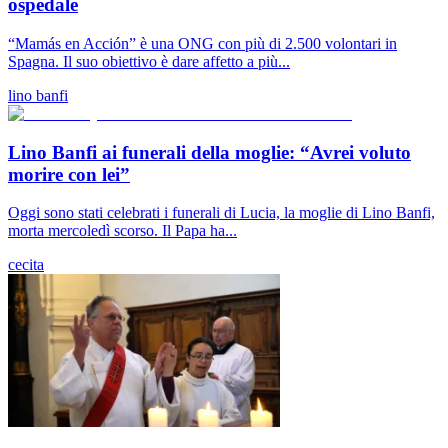
ospedale
“Mamás en Acción” è una ONG con più di 2.500 volontari in
Spagna. Il suo obiettivo è dare affetto a più...
lino banfi
Lino Banfi ai funerali della moglie: “Avrei voluto
morire con lei”
Oggi sono stati celebrati i funerali di Lucia, la moglie di Lino Banfi,
morta mercoledì scorso. Il Papa ha...
cecita