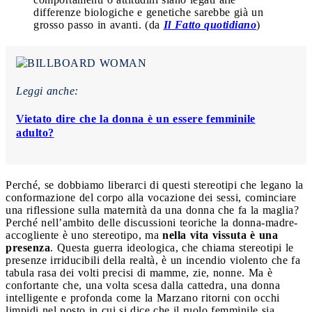
differenze biologiche e genetiche sarebbe già un
grosso passo in avanti. (da
Il Fatto quotidiano
)
Leggi anche:
Vietato dire che la donna è un essere femminile
adulto?
Perché, se dobbiamo liberarci di questi stereotipi che legano la
conformazione del corpo alla vocazione dei sessi, cominciare
una riflessione sulla maternità da una donna che fa la maglia?
Perché nell’ambito delle discussioni teoriche la donna-madre-
accogliente è uno stereotipo, ma
nella vita vissuta è una
presenza
. Questa guerra ideologica, che chiama stereotipi le
presenze irriducibili della realtà, è un incendio violento che fa
tabula rasa dei volti precisi di mamme, zie, nonne. Ma è
confortante che, una volta scesa dalla cattedra, una donna
intelligente e profonda come la Marzano ritorni con occhi
limpidi nel posto in cui si dice che il ruolo femminile sia