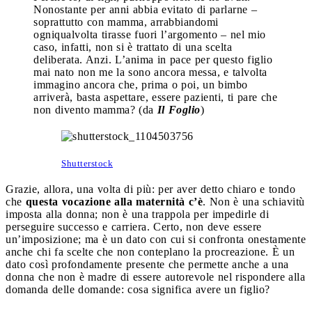
Nonostante per anni abbia evitato di parlarne –
soprattutto con mamma, arrabbiandomi
ogniqualvolta tirasse fuori l’argomento – nel mio
caso, infatti, non si è trattato di una scelta
deliberata. Anzi. L’anima in pace per questo figlio
mai nato non me la sono ancora messa, e talvolta
immagino ancora che, prima o poi, un bimbo
arriverà, basta aspettare, essere pazienti, ti pare che
non divento mamma? (da
Il Foglio
)
Shutterstock
Grazie, allora, una volta di più: per aver detto chiaro e tondo
che
questa vocazione alla maternità c’è
. Non è una schiavitù
imposta alla donna; non è una trappola per impedirle di
perseguire successo e carriera. Certo, non deve essere
un’imposizione; ma è un dato con cui si confronta onestamente
anche chi fa scelte che non conteplano la procreazione. È un
dato così profondamente presente che permette anche a una
donna che non è madre di essere autorevole nel rispondere alla
domanda delle domande: cosa significa avere un figlio?