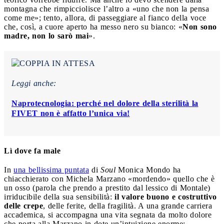
montagna che rimpicciolisce l’altro a «uno che non la pensa
come me»; tento, allora, di passeggiare al fianco della voce
che, così, a cuore aperto ha messo nero su bianco: «
Non sono
madre, non lo sarò mai
».
Leggi anche:
Naprotecnologia: perché nel dolore della sterilità la
FIVET non è affatto l’unica via!
Lì dove fa male
In
una bellissima puntata
di
Soul
Monica Mondo ha
chiacchierato con Michela Marzano «mordendo» quello che è
un osso (parola che prendo a prestito dal lessico di Montale)
irriducibile della sua sensibilità:
il valore buono e costruttivo
delle crepe
, delle ferite, della fragilità. A una grande carriera
accademica, si accompagna una vita segnata da molto dolore
che porta alla Marzano in dote un’intuizione enorme: