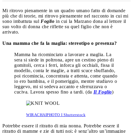
Mi ritrovo pienamente in un quadro umano fatto di domande
più che di teorie, mi ritrovo pienamente nel racconto in cui mi
sono imbattuta sul
Foglio
in cui la Marzano dona al lettore il
suo volto di donna che riflette su quel figlio che non è
arrivato.
Una mamma che fa la maglia: stereotipo o presenza?
Mamma ha ricominciato a lavorare a maglia. La
sera si siede in poltrona, apre un cestino pieno di
gomitoli, cerca i ferri, inforca gli occhiali, fissa il
modello, conta le maglie, a tratti scuce sbuffando,
poi ricomincia, concentrata e attenta, come quando
io ero bambina, e il pomeriggio, mentre studiavo o
leggevo, mi si sedeva accanto e sferruzzava o
cuciva. Lavora spesso fino a tardi. (da
Il Foglio
)
WIRACHAIPHOTO I Shutterstock
Potrebbe essere il ritratto di mia nonna. Potrebbe essere il
ritratto di mamme e zie di tutti noi; è senz’altro un’immagine