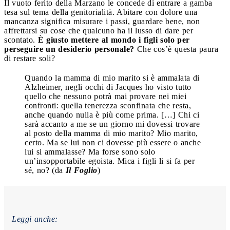
Il vuoto ferito della Marzano le concede di entrare a gamba
tesa sul tema della genitorialità. Abitare con dolore una
mancanza significa misurare i passi, guardare bene, non
affrettarsi su cose che qualcuno ha il lusso di dare per
scontato.
È giusto mettere al mondo i figli solo per
perseguire un desiderio personale?
Che cos’è questa paura
di restare soli?
Quando la mamma di mio marito si è ammalata di
Alzheimer, negli occhi di Jacques ho visto tutto
quello che nessuno potrà mai provare nei miei
confronti: quella tenerezza sconfinata che resta,
anche quando nulla è più come prima. […] Chi ci
sarà accanto a me se un giorno mi dovessi trovare
al posto della mamma di mio marito? Mio marito,
certo. Ma se lui non ci dovesse più essere o anche
lui si ammalasse? Ma forse sono solo
un’insopportabile egoista. Mica i figli li si fa per
sé, no? (da
Il Foglio
)
Leggi anche: