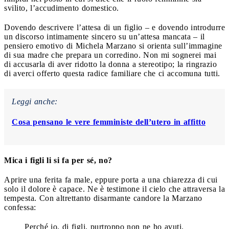
svilito, l’accudimento domestico.
Dovendo descrivere l’attesa di un figlio – e dovendo introdurre
un discorso intimamente sincero su un’attesa mancata – il
pensiero emotivo di Michela Marzano si orienta sull’immagine
di sua madre che prepara un corredino. Non mi sognerei mai
di accusarla di aver ridotto la donna a stereotipo; la ringrazio
di averci offerto questa radice familiare che ci accomuna tutti.
Leggi anche:
Cosa pensano le vere femministe dell’utero in affitto
Mica i figli li si fa per sé, no?
Aprire una ferita fa male, eppure porta a una chiarezza di cui
solo il dolore è capace. Ne è testimone il cielo che attraversa la
tempesta. Con altrettanto disarmante candore la Marzano
confessa:
Perché io, di figli, purtroppo non ne ho avuti.