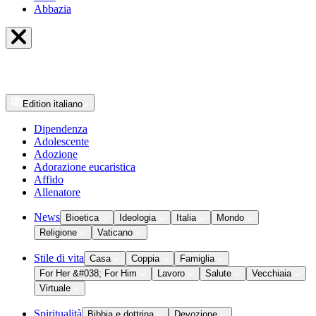
Abbazia
Edition
italiano
Dipendenza
Adolescente
Adozione
Adorazione eucaristica
Affido
Allenatore
News
Bioetica
Ideologia
Italia
Mondo
Religione
Vaticano
Stile di vita
Casa
Coppia
Famiglia
For Her &#038; For Him
Lavoro
Salute
Vecchiaia
Virtuale
Spiritualità
Bibbia e dottrina
Devozione