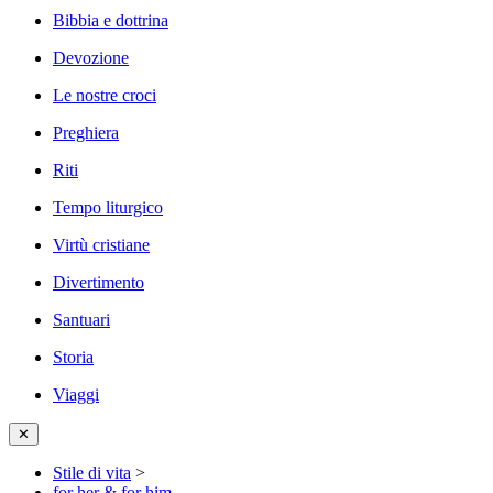
Bibbia e dottrina
Devozione
Le nostre croci
Preghiera
Riti
Tempo liturgico
Virtù cristiane
Divertimento
Santuari
Storia
Viaggi
✕
Stile di vita
>
for her & for him