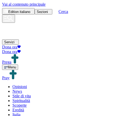
Vai al contenuto principale
Cerca
Edition
italiano
Sezioni
Servizi
Dona ora
Dona ora
Prega
Menu
Pray
Opinioni
News
Stile di vita
Spiritualità
Scoperte
Eredità
Italia