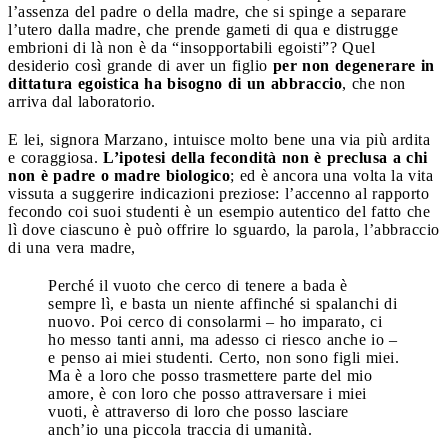
l’assenza del padre o della madre, che si spinge a separare
l’utero dalla madre, che prende gameti di qua e distrugge
embrioni di là non è da “insopportabili egoisti”? Quel
desiderio così grande di aver un figlio
per non degenerare in
dittatura egoistica ha bisogno di un abbraccio
, che non
arriva dal laboratorio.
E lei, signora Marzano, intuisce molto bene una via più ardita
e coraggiosa.
L’ipotesi della fecondità non è preclusa a chi
non è padre o madre biologico
; ed è ancora una volta la vita
vissuta a suggerire indicazioni preziose: l’accenno al rapporto
fecondo coi suoi studenti è un esempio autentico del fatto che
lì dove ciascuno è può offrire lo sguardo, la parola, l’abbraccio
di una vera madre,
Perché il vuoto che cerco di tenere a bada è
sempre lì, e basta un niente affinché si spalanchi di
nuovo. Poi cerco di consolarmi – ho imparato, ci
ho messo tanti anni, ma adesso ci riesco anche io –
e penso ai miei studenti. Certo, non sono figli miei.
Ma è a loro che posso trasmettere parte del mio
amore, è con loro che posso attraversare i miei
vuoti, è attraverso di loro che posso lasciare
anch’io una piccola traccia di umanità.