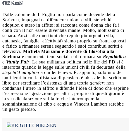
Dalle colonne de Il Foglio non parla come docente della
Sorbona, impegnata a difendere unioni civili, stepchild
adoption e utero in affitto; si racconta come donna che fa i
conti con il non essere diventata madre.
Molto, moltissimo ci
separa. Anzi sulle questioni che reputo più urgenti (vita,
eutanasia, famiglia, affettività) siamo proprio su fronti opposti
e fatico a rimanere serena seguendo i suoi contributi scritti e
televisivi.
Michela Marzano è docente di filosofia alla
Sorbona
e commenta temi sociali e di cronaca su
Repubblica
e
Vanity Fair
. La sua militanza politica nelle file del PD si è
interrotta quando la legge sulle unioni civili fu decurtata della
stepchild adoption
a cui lei teneva. È, appunto, solo uno dei
tanti temi in cui la distanza di pensiero è abissale: ha scritto un
libro per screditare l’esistenza di una teoria
gender
; non
condanna l’utero in affitto e difende l’idea di dono che esprime
l’espressione “gestazione per altri”; proprio di questi giorni è
la sua dichiarazione sul fatto che interrompere la
somministrazione di cibo e acqua a Vincent Lambert sarebbe
un gesto pietoso.