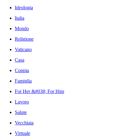
Ideologia
Italia
Mondo
Religione
Vaticano
Casa
Coppia
Famiglia
For Her &#038; For Him
Lavoro
Salute
Vecchiaia
Virtuale