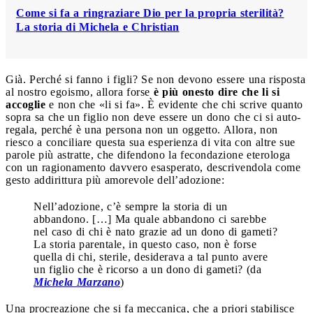
Come si fa a ringraziare Dio per la propria sterilità?
La storia di Michela e Christian
Già. Perché si fanno i figli? Se non devono essere una risposta
al nostro egoismo, allora forse
è più onesto dire che li si
accoglie
e non che «li si fa». È evidente che chi scrive quanto
sopra sa che un figlio non deve essere un dono che ci si auto-
regala, perché è una persona non un oggetto. Allora, non
riesco a conciliare questa sua esperienza di vita con altre sue
parole più astratte, che difendono la fecondazione eterologa
con un ragionamento davvero esasperato, descrivendola come
gesto addirittura più amorevole dell’adozione:
Nell’adozione, c’è sempre la storia di un
abbandono. […] Ma quale abbandono ci sarebbe
nel caso di chi è nato grazie ad un dono di gameti?
La storia parentale, in questo caso, non è forse
quella di chi, sterile, desiderava a tal punto avere
un figlio che è ricorso a un dono di gameti? (da
Michela Marzano
)
Una procreazione che si fa meccanica, che a priori stabilisce