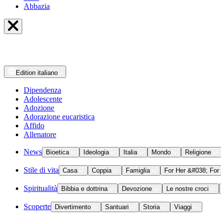
Abbazia
Edition
italiano
Dipendenza
Adolescente
Adozione
Adorazione eucaristica
Affido
Allenatore
News
Bioetica
Ideologia
Italia
Mondo
Religione
Stile di vita
Casa
Coppia
Famiglia
For Her &#038; For
Spiritualità
Bibbia e dottrina
Devozione
Le nostre croci
Scoperte
Divertimento
Santuari
Storia
Viaggi