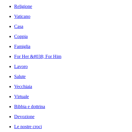
Religione
Vaticano
Casa
Coppia
Famiglia
For Her &#038; For Him
Lavoro
Salute
Vecchiaia
Virtuale
Bibbia e dottrina
Devozione
Le nostre croci