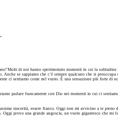
”
ano”
Molti di noi hanno sperimentato momenti in cui la solitudine 
 Anche se sappiamo che c’è sempre qualcuno che si preoccupa o si
te ci sentiamo come nel vuoto. È una sensazione più forte di no
ssiamo parlare francamente con Dio nei momenti in cui ci sentiamo 
assima sincerità, essere franco. Oggi non mi avvicino a te pieno d
o. Oggi provo una grande angoscia, un vuoto gigantesco che mi fa