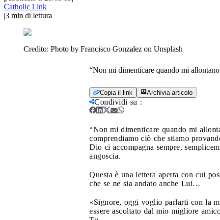
Catholic Link
|
3
min di lettura
Credito:
Photo by Francisco Gonzalez on Unsplash
“Non mi dimenticare quando mi allontano
Copia il link
Archivia articolo
Condividi su
:
“Non mi dimenticare quando mi allont
comprendiamo ciò che stiamo provando.
Dio ci accompagna sempre, semplicemen
angoscia.
Questa è una lettera aperta con cui po
che se ne sia andato anche Lui…
«Signore, oggi voglio parlarti con la m
essere ascoltato dal mio migliore amic
Tu.