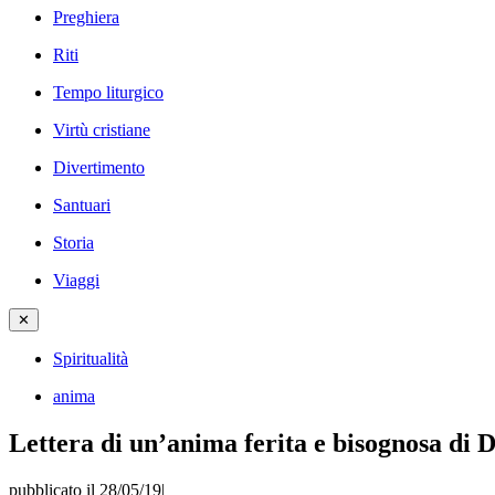
Preghiera
Riti
Tempo liturgico
Virtù cristiane
Divertimento
Santuari
Storia
Viaggi
✕
Spiritualità
anima
Lettera di un’anima ferita e bisognosa di D
pubblicato il 28/05/19
|