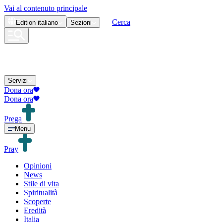
Vai al contenuto principale
Cerca
Edition
italiano
Sezioni
Servizi
Dona ora
Dona ora
Prega
Menu
Pray
Opinioni
News
Stile di vita
Spiritualità
Scoperte
Eredità
Italia