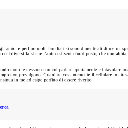
 gli amici e perfino molti familiari si sono dimenticati di me mi sp
 così diversi fa sì che l’anima si senta fuori posto, che non abbia 
ando non c’è nessuno con cui parlare apertamente e intavolare una
tempo non prevalgono. Guardare costantemente il cellulare in atte
nsinua in me ed esige perfino di essere riverito.
cerca