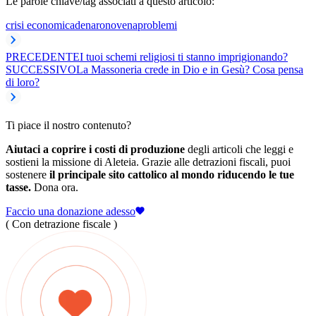
Le parole chiave/tag associati a questo articolo:
crisi economica
denaro
novena
problemi
PRECEDENTE
I tuoi schemi religiosi ti stanno imprigionando?
SUCCESSIVO
La Massoneria crede in Dio e in Gesù? Cosa pensa
di loro?
Ti piace il nostro contenuto?
Aiutaci a coprire i costi di produzione
degli articoli che leggi e
sostieni la missione di Aleteia. Grazie alle detrazioni fiscali, puoi
sostenere
il principale sito cattolico al mondo riducendo le tue
tasse.
Dona ora.
Faccio una donazione adesso
( Con detrazione fiscale )