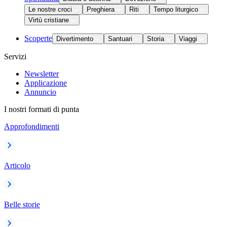
Le nostre croci
Preghiera
Riti
Tempo liturgico
Virtù cristiane
Scoperte
Divertimento
Santuari
Storia
Viaggi
Servizi
Newsletter
Applicazione
Annuncio
I nostri formati di punta
Approfondimenti
Articolo
Belle storie