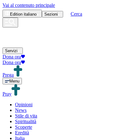
Vai al contenuto principale
Cerca
Edition
italiano
Sezioni
Servizi
Dona ora
Dona ora
Prega
Menu
Pray
Opinioni
News
Stile di vita
Spiritualità
Scoperte
Eredità
Italia