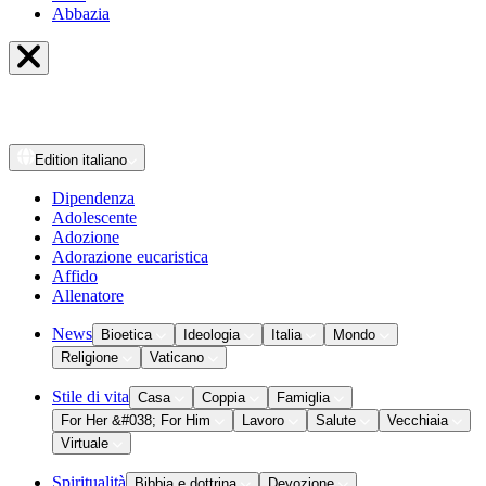
Abbazia
Edition
italiano
Dipendenza
Adolescente
Adozione
Adorazione eucaristica
Affido
Allenatore
News
Bioetica
Ideologia
Italia
Mondo
Religione
Vaticano
Stile di vita
Casa
Coppia
Famiglia
For Her &#038; For Him
Lavoro
Salute
Vecchiaia
Virtuale
Spiritualità
Bibbia e dottrina
Devozione