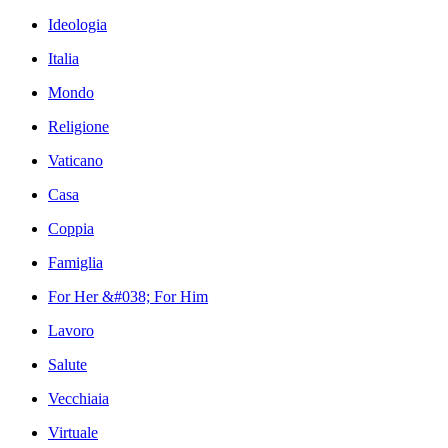
Ideologia
Italia
Mondo
Religione
Vaticano
Casa
Coppia
Famiglia
For Her &#038; For Him
Lavoro
Salute
Vecchiaia
Virtuale