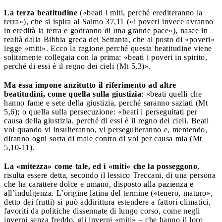
La terza beatitudine
(«beati i miti, perché erediteranno la
terra»), che si ispira al Salmo 37,11 («i poveri invece avranno
in eredità la terra e godranno di una grande pace»), nasce in
realtà dalla Bibbia greca dei Settanta, che al posto di «poveri»
legge «miti». Ecco la ragione perché questa beatitudine viene
solitamente collegata con la prima: «beati i poveri in spirito,
perché di essi è il regno dei cieli (Mt 5,3)».
Ma essa impone anzitutto il riferimento ad altre
beatitudini, come quella sulla giustizia
: «beati quelli che
hanno fame e sete della giustizia, perché saranno saziati (Mt
5,6); o quella sulla persecuzione: «beati i perseguitati per
causa della giustizia, perché di essi è il regno dei cieli. Beati
voi quando vi insulteranno, vi perseguiteranno e, mentendo,
diranno ogni sorta di male contro di voi per causa mia (Mt
5,10-11).
La «mitezza» come tale, ed i «miti» che la posseggono
,
risulta essere detta, secondo il lessico Treccani, di una persona
che ha carattere dolce e umano, disposto alla pazienza e
all’indulgenza. L’origine latina del termine («tenero, maturo»,
detto dei frutti) si può addirittura estendere a fattori climatici,
favoriti da politiche dissennate di lungo corso, come negli
inverni senza freddo, gli inverni «miti» – che hanno il loro