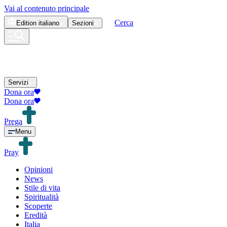
Vai al contenuto principale
Cerca
Edition
italiano
Sezioni
Servizi
Dona ora
Dona ora
Prega
Menu
Pray
Opinioni
News
Stile di vita
Spiritualità
Scoperte
Eredità
Italia