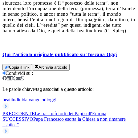
sicurezza loro promessa è il “possesso della terra”, non
intendendo l’occupazione della terra (promessa), terra d’Israele
in senso politico, e ancor meno “tutta la terra”, il mondo
intero, bensì l’entrata nel regno di Dio quaggiù e, da ultimo, in
quello dei cieli. L’“eredità” per questi indigenti che tutto
hanno atteso da Dio, è quella della beatitudine» (C. Spicq).
Qui l’articolo originale pubblicato su Toscana Oggi
Copia il link
Archivia articolo
Condividi su
:
Le parole chiave/tag associati a questo articolo:
beatitudini
dalvangelodioggi
PRECEDENTE
Le frasi più forti dei Papi sull'Europa
SUCCESSIVO
Papa Francesco esorta la Chiesa a non rimanere
“statica”