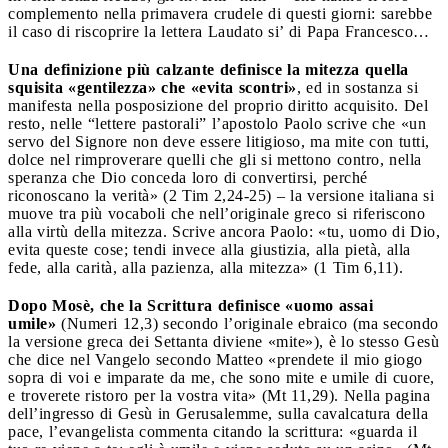
complemento nella primavera crudele di questi giorni: sarebbe
il caso di riscoprire la lettera Laudato si’ di Papa Francesco…
Una definizione più calzante definisce la mitezza quella
squisita «gentilezza» che «evita scontri»
, ed in sostanza si
manifesta nella posposizione del proprio diritto acquisito. Del
resto, nelle “lettere pastorali” l’apostolo Paolo scrive che «un
servo del Signore non deve essere litigioso, ma mite con tutti,
dolce nel rimproverare quelli che gli si mettono contro, nella
speranza che Dio conceda loro di convertirsi, perché
riconoscano la verità» (2 Tim 2,24-25) – la versione italiana si
muove tra più vocaboli che nell’originale greco si riferiscono
alla virtù della mitezza. Scrive ancora Paolo: «tu, uomo di Dio,
evita queste cose; tendi invece alla giustizia, alla pietà, alla
fede, alla carità, alla pazienza, alla mitezza» (1 Tim 6,11).
Dopo Mosè, che la Scrittura definisce «uomo assai
umile»
(Numeri 12,3) secondo l’originale ebraico (ma secondo
la versione greca dei Settanta diviene «mite»), è lo stesso Gesù
che dice nel Vangelo secondo Matteo «prendete il mio giogo
sopra di voi e imparate da me, che sono mite e umile di cuore,
e troverete ristoro per la vostra vita» (Mt 11,29). Nella pagina
dell’ingresso di Gesù in Gerusalemme, sulla cavalcatura della
pace, l’evangelista commenta citando la scrittura: «guarda il