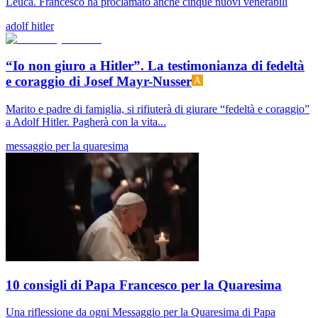
Leuca. Francesco ha proclamato anche cinque nuovi venerabili
adolf hitler
“Io non giuro a Hitler”. La testimonianza di fedeltà
e coraggio di Josef Mayr-Nusser
Marito e padre di famiglia, si rifiuterà di giurare “fedeltà e coraggio”
a Adolf Hitler. Pagherà con la vita...
messaggio per la quaresima
10 consigli di Papa Francesco per la Quaresima
Una riflessione da ogni Messaggio per la Quaresima di Papa