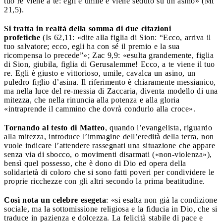
tuo re viene a te: egli è umile e viene seduto su un asino» (Mt
21,5).
Si tratta in realtà della somma di due citazioni
profetiche
(Is 62,11: «dite alla figlia di Sion: “Ecco, arriva il
tuo salvatore; ecco, egli ha con sé il premio e la sua
ricompensa lo precede”»; Zac 9,9: «esulta grandemente, figlia
di Sion, giubila, figlia di Gerusalemme! Ecco, a te viene il tuo
re. Egli è giusto e vittorioso, umile, cavalca un asino, un
puledro figlio d’asina. Il riferimento è chiaramente messianico,
ma nella luce del re-messia di Zaccaria, diventa modello di una
mitezza, che nella rinuncia alla potenza e alla glo­ria
«intraprende il cammino che dovrà condurlo alla croce».
Tornando al testo di Matteo
, quando l’evangelista, riguardo
alla mitezza, introduce l’immagine dell’eredità della terra, non
vuole indicare l’attendere rassegnati una situazione che appare
senza via di sbocco, o movimenti disarmati («non-violenza»),
bensì quel possesso, che è dono di Dio ed opera della
solidarietà di coloro che si sono fatti poveri per condividere le
proprie ricchezze con gli altri secondo la prima beatitudine.
Così nota un celebre esegeta
: «si esalta non già la condizione
sociale, ma la sottomissione religiosa e la fiducia in Dio, che si
traduce in pazienza e dolcezza. La felicità stabile di pace e