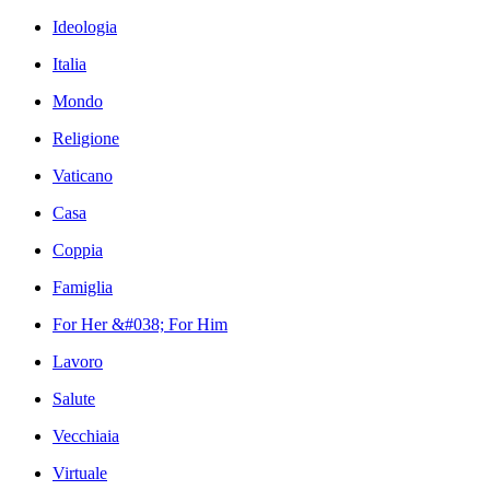
Ideologia
Italia
Mondo
Religione
Vaticano
Casa
Coppia
Famiglia
For Her &#038; For Him
Lavoro
Salute
Vecchiaia
Virtuale