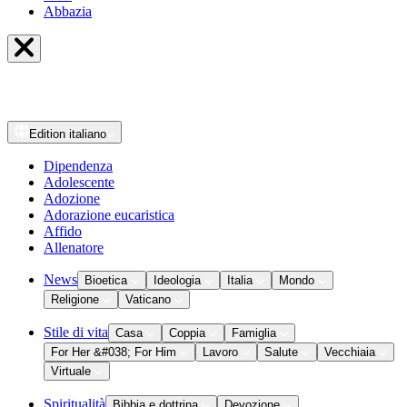
Abbazia
Edition
italiano
Dipendenza
Adolescente
Adozione
Adorazione eucaristica
Affido
Allenatore
News
Bioetica
Ideologia
Italia
Mondo
Religione
Vaticano
Stile di vita
Casa
Coppia
Famiglia
For Her &#038; For Him
Lavoro
Salute
Vecchiaia
Virtuale
Spiritualità
Bibbia e dottrina
Devozione