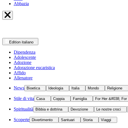
Abbazia
Edition
italiano
Dipendenza
Adolescente
Adozione
Adorazione eucaristica
Affido
Allenatore
News
Bioetica
Ideologia
Italia
Mondo
Religione
Stile di vita
Casa
Coppia
Famiglia
For Her &#038; For
Spiritualità
Bibbia e dottrina
Devozione
Le nostre croci
Scoperte
Divertimento
Santuari
Storia
Viaggi