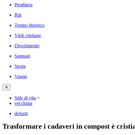
Preghiera
Riti
Tempo liturgico
Virtù cristiane
Divertimento
Santuari
Storia
Viaggi
✕
Stile di vita
>
vecchiaia
defunti
Trasformare i cadaveri in compost è cristi