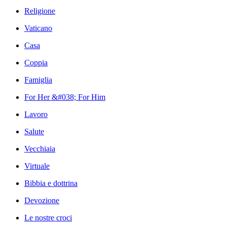
Religione
Vaticano
Casa
Coppia
Famiglia
For Her &#038; For Him
Lavoro
Salute
Vecchiaia
Virtuale
Bibbia e dottrina
Devozione
Le nostre croci