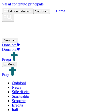
Vai al contenuto principale
Cerca
Edition
italiano
Sezioni
Servizi
Dona ora
Dona ora
Prega
Menu
Pray
Opinioni
News
Stile di vita
Spiritualità
Scoperte
Eredità
Italia