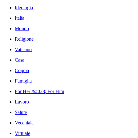
Ideologia
Italia
Mondo
Religione
Vaticano
Casa
Coppia
Famiglia
For Her &#038; For Him
Lavoro
Salute
Vecchiaia
Virtuale