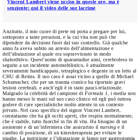
Vincent Lambert viene ucciso in queste ore, ma è
senziente: qui il video delle sue lacrime
Anzitutto, il mio cuore di prete mi porta a pregare per lui,
sottoposto a tante pressioni, e la cui vita non può che
dipendere da decisioni fuori dal suo controllo. Già qualche
anno fa aveva subito un arresto dell’alimentazione e
dell’idratazione al quale era sopravvissuto in modo
sbalorditivo. Quest’uomo di quarantadue anni, cerebroleso in
seguito a un incidente automobilistico, è attualmente
severamente handicappato, tetraplegico e degente in un letto al
CHU di Reims. Il suo caso è assai vicino a quello di Michael
Schumacher, che per un trauma cranico ha riportato gravi
lesioni cerebrali, e anch’egli è in stato pauci-relazionale.
Malgrado la celebrità del campione di
Formula 1
, i media non
hanno messo le mani sul suo caso clinico ed egli può tuttora
godere di cure specialistiche molto attente in un contesto
privato. Nel caso specifico del signor Vincent Lambert,
constatiamo che ha gli occhi aperti, che respira normalmente,
che è stabile, tutto fuorché in fin di vita. Ha bisogno di un
assistente e di un’infermiera che assicurino il
nursing
e il
cambio di posizione, di un kinesiterapeuta per evitare le
piaghe. La nutrizione e l’idratazione si fanno per gastrostomia