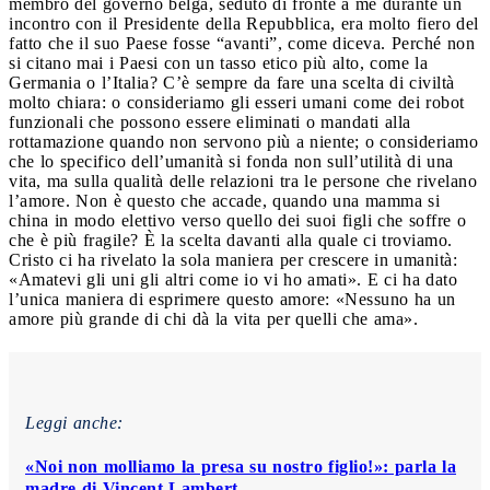
membro del governo belga, seduto di fronte a me durante un
incontro con il Presidente della Repubblica, era molto fiero del
fatto che il suo Paese fosse “avanti”, come diceva. Perché non
si citano mai i Paesi con un tasso etico più alto, come la
Germania o l’Italia? C’è sempre da fare una scelta di civiltà
molto chiara: o consideriamo gli esseri umani come dei robot
funzionali che possono essere eliminati o mandati alla
rottamazione quando non servono più a niente; o consideriamo
che lo specifico dell’umanità si fonda non sull’utilità di una
vita, ma sulla qualità delle relazioni tra le persone che rivelano
l’amore. Non è questo che accade, quando una mamma si
china in modo elettivo verso quello dei suoi figli che soffre o
che è più fragile? È la scelta davanti alla quale ci troviamo.
Cristo ci ha rivelato la sola maniera per crescere in umanità:
«Amatevi gli uni gli altri come io vi ho amati». E ci ha dato
l’unica maniera di esprimere questo amore: «Nessuno ha un
amore più grande di chi dà la vita per quelli che ama».
Leggi anche:
«Noi non molliamo la presa su nostro figlio!»: parla la
madre di Vincent Lambert