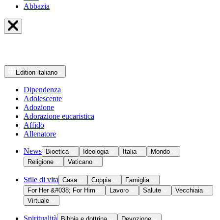
Abbazia
Edition
italiano
Dipendenza
Adolescente
Adozione
Adorazione eucaristica
Affido
Allenatore
News
Bioetica
Ideologia
Italia
Mondo
Religione
Vaticano
Stile di vita
Casa
Coppia
Famiglia
For Her &#038; For Him
Lavoro
Salute
Vecchiaia
Virtuale
Spiritualità
Bibbia e dottrina
Devozione