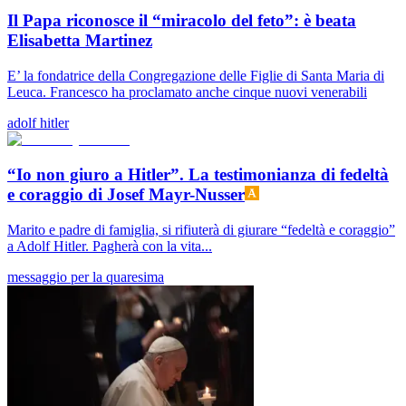
Il Papa riconosce il “miracolo del feto”: è beata
Elisabetta Martinez
E’ la fondatrice della Congregazione delle Figlie di Santa Maria di
Leuca. Francesco ha proclamato anche cinque nuovi venerabili
adolf hitler
“Io non giuro a Hitler”. La testimonianza di fedeltà
e coraggio di Josef Mayr-Nusser
Marito e padre di famiglia, si rifiuterà di giurare “fedeltà e coraggio”
a Adolf Hitler. Pagherà con la vita...
messaggio per la quaresima