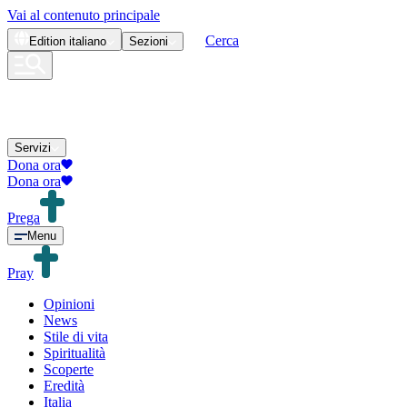
Vai al contenuto principale
Cerca
Edition
italiano
Sezioni
Servizi
Dona ora
Dona ora
Prega
Menu
Pray
Opinioni
News
Stile di vita
Spiritualità
Scoperte
Eredità
Italia