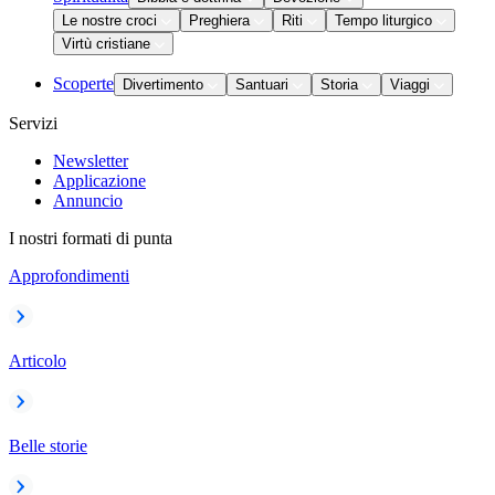
Le nostre croci
Preghiera
Riti
Tempo liturgico
Virtù cristiane
Scoperte
Divertimento
Santuari
Storia
Viaggi
Servizi
Newsletter
Applicazione
Annuncio
I nostri formati di punta
Approfondimenti
Articolo
Belle storie