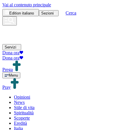
Vai al contenuto principale
Cerca
Edition
italiano
Sezioni
Servizi
Dona ora
Dona ora
Prega
Menu
Pray
Opinioni
News
Stile di vita
Spiritualità
Scoperte
Eredità
Italia