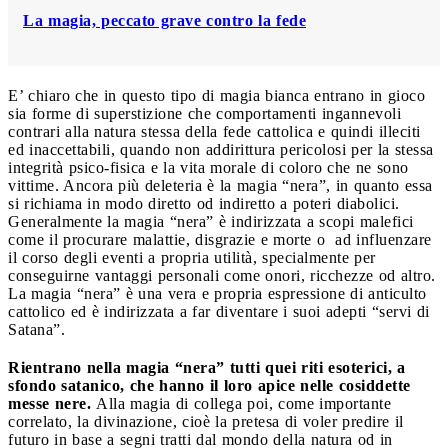
La magia, peccato grave contro la fede
E’ chiaro che in questo tipo di magia bianca entrano in gioco
sia forme di superstizione che comportamenti ingannevoli
contrari alla natura stessa della fede cattolica e quindi illeciti
ed inaccettabili, quando non addirittura pericolosi per la stessa
integrità psico-fisica e la vita morale di coloro che ne sono
vittime. Ancora più deleteria è la magia “nera”, in quanto essa
si richiama in modo diretto od indiretto a poteri diabolici.
Generalmente la magia “nera” è indirizzata a scopi malefici
come il procurare malattie, disgrazie e morte o
ad influenzare
il corso degli eventi a propria utilità, specialmente per
conseguirne vantaggi personali come onori, ricchezze od altro.
La magia “nera” è una vera e propria espressione di anticulto
cattolico ed è indirizzata a far diventare i suoi adepti “servi di
Satana”.
Rientrano nella magia “nera” tutti quei riti esoterici, a
sfondo satanico, che hanno il loro apice nelle cosiddette
messe nere.
Alla magia di collega poi, come importante
correlato, la divinazione, cioè la pretesa di voler predire il
futuro in base a segni tratti dal mondo della natura od in