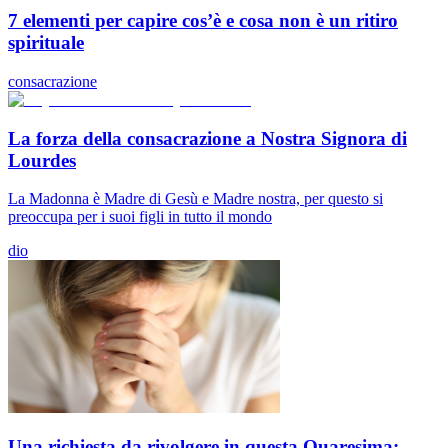
7 elementi per capire cos’è e cosa non è un ritiro
spirituale
consacrazione
La forza della consacrazione a Nostra Signora di
Lourdes
La Madonna è Madre di Gesù e Madre nostra, per questo si
preoccupa per i suoi figli in tutto il mondo
dio
Una richiesta da rivolgere in questa Quaresima: