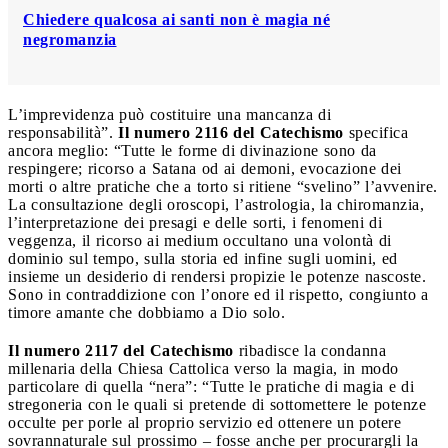
Chiedere qualcosa ai santi non è magia né
negromanzia
L’imprevidenza può costituire una mancanza di
responsabilità”.
Il numero 2116 del Catechismo
specifica
ancora meglio: “Tutte le forme di divinazione sono da
respingere; ricorso a Satana od ai demoni, evocazione dei
morti o altre pratiche che a torto si ritiene “svelino” l’avvenire.
La consultazione degli oroscopi, l’astrologia, la chiromanzia,
l’interpretazione dei presagi e delle sorti, i fenomeni di
veggenza, il ricorso ai medium occultano una volontà di
dominio sul tempo, sulla storia ed infine sugli uomini, ed
insieme un desiderio di rendersi propizie le potenze nascoste.
Sono in contraddizione con l’onore ed il rispetto, congiunto a
timore amante che dobbiamo a Dio solo.
Il numero 2117 del Catechismo
ribadisce la condanna
millenaria della Chiesa Cattolica verso la magia, in modo
particolare di quella “nera”: “Tutte le pratiche di magia e di
stregoneria con le quali si pretende di sottomettere le potenze
occulte per porle al proprio servizio ed ottenere un potere
sovrannaturale sul prossimo – fosse anche per procurargli la