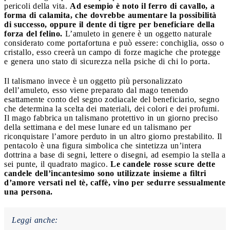
pericoli della vita.
Ad esempio è noto il ferro di cavallo, a
forma di calamita, che dovrebbe aumentare la possibilità
di successo, oppure il dente di tigre per beneficiare della
forza del felino.
L’amuleto in genere è un oggetto naturale
considerato come portafortuna e può essere: conchiglia, osso o
cristallo, esso creerà un campo di forze magiche che protegge
e genera uno stato di sicurezza nella psiche di chi lo porta.
Il talismano invece è un oggetto più personalizzato
dell’amuleto, esso viene preparato dal mago tenendo
esattamente conto del segno zodiacale del beneficiario, segno
che determina la scelta dei materiali, dei colori e dei profumi.
Il mago fabbrica un talismano protettivo in un giorno preciso
della settimana e del mese lunare ed un talismano per
riconquistare l’amore perduto in un altro giorno prestabilito. Il
pentacolo è una figura simbolica che sintetizza un’intera
dottrina a base di segni, lettere o disegni, ad esempio la stella a
sei punte, il quadrato magico.
Le candele rosse scure dette
candele dell’incantesimo sono utilizzate insieme a filtri
d’amore versati nel tè, caffè, vino per sedurre sessualmente
una persona.
Leggi anche: