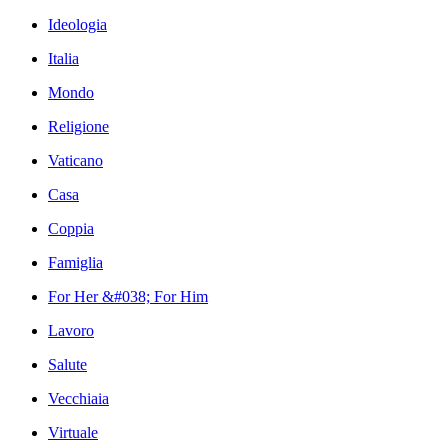
Ideologia
Italia
Mondo
Religione
Vaticano
Casa
Coppia
Famiglia
For Her &#038; For Him
Lavoro
Salute
Vecchiaia
Virtuale