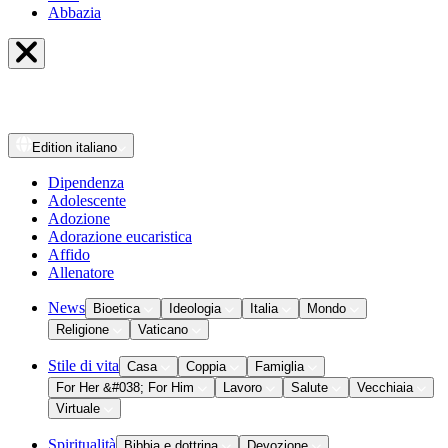
Abbazia
Edition
italiano
Dipendenza
Adolescente
Adozione
Adorazione eucaristica
Affido
Allenatore
News
Bioetica
Ideologia
Italia
Mondo
Religione
Vaticano
Stile di vita
Casa
Coppia
Famiglia
For Her &#038; For Him
Lavoro
Salute
Vecchiaia
Virtuale
Spiritualità
Bibbia e dottrina
Devozione