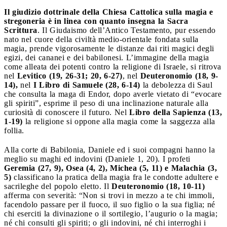
Il giudizio dottrinale della Chiesa Cattolica sulla magia e
stregoneria è in linea con quanto insegna la Sacra
Scrittura
. Il Giudaismo dell’Antico Testamento, pur essendo
nato nel cuore della civiltà medio-orientale fondata sulla
magia, prende vigorosamente le distanze dai riti magici degli
egizi, dei cananei e dei babilonesi. L’immagine della magia
come alleata dei potenti contro la religione di Israele, si ritrova
nel
Levitico (19, 26-31; 20, 6-27)
, nel
Deuteronomio (18, 9-
14),
nel
I Libro di Samuele (28, 6-14)
la debolezza di Saul
che consulta la maga di Endor, dopo averle vietato di “evocare
gli spiriti”, esprime il peso di una inclinazione naturale alla
curiosità di conoscere il futuro. Nel
Libro della Sapienza (13,
1-19)
la religione si oppone alla magia come la saggezza alla
follia.
Alla corte di Babilonia, Daniele ed i suoi compagni hanno la
meglio su maghi ed indovini (Daniele 1, 20). I profeti
Geremia (27, 9), Osea (4, 2), Michea (5, 11) e Malachia (3,
5)
classificano la pratica della magia fra le condotte adultere e
sacrileghe del popolo eletto. Il
Deuteronomio (18, 10-11)
afferma con severità: “Non si trovi in mezzo a te chi immoli,
facendolo passare per il fuoco, il suo figlio o la sua figlia; né
chi eserciti la divinazione o il sortilegio, l’augurio o la magia;
né chi consulti gli spiriti; o gli indovini, né chi interroghi i