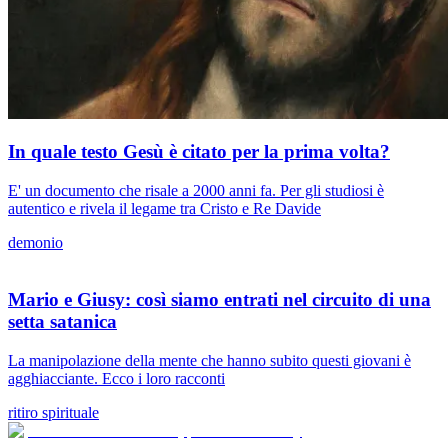
In quale testo Gesù è citato per la prima volta?
E' un documento che risale a 2000 anni fa. Per gli studiosi è
autentico e rivela il legame tra Cristo e Re Davide
demonio
Mario e Giusy: così siamo entrati nel circuito di una
setta satanica
La manipolazione della mente che hanno subito questi giovani è
agghiacciante. Ecco i loro racconti
ritiro spirituale