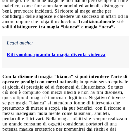
sortilegio. Le pratiche magiche non hanno però sempre un fine
malefico, come fare ammalare uomini ed animali, distruggere
beni, provocare incidenti. Si ricorre al mago anche per
confidargli delle angosce e chiedere un successo in affari od in
amore oppure che tolga il malocchio.
Tradizionalmente si è
soliti distinguere tra magia “bianca” e magia “nera”.
Leggi anche:
Riti voodoo, quando la magia diventa violenza
Con la dizione di magia “bianca” si può intendere l’arte di
operare prodigi con mezzi naturali;
in questo senso equivale
ai giochi di prestigio ed ai fenomeni di illusionismo. Se tutto
ciò non è compiuto con mezzi illeciti e non ha fini disonesti,
questo tipo di magia è innocua e legittima. Negativo è invece
se per magia “bianca” si intendono forme di intervento che
presumono di mirare a scopi, sia pur benefici, con il ricorso a
mezzi inadeguati moralmente come talismani, amuleti,
pentacoli e filtri vari. Nella magia infatti si è sempre realizzato
un grande consumo di oggetti considerati portatori di una
potenza magica protettrice per premunirsi dai rischi e dai