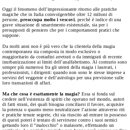
Oggi il fenomeno dell’impressionante ritorno alle pratiche
magiche che in Italia coinvolgerebbe oltre 12 milioni di
persone,
preoccupa molto i vescovi
, perché è indice di una
grave situazione di smarrimento esistenziale, sia per i
presupposti di pensiero che per i comportamenti pratici che
suppone.
Da molti anni non è più vero che la clientela della magia
contemporanea sia composta in modo esclusivo o
maggioritario da contadini arretrati o da immigrati di recente
inurbanizzazione ai limiti dell’analfabetismo. Al contrario sono
sempre più numerosi fra gli utenti della magia i laureati, i
professionisti, i dirigenti: quando non sono le stesse imprese a
servirsi del veggente e dell’astrologo per una previsione sulle
loro transazioni di affari.
Ma che cosa è esattamente la magia?
Essa si fonda sul
credere nell’esistenza di spiriti che operano nel mondo, autori
di fatti strani, dei quali bisogna conciliarsi il favore, acquisire
la potenza o quanto meno neutralizzare l’azione attraverso riti
e pratiche tenute segrete, chi sia riuscito ad entrare in possesso
di questi poteri è tentato di servirsene contro i suoi nemici
gettando loro il “malocchio” o malasorte, effettuando un