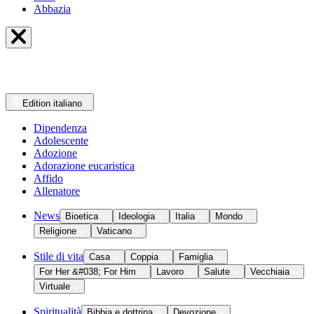
Abbazia
Edition
italiano
Dipendenza
Adolescente
Adozione
Adorazione eucaristica
Affido
Allenatore
News
Bioetica
Ideologia
Italia
Mondo
Religione
Vaticano
Stile di vita
Casa
Coppia
Famiglia
For Her &#038; For Him
Lavoro
Salute
Vecchiaia
Virtuale
Spiritualità
Bibbia e dottrina
Devozione