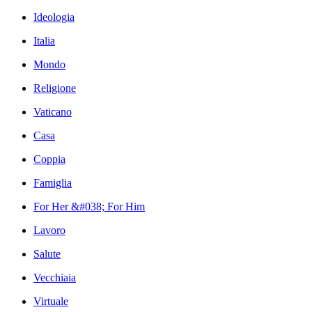
Ideologia
Italia
Mondo
Religione
Vaticano
Casa
Coppia
Famiglia
For Her &#038; For Him
Lavoro
Salute
Vecchiaia
Virtuale