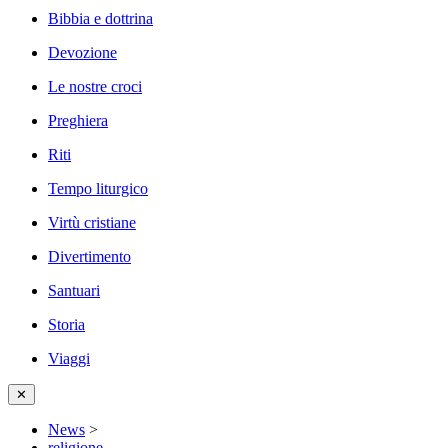
Bibbia e dottrina
Devozione
Le nostre croci
Preghiera
Riti
Tempo liturgico
Virtù cristiane
Divertimento
Santuari
Storia
Viaggi
✕
News
>
religione