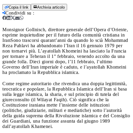
Copia il link
Archivia articolo
Condividi su
:
Monsignor Gollnisch, direttore generale dell’Opera d’Oriente,
esprime inquietudine per il futuro della comunità cristiana in
Iran
Sono trascorsi quarant’anni da quando lo scià Mohammad
Reza Pahlavi ha abbandonato l’Iran il 16 gennaio 1979 per
non tornarvi più. L’ayatollah Khomeini ha lasciato la Francia
per tornare a Teheran il 1° febbraio, venendo accolto da una
grande folla. Dieci giorni dopo, l’11 febbraio, l’ultimo
Governo dell’Iran imperiale è caduto, e l’ayatollah Khomeini
ha proclamato la Repubblica islamica.
Come regime autoritario che rivendica una doppia legittimità,
teocratica e popolare, la Repubblica Islamica dell’Iran si basa
sulla legge islamica, la sharia, e sul principio di tutela del
giureconsulto (il Wilayat Faqih). Ciò significa che la
Costituzione iraniana mette l’insieme delle istituzioni
(politiche, giudiziarie, militari e mediatiche) sotto l’autorità
della guida suprema della Rivoluzione islamica e del Consiglio
dei Guardiani, una funzione assunta dal giugno 1989
dall’ayatollah Khamenei.