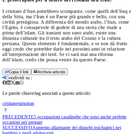
I cristiani d’Iran potrebbero scomparire, come quelli dell’Iraq e
della Siria, ma l’Iran è un Paese più grande e bello, con una
civiltà prestigiosa. A differenza del mondo arabo, l’Iran, come
l’Egitto, è consapevole di godere di una storia che risale a
prima dell’islam. Gli iraniani non sono arabi, esiste una
distanza culturale tra il testo arabo del Corano e la cultura
persiana. Questo elemento è fondamentale, e se non dà frutto
oggi credo che potrebbe darlo nei prossimi anni in relazione
all’interpretazione dei testi. Se ci sarà mai una riforma
dell’islam, credo che possa venire da questo Paese.
Copia il link
Archivia articolo
Condividi su
:
Le parole chiave/tag associati a questo articolo:
cristianesimo
iran
PRECEDENTE
5 occupazioni casalinghe che sono anche perfette
occasioni per pregare
SUCCESSIVO
Aumento allarmante dei disturbi psichiatrici nei
bambini e negli adolescenti