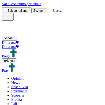
Vai al contenuto principale
Cerca
Edition
italiano
Sezioni
Servizi
Dona ora
Dona ora
Prega
Menu
Pray
Opinioni
News
Stile di vita
Spiritualità
Scoperte
Eredità
Italia