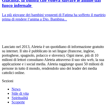
Giacinta, la bimba che voleva salvare le anime dal
fuoco infernale
La più giovane dei bambini veggenti di Fatima ha sofferto il martirio
prima di rendere l’anima a Dio. Bambina...
Lanciato nel 2013, Aleteia è un quotidiano di informazione gratuito
su internet. Il sito è pubblicato in sei lingue (francese, inglese,
portoghese, spagnolo, polacco e sloveno). Ogni mese, più di 10
milioni di lettori consultano Aleteia attraverso il suo sito web, la sua
applicazione e i social media. Aleteia raggiunge quasi 50 milioni di
persone in tutto il mondo, rendendolo uno dei leader dei media
cattolici online.
Sezioni
News
Stile di vita
Spiritualità
Scoperte