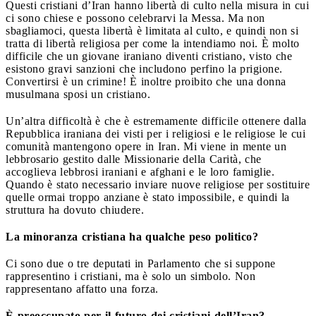
Questi cristiani d’Iran hanno libertà di culto nella misura in cui
ci sono chiese e possono celebrarvi la Messa. Ma non
sbagliamoci, questa libertà è limitata al culto, e quindi non si
tratta di libertà religiosa per come la intendiamo noi. È molto
difficile che un giovane iraniano diventi cristiano, visto che
esistono gravi sanzioni che includono perfino la prigione.
Convertirsi è un crimine! È inoltre proibito che una donna
musulmana sposi un cristiano.
Un’altra difficoltà è che è estremamente difficile ottenere dalla
Repubblica iraniana dei visti per i religiosi e le religiose le cui
comunità mantengono opere in Iran. Mi viene in mente un
lebbrosario gestito dalle Missionarie della Carità, che
accoglieva lebbrosi iraniani e afghani e le loro famiglie.
Quando è stato necessario inviare nuove religiose per sostituire
quelle ormai troppo anziane è stato impossibile, e quindi la
struttura ha dovuto chiudere.
La minoranza cristiana ha qualche peso politico?
Ci sono due o tre deputati in Parlamento che si suppone
rappresentino i cristiani, ma è solo un simbolo. Non
rappresentano affatto una forza.
È preoccupato per il futuro dei cristiani dell’Iran?