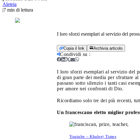
Aleteia
|
7
min di lettura
I loro sforzi esemplari al servizio del pr
Copia il link
Archivia articolo
Condividi su
:
I loro sforzi esemplari al servizio del
di gran parte dei media per sfruttare al
passano sotto silenzio i tanti casi esem
per amore nei confronti di Dio.
Ricordiamo solo tre dei più recenti, tu
Un francescano eletto miglior profe
Youtube – Khaleej Times