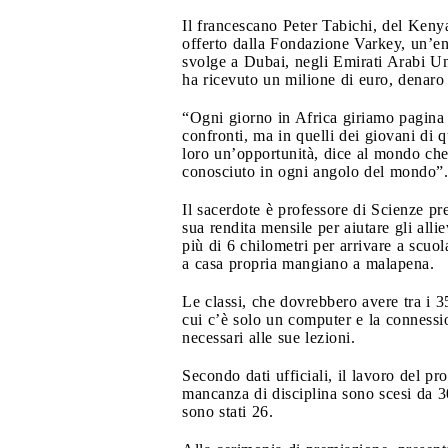
Il francescano Peter Tabichi, del Kenya
offerto dalla Fondazione Varkey, un’ent
svolge a Dubai, negli Emirati Arabi Unit
ha ricevuto un milione di euro, denaro 
“Ogni giorno in Africa giriamo pagina
confronti, ma in quelli dei giovani di 
loro un’opportunità, dice al mondo che 
conosciuto in ogni angolo del mondo”.
Il sacerdote è professore di Scienze p
sua rendita mensile per aiutare gli all
più di 6 chilometri per arrivare a scuo
a casa propria mangiano a malapena.
Le classi, che dovrebbero avere tra i 35
cui c’è solo un computer e la connession
necessari alle sue lezioni.
Secondo dati ufficiali, il lavoro del pr
mancanza di disciplina sono scesi da 30
sono stati 26.