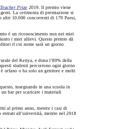
Teacher Prize
2019. Il premio viene
igenti. La cerimonia di premiazione si
n altri 10.000 concorrenti di 179 Paesi,
emio è un riconoscimento non nei miei
iunto i miei allievi. Questo premio dà
ditori il cui nome sarà un giorno
 rurale del Kenya, e dona l’80% della
i questi studenti percorrono ogni giorno
o è orfano o ha solo un genitore e molti
a questo, insegnando in una scuola in
 un bar per scaricare i materiali
itti al primo anno, mentre i casi di
entrati all’università, mentre nel 2018