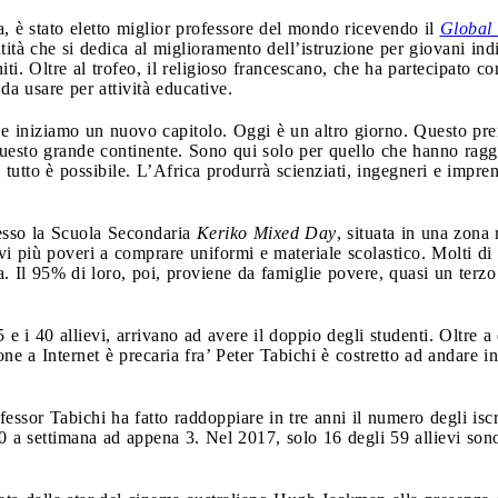
, è stato eletto miglior professore del mondo ricevendo il
Global 
ità che si dedica al miglioramento dell’istruzione per giovani ind
i. Oltre al trofeo, il religioso francescano, che ha partecipato co
da usare per attività educative.
 e iniziamo un nuovo capitolo. Oggi è un altro giorno. Questo pr
questo grande continente. Sono qui solo per quello che hanno ragg
tutto è possibile. L’Africa produrrà scienziati, ingegneri e impren
resso la Scuola Secondaria
Keriko Mixed Day
, situata in una zona
ievi più poveri a comprare uniformi e materiale scolastico. Molti d
la. Il 95% di loro, poi, proviene da famiglie povere, quasi un terz
 e i 40 allievi, arrivano ad avere il doppio degli studenti. Oltre 
e a Internet è precaria fra’ Peter Tabichi è costretto ad andare in
ofessor Tabichi ha fatto raddoppiare in tre anni il numero degli iscr
 a settimana ad appena 3. Nel 2017, solo 16 degli 59 allievi sono 