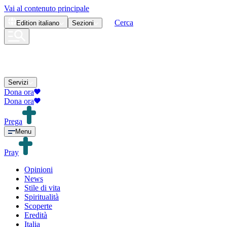
Vai al contenuto principale
Cerca
Edition
italiano
Sezioni
Servizi
Dona ora
Dona ora
Prega
Menu
Pray
Opinioni
News
Stile di vita
Spiritualità
Scoperte
Eredità
Italia