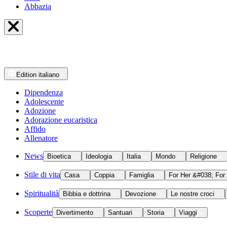
Abbazia
Edition
italiano
Dipendenza
Adolescente
Adozione
Adorazione eucaristica
Affido
Allenatore
News
Bioetica
Ideologia
Italia
Mondo
Religione
Stile di vita
Casa
Coppia
Famiglia
For Her &#038; For
Spiritualità
Bibbia e dottrina
Devozione
Le nostre croci
Scoperte
Divertimento
Santuari
Storia
Viaggi