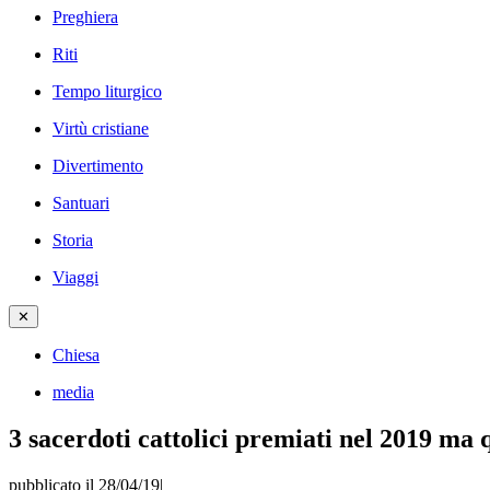
Preghiera
Riti
Tempo liturgico
Virtù cristiane
Divertimento
Santuari
Storia
Viaggi
✕
Chiesa
media
3 sacerdoti cattolici premiati nel 2019 ma 
pubblicato il 28/04/19
|