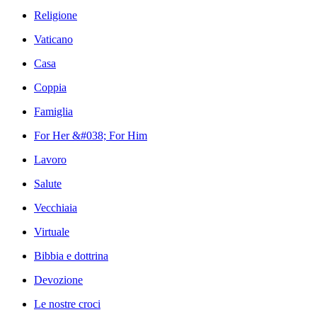
Religione
Vaticano
Casa
Coppia
Famiglia
For Her &#038; For Him
Lavoro
Salute
Vecchiaia
Virtuale
Bibbia e dottrina
Devozione
Le nostre croci