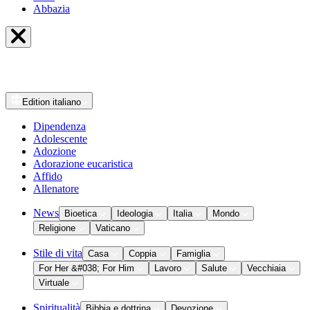
Abbazia
Edition
italiano
Dipendenza
Adolescente
Adozione
Adorazione eucaristica
Affido
Allenatore
News
Bioetica
Ideologia
Italia
Mondo
Religione
Vaticano
Stile di vita
Casa
Coppia
Famiglia
For Her &#038; For Him
Lavoro
Salute
Vecchiaia
Virtuale
Spiritualità
Bibbia e dottrina
Devozione