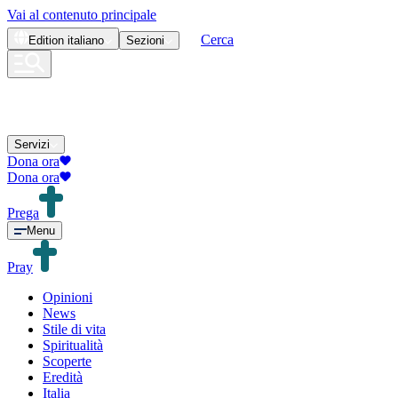
Vai al contenuto principale
Cerca
Edition
italiano
Sezioni
Servizi
Dona ora
Dona ora
Prega
Menu
Pray
Opinioni
News
Stile di vita
Spiritualità
Scoperte
Eredità
Italia