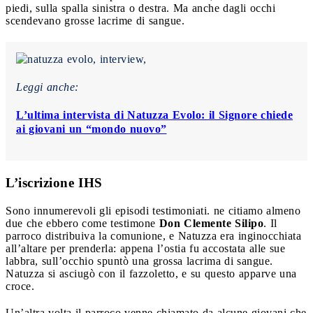
piedi, sulla spalla sinistra o destra. Ma anche dagli occhi
scendevano grosse lacrime di sangue.
Leggi anche:
L’ultima intervista di Natuzza Evolo: il Signore chiede
ai giovani un “mondo nuovo”
L’iscrizione IHS
Sono innumerevoli gli episodi testimoniati. ne citiamo almeno
due che ebbero come testimone
Don Clemente Silipo
. Il
parroco distribuiva la comunione, e Natuzza era inginocchiata
all’altare per prenderla: appena l’ostia fu accostata alle sue
labbra, sull’occhio spuntò una grossa lacrima di sangue.
Natuzza si asciugò con il fazzoletto, e su questo apparve una
croce.
Un’altra volta il parroco venne chiamato da alcune giovani che