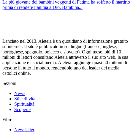
La più giovane dei bambini veggenti di Fatima ha sofferto il martirio
prima di rendere l’anima a Dio. Bambina...
Lanciato nel 2013, Aleteia è un quotidiano di informazione gratuito
su internet. Il sito è pubblicato in sei lingue (francese, inglese,
portoghese, spagnolo, polacco e sloveno). Ogni mese, più di 10
milioni di lettori consultano Aleteia attraverso il suo sito web, la sua
applicazione e i social media. Aleteia raggiunge quasi 50 milioni di
persone in tutto il mondo, rendendolo uno dei leader dei media
cattolici online.
Sezioni
News
Stile di vita
Spiritualità
Scoperte
Fibre
Newsletter