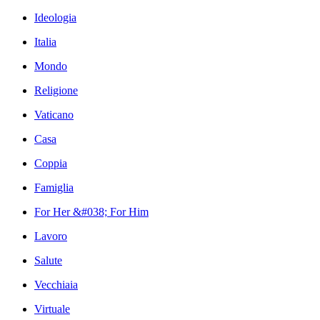
Ideologia
Italia
Mondo
Religione
Vaticano
Casa
Coppia
Famiglia
For Her &#038; For Him
Lavoro
Salute
Vecchiaia
Virtuale