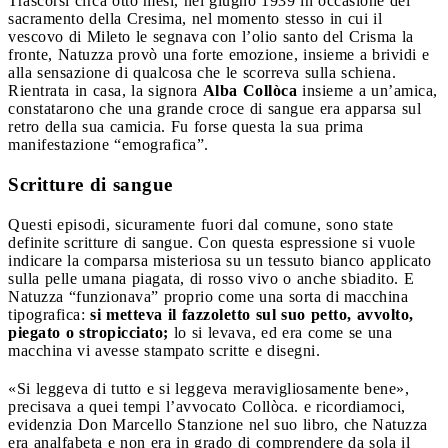
Trascorsi circa otto mesi, nel giugno 1939 in occasione del
sacramento della Cresima, nel momento stesso in cui il
vescovo di Mileto le segnava con l’olio santo del Crisma la
fronte, Natuzza provò una forte emozione, insieme a brividi e
alla sensazione di qualcosa che le scorreva sulla schiena.
Rientrata in casa, la signora
Alba Collòca
insieme a un’amica,
constatarono che una grande croce di sangue era apparsa sul
retro della sua camicia. Fu forse questa la sua prima
manifestazione “emografica”.
Scritture di sangue
Questi episodi, sicuramente fuori dal comune, sono state
definite scritture di sangue. Con questa espressione si vuole
indicare la comparsa misteriosa su un tessuto bianco applicato
sulla pelle umana piagata, di rosso vivo o anche sbiadito. E
Natuzza “funzionava” proprio come una sorta di macchina
tipografica:
si metteva il fazzoletto sul suo petto, avvolto,
piegato o stropicciato;
lo si levava, ed era come se una
macchina vi avesse stampato scritte e disegni.
«Si leggeva di tutto e si leggeva meravigliosamente bene»,
precisava a quei tempi l’avvocato Collòca. e ricordiamoci,
evidenzia Don Marcello Stanzione nel suo libro, che Natuzza
era analfabeta e non era in grado di comprendere da sola il