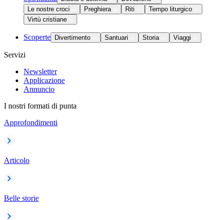
Le nostre croci
Preghiera
Riti
Tempo liturgico
Virtù cristiane
Scoperte
Divertimento
Santuari
Storia
Viaggi
Servizi
Newsletter
Applicazione
Annuncio
I nostri formati di punta
Approfondimenti
Articolo
Belle storie