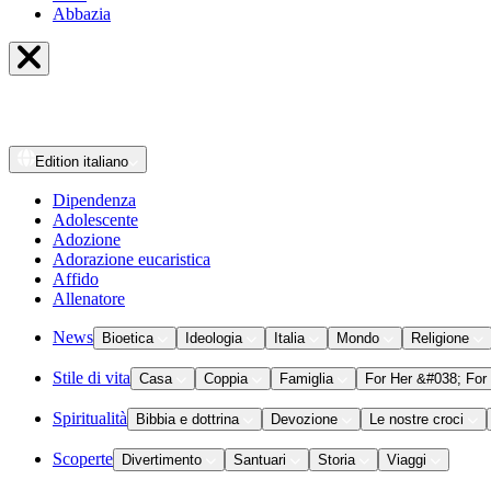
Abbazia
Edition
italiano
Dipendenza
Adolescente
Adozione
Adorazione eucaristica
Affido
Allenatore
News
Bioetica
Ideologia
Italia
Mondo
Religione
Stile di vita
Casa
Coppia
Famiglia
For Her &#038; For
Spiritualità
Bibbia e dottrina
Devozione
Le nostre croci
Scoperte
Divertimento
Santuari
Storia
Viaggi