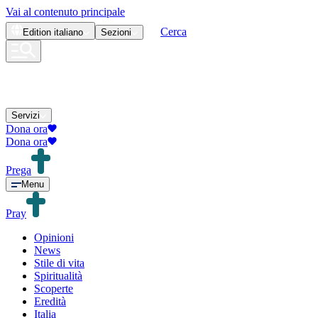
Vai al contenuto principale
Cerca
Edition
italiano
Sezioni
Servizi
Dona ora
Dona ora
Prega
Menu
Pray
Opinioni
News
Stile di vita
Spiritualità
Scoperte
Eredità
Italia