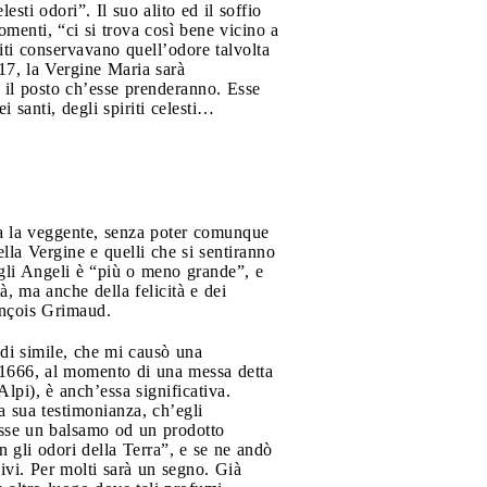
sti odori”. Il suo alito ed il soffio
momenti, “ci si trova così bene vicino a
iti conservavano quell’odore talvolta
917, la Vergine Maria sarà
 il posto ch’esse prenderanno. Esse
santi, degli spiriti celesti…
ica la veggente, senza poter comunque
ella Vergine e quelli che si sentiranno
egli Angeli è “più o meno grande”, e
à, ma anche della felicità e dei
rançois Grimaud.
 di simile, che mi causò una
l 1666, al momento di una messa detta
lpi), è anch’essa significativa.
a sua testimonianza, ch’egli
sse un balsamo od un prodotto
 gli odori della Terra”, e se ne andò
ivi. Per molti sarà un segno. Già