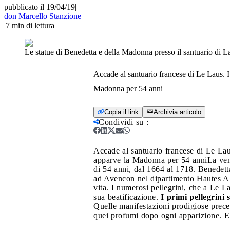
pubblicato il 19/04/19
|
don Marcello Stanzione
|
7
min di lettura
Le statue di Benedetta e della Madonna presso il santuario di L
Accade al santuario francese di Le Laus. I 
Madonna per 54 anni
Copia il link
Archivia articolo
Condividi su
:
Accade al santuario francese di Le Laus
apparve la Madonna per 54 anni
La ve
di 54 anni, dal 1664 al 1718. Benedetta
ad Avencon nel dipartimento Hautes Alp
vita. I numerosi pellegrini, che a Le 
sua beatificazione.
I primi pellegrini 
Quelle manifestazioni prodigiose prec
quei profumi dopo ogni apparizione. El