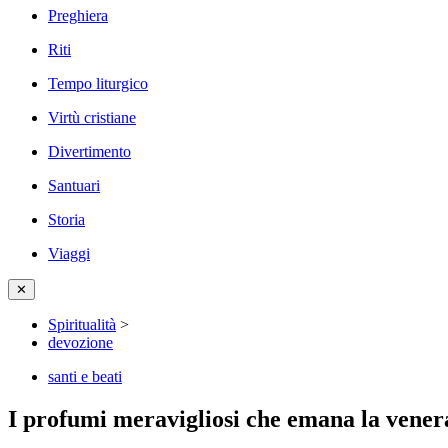
Preghiera
Riti
Tempo liturgico
Virtù cristiane
Divertimento
Santuari
Storia
Viaggi
✕
Spiritualità
>
devozione
santi e beati
I profumi meravigliosi che emana la vener