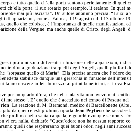
corpo e tutto quello ch’ella porta sentono perfettamente di quei cele
etti ch’ella porta, il suo rosario per esempio, li esalano. In quei 
vorrebbe mai più lasciarla”. Un autore anonimo precisa: “I suoi ab
oghi di apparizioni, come a Fatima, il 19 agosto ed il 13 ottobre 1
s, quello che colpisce, è l’importanza di quelle manifestazioni ed
zione della Vergine, ma anche quelle di Cristo, degli Angeli, dei 
 Questi profumi sono differenti in funzione delle apparizioni, ind
amente d’una graduazione tra quelli degli Angeli, quelli più forti d
 che “sorpassa quello di Maria”. Ella precisa ancora che l’odore d
Benedetta stabilisce dunque una gerarchia in funzione dell’intensit
mi fanno nascere in lei. In mezzo ai primi beneficiari, si trova F
ave per un quarto d’ora, che nella mia vita non avevo mai sentito
i di me stesso”. E’ quello che è accaduto nel tempo di Pasqua ne
rion
. La reazione di M. Bermond, medico di Barcellonette (Alte A
lpito da quei celesti profumi, riporta
Jean Peytieu
che raccolse l
che profumo nella santa cappella, e guardò ovunque se non vi fo
n vi era nulla, dichiarò: “Quest’odore non ha nessun rapporto con
aranno quelli che respireranno quei buoni odori negli anni success