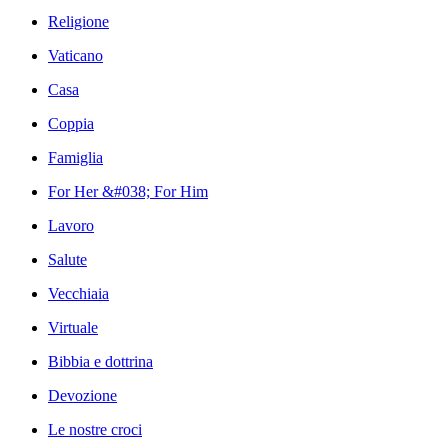
Religione
Vaticano
Casa
Coppia
Famiglia
For Her &#038; For Him
Lavoro
Salute
Vecchiaia
Virtuale
Bibbia e dottrina
Devozione
Le nostre croci