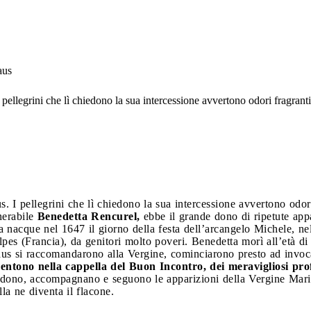
aus
pellegrini che lì chiedono la sua intercessione avvertono odori fragranti
. I pellegrini che lì chiedono la sua intercessione avvertono odori
nerabile
Benedetta Rencurel,
ebbe il grande dono di ripetute app
 nacque nel 1647 il giorno della festa dell’arcangelo Michele, ne
es (Francia), da genitori molto poveri. Benedetta morì all’età di
Laus si raccomandarono alla Vergine, cominciarono presto ad invoc
sentono nella cappella del Buon Incontro, dei meravigliosi pr
edono, accompagnano e seguono le apparizioni della Vergine Mari
la ne diventa il flacone.