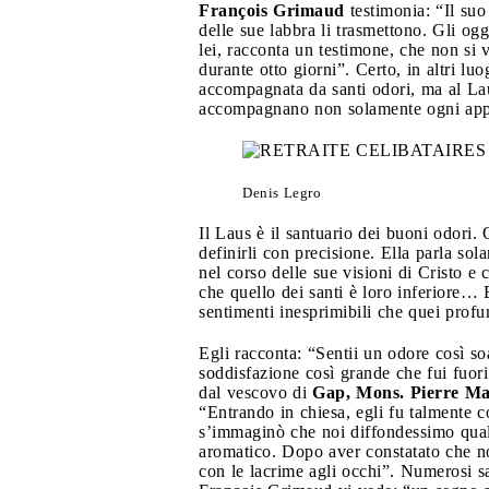
François Grimaud
testimonia: “Il suo 
delle sue labbra li trasmettono. Gli ogg
lei, racconta un testimone, che non si 
durante otto giorni”. Certo, in altri lu
accompagnata da santi odori, ma al Lau
accompagnano non solamente ogni appari
Denis Legro
Il Laus è il santuario dei buoni odori.
definirli con precisione. Ella parla sol
nel corso delle sue visioni di Cristo e
che quello dei santi è loro inferiore… 
sentimenti inesprimibili che quei profu
Egli racconta: “Sentii un odore così so
soddisfazione così grande che fui fuor
dal vescovo di
Gap, Mons. Pierre Ma
“Entrando in chiesa, egli fu talmente co
s’immaginò che noi diffondessimo qual
aromatico. Dopo aver constatato che no
con le lacrime agli occhi”. Numerosi s