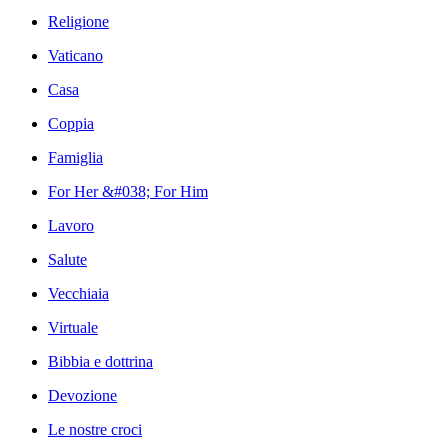
Religione
Vaticano
Casa
Coppia
Famiglia
For Her &#038; For Him
Lavoro
Salute
Vecchiaia
Virtuale
Bibbia e dottrina
Devozione
Le nostre croci