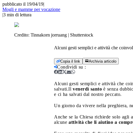
pubblicato il 19/04/19
|
Mogli e mamme per vocazione
|
3
min di lettura
Credito:
Tinnakorn jorruang | Shutterstock
Alcuni gesti semplici e attività che coinvo
Copia il link
Archivia articolo
Condividi su
:
Alcuni gesti semplici e attività che co
salvati.
Il
venerdì santo
è senza dubbio
e ci ha salvati dal nostro peccato.
Un giorno da vivere nella preghiera, ne
Anche se la Chiesa richiede solo agli a
alcune
attività che li aiutino a compr