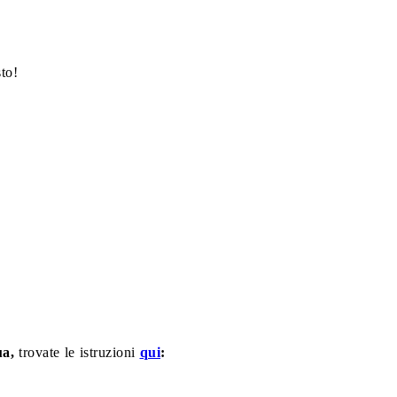
to!
ua,
trovate le istruzioni
qui
: