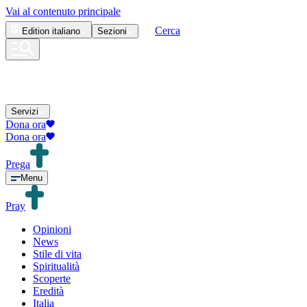
Vai al contenuto principale
Cerca
Edition
italiano
Sezioni
Servizi
Dona ora
Dona ora
Prega
Menu
Pray
Opinioni
News
Stile di vita
Spiritualità
Scoperte
Eredità
Italia