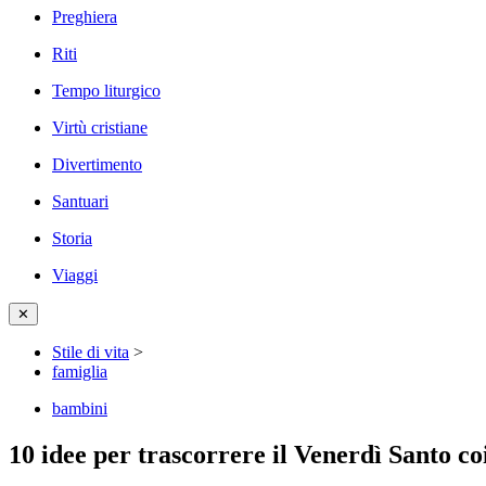
Preghiera
Riti
Tempo liturgico
Virtù cristiane
Divertimento
Santuari
Storia
Viaggi
✕
Stile di vita
>
famiglia
bambini
10 idee per trascorrere il Venerdì Santo c