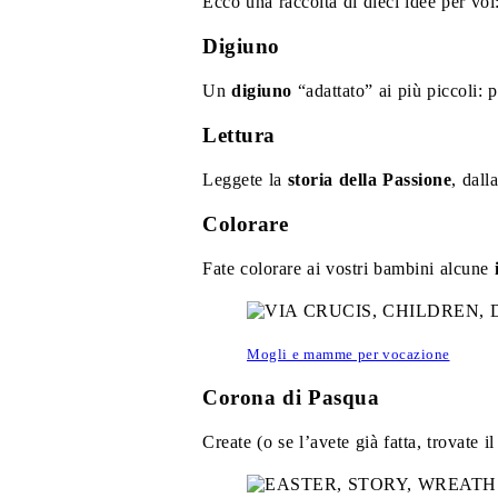
Ecco una raccolta di dieci idee per voi
Digiuno
Un
digiuno
“adattato” ai più piccoli:
Lettura
Leggete la
storia della Passione
, dall
Colorare
Fate colorare ai vostri bambini alcune
Mogli e mamme per vocazione
Corona di Pasqua
Create (o se l’avete già fatta, trovate 