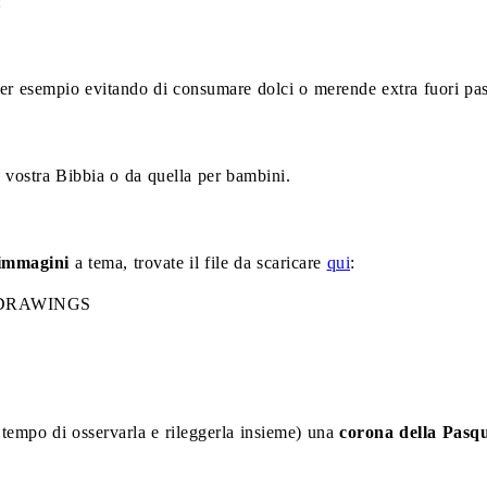
:
 per esempio evitando di consumare dolci o merende extra fuori pas
a vostra Bibbia o da quella per bambini.
immagini
a tema, trovate il file da scaricare
qui
:
il tempo di osservarla e rileggerla insieme) una
corona della Pasq