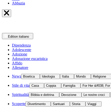
Abbazia
Edition
italiano
Dipendenza
Adolescente
Adozione
Adorazione eucaristica
Affido
Allenatore
News
Bioetica
Ideologia
Italia
Mondo
Religione
Stile di vita
Casa
Coppia
Famiglia
For Her &#038; For
Spiritualità
Bibbia e dottrina
Devozione
Le nostre croci
Scoperte
Divertimento
Santuari
Storia
Viaggi