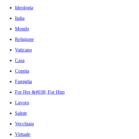
Ideologia
Italia
Mondo
Religione
Vaticano
Casa
Coppia
Famiglia
For Her &#038; For Him
Lavoro
Salute
Vecchiaia
Virtuale