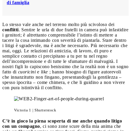
di famiglia
Lo stesso vale anche nel terreno molto più scivoloso dei
conflitti
. Sentire le urla di due fratelli in camera può infastidire
i genitori; è altrettanto comprensibile l’istinto di mettere a
tacere la cosa intimando con severità di piantarla. Stare dentro
i litigi è sgradevole, ma è anche necessario. Più necessario che
mai, oggi. Le relazioni di amicizia, di lavoro, di puro e
semplice contatto ci precipitano a tu per tu nel regno
dell’incomprensione e di tutte le sfumature di malvagità. I
nostri figli lo capiscono benissimo che la realtà non è un sogno
fatto di
cuoricini
e
like
; hanno bisogno di figure autorevoli
che innanzitutto non fingano, presentandogli la gentilezza –
spesso ipocrita – come chimera, e che li guidino a non vivere
con pura istintività il conflitto.
Victoria 1 | Shutterstock
C’è in gioco la piena scoperta di me anche quando litigo
con un compagno
, ci sono zone scure della mia anima che