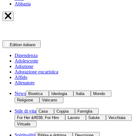
Abbazia
Edition
italiano
Dipendenza
Adolescente
Adozione
Adorazione eucaristica
Affido
Allenatore
News
Bioetica
Ideologia
Italia
Mondo
Religione
Vaticano
Stile di vita
Casa
Coppia
Famiglia
For Her &#038; For Him
Lavoro
Salute
Vecchiaia
Virtuale
Spiritualità
Bibbia e dottrina
Devozione