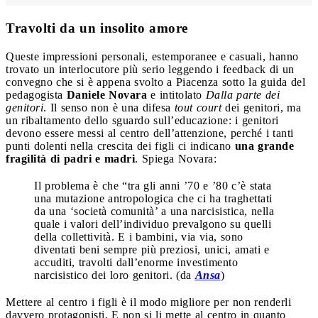
Travolti da un insolito amore
Queste impressioni personali, estemporanee e casuali, hanno
trovato un interlocutore più serio leggendo i feedback di un
convegno che si è appena svolto a Piacenza sotto la guida del
pedagogista
Daniele Novara
e intitolato
Dalla parte dei
genitori
. Il senso non è una difesa
tout court
dei genitori, ma
un ribaltamento dello sguardo sull’educazione: i genitori
devono essere messi al centro dell’attenzione, perché i tanti
punti dolenti nella crescita dei figli ci indicano
una grande
fragilità di padri e madri
. Spiega Novara:
Il problema è che “tra gli anni ’70 e ’80 c’è stata
una mutazione antropologica che ci ha traghettati
da una ‘società comunità’ a una narcisistica, nella
quale i valori dell’individuo prevalgono su quelli
della collettività. E i bambini, via via, sono
diventati beni sempre più preziosi, unici, amati e
accuditi, travolti dall’enorme investimento
narcisistico dei loro genitori. (da
Ansa
)
Mettere al centro i figli è il modo migliore per non renderli
davvero protagonisti. E non si li mette al centro in quanto