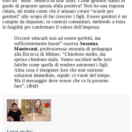
solo un “buon” nemico sa tirar fuori. Come genitori siamo in
grado di proporre questa sfida positiva? Non ho una risposta
chiara, mi rendo conto che è sensato creare “scuole per
genitori” allo scopo di far crescere i figli. Essere genitori è un
compito da imparare, in contesti comunitari, mettendo a tema
le fragilità per confermare il valore dell’impresa:
Occorre educarli non ad essere perfetti, ma
sufficientemente buoni” osserva
Susanna
Mantovani
, professoressa onoraria di pedagogia
alla Bicocca di Milano. “Chiedono molto, ma
spesso chiedono male. Vanno ascoltati nelle loro
fatiche come quella di rendere autonomi i figli.
Altra cosa è insegnare loro che non esistono
soluzioni immediate, rapide: ci vuole del tempo.
Ma il messaggio deve essere che ce la possono
fare”. (
Ibid
)
Leggi anche: