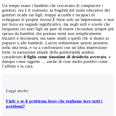
Un tempo erano i bambini che cercavano di compiacere i
genitori, ora è il contrario: la fragilità del ruolo educativo dei
genitori ricade sui figli, troppo accuditi e incapaci di
sviluppare le proprie risorse.
È forse solo un’impressione, e non
per forza un segnale significativo, ma negli asili e scuole che
frequento coi miei figli mi pare di essere circondata sempre più
spesso da bambini che portano nomi non semplicemente
bizzarri o inconsueti, ma tanto simili a quelli che si danno ai
pupazzi o alle bambole. Lascio sedimentare questo pensiero
nella mia testa, e va a confrontarsi con un’altra impressione
forte: la narrazione attuale della genitorialità sembra
considerare
il figlio come sinonimo di desiderio avverato
, e
dunque come oggetto … anche di cose molto positive come
l’affetto e la cura.
Leggi anche:
Figli: e se il problema fosse che togliamo loro tutti i
problemi?