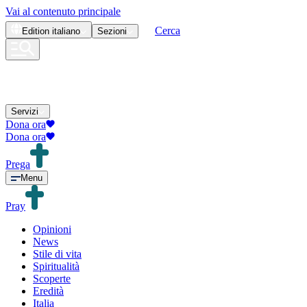
Vai al contenuto principale
Cerca
Edition
italiano
Sezioni
Servizi
Dona ora
Dona ora
Prega
Menu
Pray
Opinioni
News
Stile di vita
Spiritualità
Scoperte
Eredità
Italia