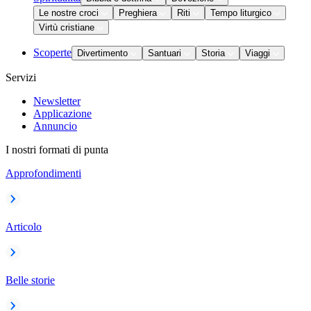
Le nostre croci
Preghiera
Riti
Tempo liturgico
Virtù cristiane
Scoperte
Divertimento
Santuari
Storia
Viaggi
Servizi
Newsletter
Applicazione
Annuncio
I nostri formati di punta
Approfondimenti
Articolo
Belle storie