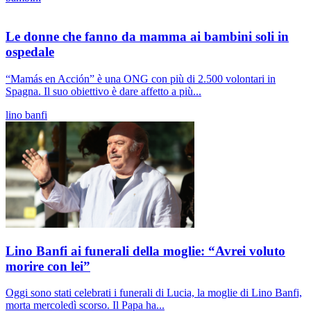
Le donne che fanno da mamma ai bambini soli in
ospedale
“Mamás en Acción” è una ONG con più di 2.500 volontari in
Spagna. Il suo obiettivo è dare affetto a più...
lino banfi
Lino Banfi ai funerali della moglie: “Avrei voluto
morire con lei”
Oggi sono stati celebrati i funerali di Lucia, la moglie di Lino Banfi,
morta mercoledì scorso. Il Papa ha...