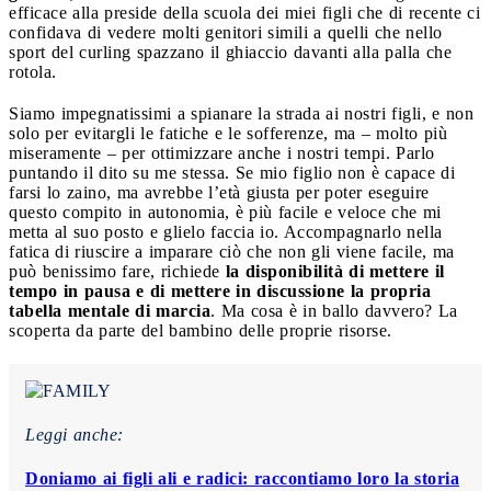
efficace alla preside della scuola dei miei figli che di recente ci
confidava di vedere molti genitori simili a quelli che nello
sport del curling spazzano il ghiaccio davanti alla palla che
rotola.
Siamo impegnatissimi a spianare la strada ai nostri figli, e non
solo per evitargli le fatiche e le sofferenze, ma – molto più
miseramente – per ottimizzare anche i nostri tempi. Parlo
puntando il dito su me stessa. Se mio figlio non è capace di
farsi lo zaino, ma avrebbe l’età giusta per poter eseguire
questo compito in autonomia, è più facile e veloce che mi
metta al suo posto e glielo faccia io. Accompagnarlo nella
fatica di riuscire a imparare ciò che non gli viene facile, ma
può benissimo fare, richiede
la disponibilità di mettere il
tempo in pausa e di mettere in discussione la propria
tabella mentale di marcia
. Ma cosa è in ballo davvero? La
scoperta da parte del bambino delle proprie risorse.
Leggi anche:
Doniamo ai figli ali e radici: raccontiamo loro la storia