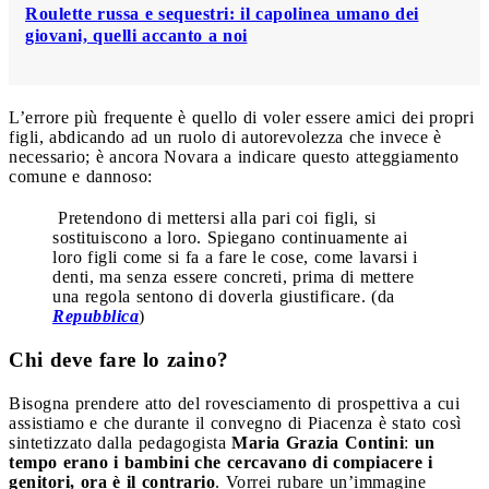
Roulette russa e sequestri: il capolinea umano dei
giovani, quelli accanto a noi
L’errore più frequente è quello di voler essere amici dei propri
figli, abdicando ad un ruolo di autorevolezza che invece è
necessario; è ancora Novara a indicare questo atteggiamento
comune e dannoso:
Pretendono di mettersi alla pari coi figli, si
sostituiscono a loro. Spiegano continuamente ai
loro figli come si fa a fare le cose, come lavarsi i
denti, ma senza essere concreti, prima di mettere
una regola sentono di doverla giustificare. (da
Repubblica
)
Chi deve fare lo zaino?
Bisogna prendere atto del rovesciamento di prospettiva a cui
assistiamo e che durante il convegno di Piacenza è stato così
sintetizzato dalla pedagogista
Maria Grazia Contini
:
un
tempo erano i bambini che cercavano di compiacere i
genitori, ora è il contrario
. Vorrei rubare un’immagine