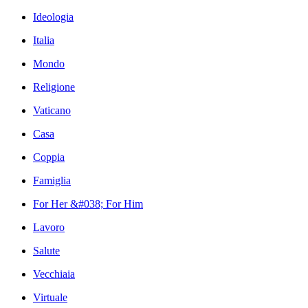
Ideologia
Italia
Mondo
Religione
Vaticano
Casa
Coppia
Famiglia
For Her &#038; For Him
Lavoro
Salute
Vecchiaia
Virtuale