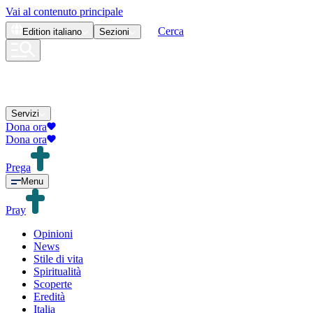
Vai al contenuto principale
Cerca
Edition
italiano
Sezioni
Servizi
Dona ora
Dona ora
Prega
Menu
Pray
Opinioni
News
Stile di vita
Spiritualità
Scoperte
Eredità
Italia