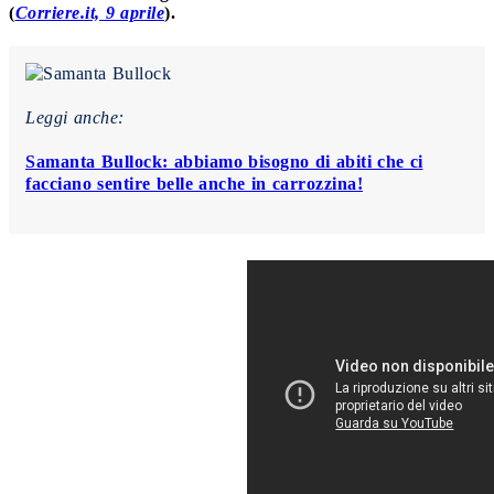
(
Corriere.it, 9 aprile
).
Leggi anche:
Samanta Bullock: abbiamo bisogno di abiti che ci
facciano sentire belle anche in carrozzina!