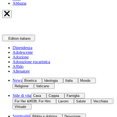
Abbazia
Edition
italiano
Dipendenza
Adolescente
Adozione
Adorazione eucaristica
Affido
Allenatore
News
Bioetica
Ideologia
Italia
Mondo
Religione
Vaticano
Stile di vita
Casa
Coppia
Famiglia
For Her &#038; For Him
Lavoro
Salute
Vecchiaia
Virtuale
Spiritualità
Bibbia e dottrina
Devozione