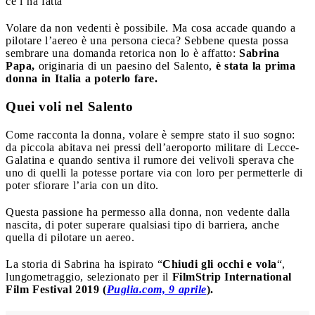
ce l’ha fatta
Volare da non vedenti è possibile. Ma cosa accade quando a
pilotare l’aereo è una persona cieca? Sebbene questa possa
sembrare una domanda retorica non lo è affatto:
Sabrina
Papa,
originaria di un paesino del Salento,
è stata la prima
donna in Italia a poterlo fare.
Quei voli nel Salento
Come racconta la donna, volare è sempre stato il suo sogno:
da piccola abitava nei pressi dell’aeroporto militare di Lecce-
Galatina e quando sentiva il rumore dei velivoli sperava che
uno di quelli la potesse portare via con loro per permetterle di
poter sfiorare l’aria con un dito.
Questa passione ha permesso alla donna, non vedente dalla
nascita, di poter superare qualsiasi tipo di barriera, anche
quella di pilotare un aereo.
La storia di Sabrina ha ispirato “
Chiudi gli occhi e vola
“,
lungometraggio, selezionato per il
FilmStrip International
Film Festival 2019 (
Puglia.com, 9 aprile
).