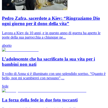
Pedro Zafra, sacerdote a Kiev: “Ringraziamo Dio
ogni giorno per il dono della vita”
Lavora a Kiev da 10 anni, e in questo anno di guerra ha aperto le
porte della sua parrocchia a chiunque ne...
aborto
L’adolescente che ha sacrificato la sua vita per i
bambini non nati
Il volto di Anna si è illuminato con uno splendido sorriso. “Quanto è
bello, non mi scambierei con nessuno”,...
fede
La forza della fede in due foto toccanti