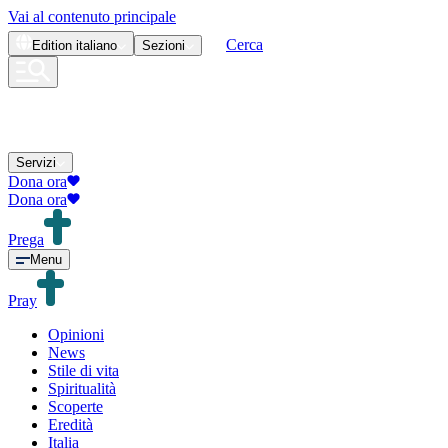
Vai al contenuto principale
Cerca
Edition
italiano
Sezioni
Servizi
Dona ora
Dona ora
Prega
Menu
Pray
Opinioni
News
Stile di vita
Spiritualità
Scoperte
Eredità
Italia