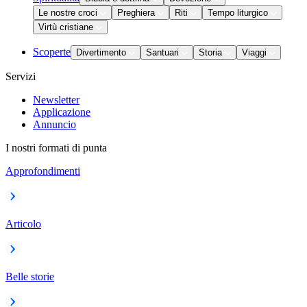
Le nostre croci
Preghiera
Riti
Tempo liturgico
Virtù cristiane
Scoperte
Divertimento
Santuari
Storia
Viaggi
Servizi
Newsletter
Applicazione
Annuncio
I nostri formati di punta
Approfondimenti
Articolo
Belle storie