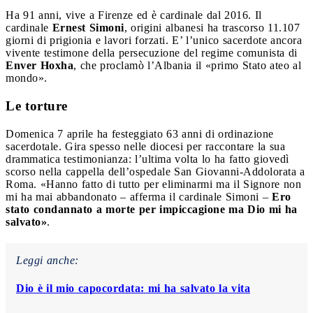
Ha 91 anni, vive a Firenze ed è cardinale dal 2016. Il
cardinale
Ernest Simoni
, origini albanesi ha trascorso 11.107
giorni di prigionia e lavori forzati. E’ l’unico sacerdote ancora
vivente testimone della persecuzione del regime comunista di
Enver Hoxha
, che proclamò l’Albania il «primo Stato ateo al
mondo».
Le torture
Domenica 7 aprile ha festeggiato 63 anni di ordinazione
sacerdotale. Gira spesso nelle diocesi per raccontare la sua
drammatica testimonianza: l’ultima volta lo ha fatto giovedì
scorso nella cappella dell’ospedale San Giovanni-Addolorata a
Roma. «Hanno fatto di tutto per eliminarmi ma il Signore non
mi ha mai abbandonato – afferma il cardinale Simoni –
Ero
stato condannato a morte per impiccagione ma Dio mi ha
salvato»
.
Leggi anche:
Dio è il mio capocordata: mi ha salvato la vita