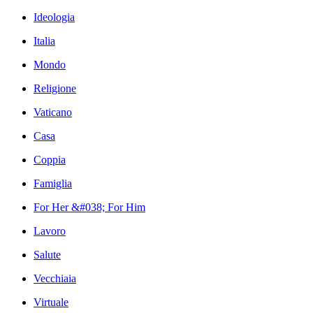
Ideologia
Italia
Mondo
Religione
Vaticano
Casa
Coppia
Famiglia
For Her &#038; For Him
Lavoro
Salute
Vecchiaia
Virtuale