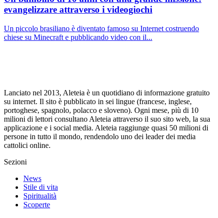
evangelizzare attraverso i videogiochi
Un piccolo brasiliano è diventato famoso su Internet costruendo
chiese su Minecraft e pubblicando video con il...
Lanciato nel 2013, Aleteia è un quotidiano di informazione gratuito
su internet. Il sito è pubblicato in sei lingue (francese, inglese,
portoghese, spagnolo, polacco e sloveno). Ogni mese, più di 10
milioni di lettori consultano Aleteia attraverso il suo sito web, la sua
applicazione e i social media. Aleteia raggiunge quasi 50 milioni di
persone in tutto il mondo, rendendolo uno dei leader dei media
cattolici online.
Sezioni
News
Stile di vita
Spiritualità
Scoperte