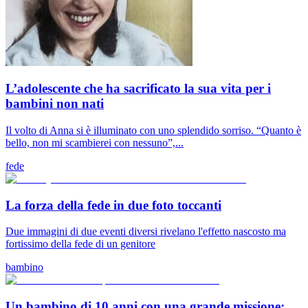
L’adolescente che ha sacrificato la sua vita per i
bambini non nati
Il volto di Anna si è illuminato con uno splendido sorriso. “Quanto è
bello, non mi scambierei con nessuno”,...
fede
La forza della fede in due foto toccanti
Due immagini di due eventi diversi rivelano l'effetto nascosto ma
fortissimo della fede di un genitore
bambino
Un bambino di 10 anni con una grande missione: