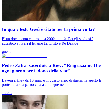
In quale testo Gesù è citato per la prima volta?
E' un documento che risale a 2000 anni fa. Per gli studiosi è
autentico e rivela il legame tra Cristo e Re Davide
guerra
Pedro Zafra, sacerdote a Kiev: “Ringraziamo Dio
ogni giorno per il dono della vita”
Lavora a Kiev da 10 anni, e in questo anno di guerra ha aperto le
porte della sua parrocchia a chiunque ne...
aborto