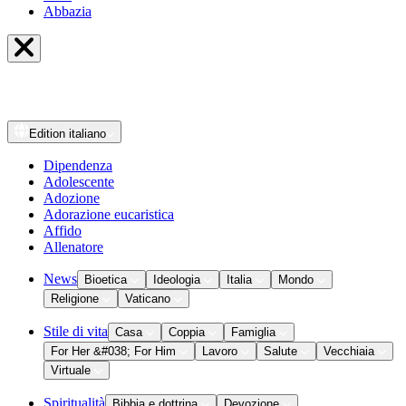
Abbazia
Edition
italiano
Dipendenza
Adolescente
Adozione
Adorazione eucaristica
Affido
Allenatore
News
Bioetica
Ideologia
Italia
Mondo
Religione
Vaticano
Stile di vita
Casa
Coppia
Famiglia
For Her &#038; For Him
Lavoro
Salute
Vecchiaia
Virtuale
Spiritualità
Bibbia e dottrina
Devozione