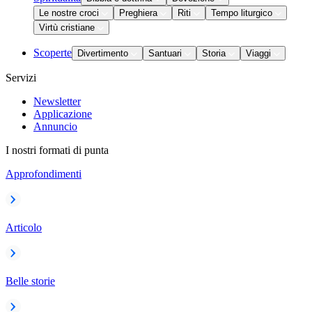
Le nostre croci
Preghiera
Riti
Tempo liturgico
Virtù cristiane
Scoperte
Divertimento
Santuari
Storia
Viaggi
Servizi
Newsletter
Applicazione
Annuncio
I nostri formati di punta
Approfondimenti
Articolo
Belle storie