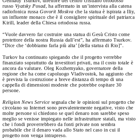
Gennady Tsurkov, direttore del centro cristiano ortodosso
russo
Vyatsky Posad
, ha affermato in un’intervista alla catena
radiofonica russa
Govorit Moskva
che la statua è ispirata a Iliy,
un influente monaco che è il consigliere spirituale del patriarca
Kirill, leader della Chiesa ortodossa russa.
“Vuole davvero far costruire una statua di Gesù Cristo come
protettore della nostra Russia dall’est”, ha affermato Tsurkov.
“Dice che ‘dobbiamo farla più alta’ [della statua di Rio]”.
Turkov ha continuato spiegando che il progetto verrebbe
finanziato soprattutto da investitori privati, ma il costo totale è
ancora da valutare. Oleg Kozhemyako, governatore della
regione che ha come capoluogo Vladivostok, ha aggiunto che
è prevista la costruzione a breve distanza di tempo di una
cappella di dimensioni modeste che potrebbe ospitare 30
persone.
Religion News Service
segnala che le opinioni sul progetto che
circolano su Internet sono prevalentemente negative, visto che
molte persone si chiedono se quel denaro non sarebbe speso
meglio se venisse impiegato nelle infrastrutture statali, ma visto
che i fondi proverrebbero da fonti private non sembra
probabile che il denaro vada allo Stato nel caso in cui il
progetto non venga intrapreso.