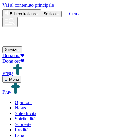
Vai al contenuto principale
Cerca
Edition
italiano
Sezioni
Servizi
Dona ora
Dona ora
Prega
Menu
Pray
Opinioni
News
Stile di vita
Spiritualità
Scoperte
Eredità
Italia