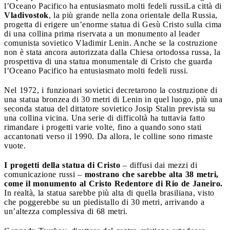
l’Oceano Pacifico ha entusiasmato molti fedeli russi
La città di
Vladivostok
, la più grande nella zona orientale della Russia,
progetta di erigere un’enorme statua di Gesù Cristo sulla cima
di una collina prima riservata a un monumento al leader
comunista sovietico Vladimir Lenin. Anche se la costruzione
non è stata ancora autorizzata dalla Chiesa ortodossa russa, la
prospettiva di una statua monumentale di Cristo che guarda
l’Oceano Pacifico ha entusiasmato molti fedeli russi.
Nel 1972, i funzionari sovietici decretarono la costruzione di
una statua bronzea di 30 metri di Lenin in quel luogo, più una
seconda statua del dittatore sovietico Josip Stalin prevista su
una collina vicina. Una serie di difficoltà ha tuttavia fatto
rimandare i progetti varie volte, fino a quando sono stati
accantonati verso il 1990. Da allora, le colline sono rimaste
vuote.
I progetti della statua di Cristo
– diffusi dai mezzi di
comunicazione russi –
mostrano che sarebbe alta 38 metri,
come il monumento al Cristo Redentore di Rio de Janeiro.
In realtà, la statua sarebbe più alta di quella brasiliana, visto
che poggerebbe su un piedistallo di 30 metri, arrivando a
un’altezza complessiva di 68 metri.