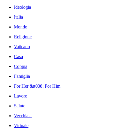
Ideologia
Italia
Mondo
Religione
Vaticano
Casa
Coppia
Famiglia
For Her &#038; For Him
Lavoro
Salute
Vecchiaia
Virtuale