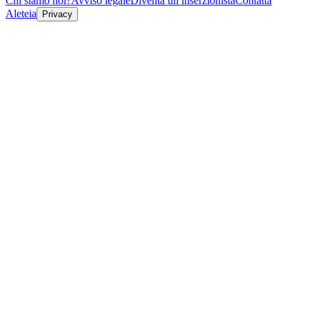
Chi siamo noi?
Avviso legale
Diventa un inserzionista
Contatta
Aleteia
Privacy