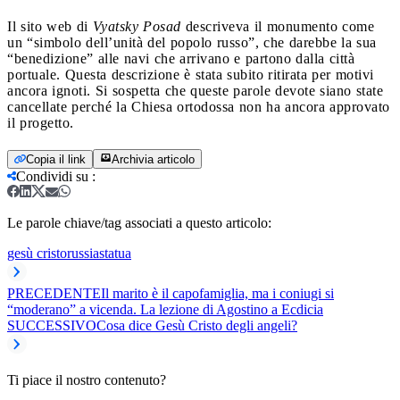
Il sito web di
Vyatsky Posad
descriveva il monumento come
un “simbolo dell’unità del popolo russo”, che darebbe la sua
“benedizione” alle navi che arrivano e partono dalla città
portuale. Questa descrizione è stata subito ritirata per motivi
ancora ignoti. Si sospetta che queste parole devote siano state
cancellate perché la Chiesa ortodossa non ha ancora approvato
il progetto.
Copia il link
Archivia articolo
Condividi su
:
Le parole chiave/tag associati a questo articolo:
gesù cristo
russia
statua
PRECEDENTE
Il marito è il capofamiglia, ma i coniugi si
“moderano” a vicenda. La lezione di Agostino a Ecdicia
SUCCESSIVO
Cosa dice Gesù Cristo degli angeli?
Ti piace il nostro contenuto?