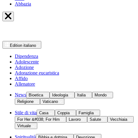
Abbazia
Edition
italiano
Dipendenza
Adolescente
Adozione
Adorazione eucaristica
Affido
Allenatore
News
Bioetica
Ideologia
Italia
Mondo
Religione
Vaticano
Stile di vita
Casa
Coppia
Famiglia
For Her &#038; For Him
Lavoro
Salute
Vecchiaia
Virtuale
Spiritualità
Bibbia e dottrina
Devozione