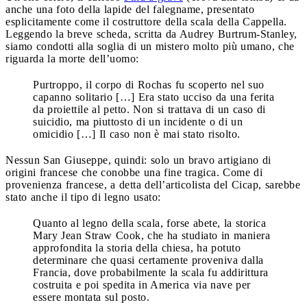
anche una foto della lapide del falegname, presentato
esplicitamente come il costruttore della scala della Cappella.
Leggendo la breve scheda, scritta da Audrey Burtrum-Stanley,
siamo condotti alla soglia di un mistero molto più umano, che
riguarda la morte dell’uomo:
Purtroppo, il corpo di Rochas fu scoperto nel suo
capanno solitario […] Era stato ucciso da una ferita
da proiettile al petto. Non si trattava di un caso di
suicidio, ma piuttosto di un incidente o di un
omicidio […] Il caso non è mai stato risolto.
Nessun San Giuseppe, quindi: solo un bravo artigiano di
origini francese che conobbe una fine tragica. Come di
provenienza francese, a detta dell’articolista del Cicap, sarebbe
stato anche il tipo di legno usato:
Quanto al legno della scala, forse abete, la storica
Mary Jean Straw Cook, che ha studiato in maniera
approfondita la storia della chiesa, ha potuto
determinare che quasi certamente proveniva dalla
Francia, dove probabilmente la scala fu addirittura
costruita e poi spedita in America via nave per
essere montata sul posto.