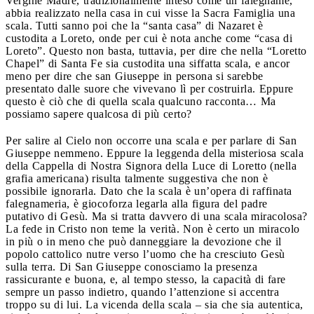
Vergine Madre, tradizionalmente inteso come un falegname,
abbia realizzato nella casa in cui visse la Sacra Famiglia una
scala. Tutti sanno poi che la “santa casa” di Nazaret è
custodita a Loreto, onde per cui è nota anche come “casa di
Loreto”. Questo non basta, tuttavia, per dire che nella “Loretto
Chapel” di Santa Fe sia custodita una siffatta scala, e ancor
meno per dire che san Giuseppe in persona si sarebbe
presentato dalle suore che vivevano lì per costruirla. Eppure
questo è ciò che di quella scala qualcuno racconta… Ma
possiamo sapere qualcosa di più certo?
Per salire al Cielo non occorre una scala e per parlare di San
Giuseppe nemmeno. Eppure la leggenda della misteriosa scala
della Cappella di Nostra Signora della Luce di Loretto (nella
grafia americana) risulta talmente
suggestiva che non è
possibile ignorarla. Dato che la scala è un’opera di raffinata
falegnameria, è giocoforza legarla alla figura del padre
putativo di Gesù. Ma si tratta davvero di una scala miracolosa?
La fede in Cristo non teme la verità. Non è certo un miracolo
in più o in meno che può danneggiare la devozione che il
popolo cattolico nutre verso l’uomo che ha cresciuto Gesù
sulla terra. Di San Giuseppe conosciamo la presenza
rassicurante e buona, e, al tempo stesso, la capacità di fare
sempre un passo indietro, quando l’attenzione si accentra
troppo su di lui. La vicenda della scala – sia che sia autentica,