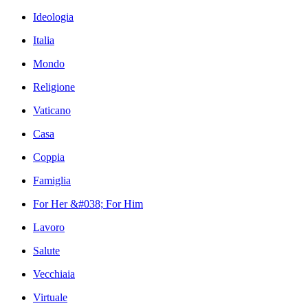
Ideologia
Italia
Mondo
Religione
Vaticano
Casa
Coppia
Famiglia
For Her &#038; For Him
Lavoro
Salute
Vecchiaia
Virtuale