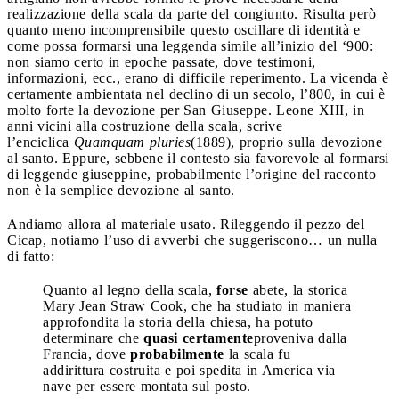
realizzazione della scala da parte del congiunto. Risulta però
quanto meno incomprensibile questo oscillare di identità e
come possa formarsi una leggenda simile all’inizio del ‘900:
non siamo certo in epoche passate, dove testimoni,
informazioni, ecc., erano di difficile reperimento. La vicenda è
certamente ambientata nel declino di un secolo, l’800, in cui è
molto forte la devozione per San Giuseppe. Leone XIII, in
anni vicini alla costruzione della scala, scrive
l’enciclica
Quamquam pluries
(1889), proprio sulla devozione
al santo. Eppure, sebbene il contesto sia favorevole al formarsi
di leggende giuseppine, probabilmente l’origine del racconto
non è la semplice devozione al santo.
Andiamo allora al materiale usato. Rileggendo il pezzo del
Cicap, notiamo l’uso di avverbi che suggeriscono… un nulla
di fatto:
Quanto al legno della scala,
forse
abete, la storica
Mary Jean Straw Cook, che ha studiato in maniera
approfondita la storia della chiesa, ha potuto
determinare che
quasi certamente
proveniva dalla
Francia, dove
probabilmente
la scala fu
addirittura costruita e poi spedita in America via
nave per essere montata sul posto.