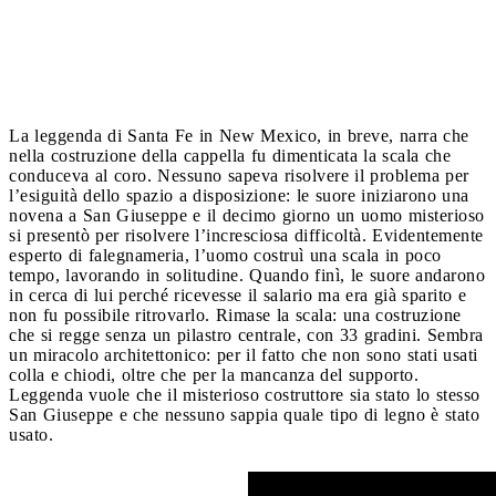
La leggenda di Santa Fe in New Mexico, in breve, narra che
nella costruzione della cappella fu dimenticata la scala che
conduceva al coro. Nessuno sapeva risolvere il problema per
l’esiguità dello spazio a disposizione: le suore iniziarono una
novena a San Giuseppe e il decimo giorno un uomo misterioso
si presentò per risolvere l’incresciosa difficoltà. Evidentemente
esperto di falegnameria, l’uomo costruì una scala in poco
tempo, lavorando in solitudine. Quando finì, le suore andarono
in cerca di lui perché ricevesse il salario ma era già sparito e
non fu possibile ritrovarlo. Rimase la scala: una costruzione
che si regge senza un pilastro centrale, con 33 gradini. Sembra
un miracolo architettonico: per il fatto che non sono stati usati
colla e chiodi, oltre che per la mancanza del supporto.
Leggenda vuole che il misterioso costruttore sia stato lo stesso
San Giuseppe e che nessuno sappia quale tipo di legno è stato
usato.