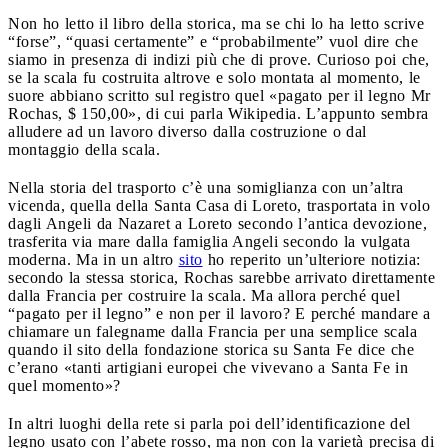
Non ho letto il libro della storica, ma se chi lo ha letto scrive
“forse”, “quasi certamente” e “probabilmente” vuol dire che
siamo in presenza di indizi più che di prove. Curioso poi che,
se la scala fu costruita altrove e solo montata al momento, le
suore abbiano scritto sul registro quel «pagato per il legno Mr
Rochas, $ 150,00», di cui parla Wikipedia. L’appunto sembra
alludere ad un lavoro diverso dalla costruzione o dal
montaggio della scala.
Nella storia del trasporto c’è una somiglianza con un’altra
vicenda, quella della Santa Casa di Loreto, trasportata in volo
dagli Angeli da Nazaret a Loreto secondo l’antica devozione,
trasferita via mare dalla famiglia Angeli secondo la vulgata
moderna. Ma in un altro
sito
ho reperito un’ulteriore notizia:
secondo la stessa storica, Rochas sarebbe arrivato direttamente
dalla Francia per costruire la scala. Ma allora perché quel
“pagato per il legno” e non per il lavoro? E perché mandare a
chiamare un falegname dalla Francia per una semplice scala
quando il sito della fondazione storica su Santa Fe dice che
c’erano «tanti artigiani europei che vivevano a Santa Fe in
quel momento»?
In altri luoghi della rete si parla poi dell’identificazione del
legno usato con l’abete rosso, ma non con la varietà precisa di