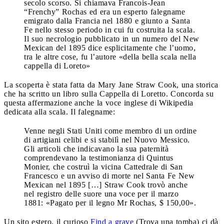
secolo scorso. Si chiamava Francois-Jean
“Frenchy” Rochas ed era un esperto falegname
emigrato dalla Francia nel 1880 e giunto a Santa
Fe nello stesso periodo in cui fu costruita la scala.
Il suo necrologio pubblicato in un numero del New
Mexican del 1895 dice esplicitamente che l’uomo,
tra le altre cose, fu l’autore «della bella scala nella
cappella di Loreto»
La scoperta è stata fatta da Mary Jane Straw Cook, una storica
che ha scritto un libro sulla Cappella di Loretto. Concorda su
questa affermazione anche la voce inglese di Wikipedia
dedicata alla scala. Il falegname:
Venne negli Stati Uniti come membro di un ordine
di artigiani celibi e si stabilì nel Nuovo Messico.
Gli articoli che indicavano la sua paternità
comprendevano la testimonianza di Quintus
Monier, che costruì la vicina Cattedrale di San
Francesco e un avviso di morte nel Santa Fe New
Mexican nel 1895 […] Straw Cook trovò anche
nel registro delle suore una voce per il marzo
1881: «Pagato per il legno Mr Rochas, $ 150,00».
Un sito estero, il curioso
Find a grave
(Trova una tomba) ci dà