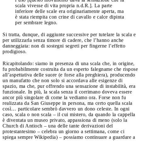
scala vivesse di vita propria n.d.R.]. La parte
inferiore delle scale era originariamente aperta, ma
è stata riempita con crine di cavallo e calce dipinta
per sembrare legno.
Si tratta, dunque, di aggiunte successive per tutelare la scala e
per utilizzarla senza timore di cadere, che l’hanno anche
danneggiata: non di sostegni segreti per fingerne l’effetto
prodigioso.
Ricapitolando: siamo in presenza di una scala che, in origine,
fu probabilmente costruita da un esperto falegname che rispose
all’aspettativa delle suore (e forse alla preghiera), producendo
un manufatto che non solo si accordava alle esigenze di
spazio, ma che, pur offrendo una sensazione di instabilità, era
funzionale. In più, la scala senza il corrimano doveva essere
ancor più singolare di come la vediamo ora. Forse non fu
realizzata da San Giuseppe in persona, ma certo quella scala
così… particolare sembrò davvero un dono celeste. In ogni
caso, scala o non scala – il cui mistero, da quando la cappella
è diventata un museo privato, appassiona di meno (solo la
Church di Antioch – una delle tante derivazioni del
protestantesimo – celebra un giorno a settimana, come ci
spiega sempre Wikipedia) – possiamo continuare a guardare a