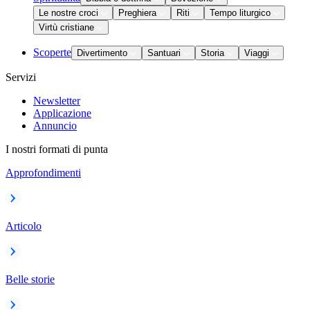
Le nostre croci
Preghiera
Riti
Tempo liturgico
Virtù cristiane
Scoperte
Divertimento
Santuari
Storia
Viaggi
Servizi
Newsletter
Applicazione
Annuncio
I nostri formati di punta
Approfondimenti
Articolo
Belle storie