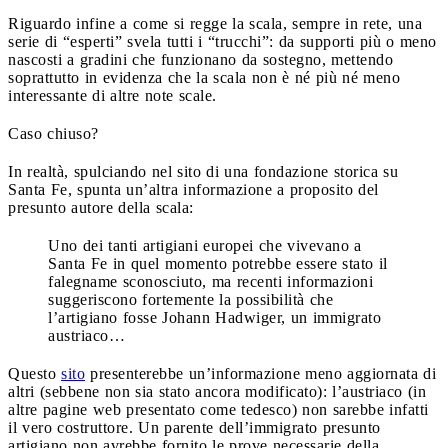
Riguardo infine a come si regge la scala, sempre in rete, una
serie di “esperti” svela tutti i “trucchi”: da supporti più o meno
nascosti a gradini che funzionano da sostegno, mettendo
soprattutto in evidenza che la scala non è né più né meno
interessante di altre note scale.
Caso chiuso?
In realtà, spulciando nel sito di una fondazione storica su
Santa Fe, spunta un’altra informazione a proposito del
presunto autore della scala:
Uno dei tanti artigiani europei che vivevano a
Santa Fe in quel momento potrebbe essere stato il
falegname sconosciuto, ma recenti informazioni
suggeriscono fortemente la possibilità che
l’artigiano fosse Johann Hadwiger, un immigrato
austriaco…
Questo
sito
presenterebbe un’informazione meno aggiornata di
altri (sebbene non sia stato ancora modificato): l’austriaco (in
altre pagine web presentato come tedesco) non sarebbe infatti
il vero costruttore. Un parente dell’immigrato presunto
artigiano non avrebbe fornito le prove necessarie della