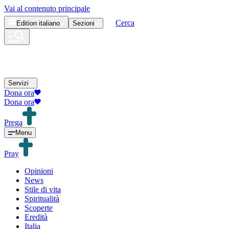
Vai al contenuto principale
Cerca
Edition
italiano
Sezioni
Servizi
Dona ora
Dona ora
Prega
Menu
Pray
Opinioni
News
Stile di vita
Spiritualità
Scoperte
Eredità
Italia