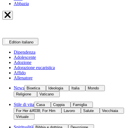
Abbazia
Edition
italiano
Dipendenza
Adolescente
Adozione
Adorazione eucaristica
Affido
Allenatore
News
Bioetica
Ideologia
Italia
Mondo
Religione
Vaticano
Stile di vita
Casa
Coppia
Famiglia
For Her &#038; For Him
Lavoro
Salute
Vecchiaia
Virtuale
Spiritualità
Bibbia e dottrina
Devozione