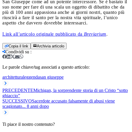
San Giuseppe come ad un potente intercessore. Se è bastato il
suo nome per fare di una scala un oggetto di dibattito che da
più di 100 anni appassiona anche ai giorni nostri, quanto più
riuscirà a fare il santo per la nostra vita spirituale, l’unico
aspetto che davvero dovrebbe interessarci.
Link all’articolo originale pubblicato da
Breviarium
.
Copia il link
Archivia articolo
Condividi su
:
Le parole chiave/tag associati a questo articolo:
architettura
leggenda
san giuseppe
PRECEDENTE
Michigan, la sorprendente storia di un Cristo “sotto
ghiaccio”
SUCCESSIVO
Sacerdote accusato falsamente di abusi viene
scagionato... 8 anni dopo
Ti piace il nostro contenuto?