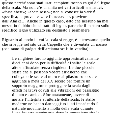
questo perché sono stati usati campioni troppo esigui del legno
della scala. Ma non c’è unamità nei vari articoli telematici:
«forse abete»; «abete rosso»; non si conosce la varietà
specifica; la provenienza è francese: no, proviene
dall’Alaska… Anche in questo caso, dato che nessuno ha mai
messo in dubbio che si tratti di legno, pare che il mistero sullo
specifico legno utilizzato sia destinato a permanere.
Riguardo al modo in cui la scala si regge, è interessante quello
che si legge nel sito della Cappella che è diventata un museo
(con tanto di gadget dell’arcinota scala in vendita):
Le ringhiere furono aggiunte approssimativamente
dieci anni dopo per la difficoltà di salire le scale
alte e affusolate senza ringhiera. Le due piccole
staffe che si possono vedere all’esterno che
collegano le scale al muro e al pilastro sono state
aggiunte a metà del XX secolo per fornire un
supporto maggiore e proteggere la scala dagli
effetti negativi dovuti alle vibrazioni del passaggio
di auto e camion. Sfortunatamente, invece di
aiutare l’integrità strutturale della scala, le staffe
moderne ne hanno danneggiato i lati impedendo il
naturale movimento a molla della scala durante
l’uso [questo movimento dava la sensazione che la