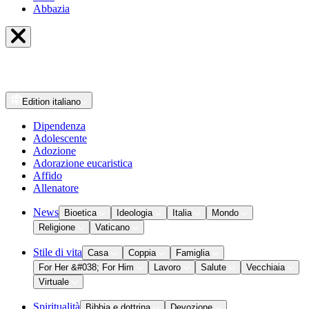
Abbazia
Edition
italiano
Dipendenza
Adolescente
Adozione
Adorazione eucaristica
Affido
Allenatore
News
Bioetica
Ideologia
Italia
Mondo
Religione
Vaticano
Stile di vita
Casa
Coppia
Famiglia
For Her &#038; For Him
Lavoro
Salute
Vecchiaia
Virtuale
Spiritualità
Bibbia e dottrina
Devozione