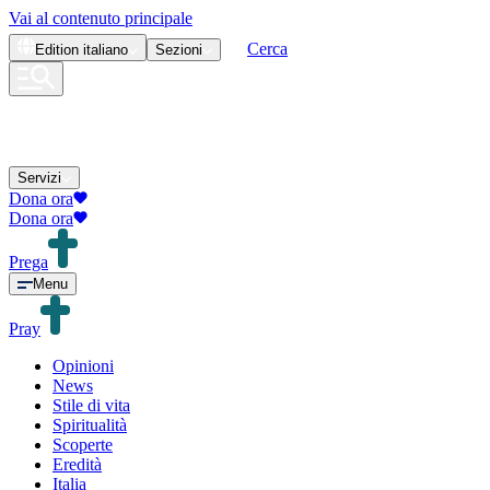
Vai al contenuto principale
Cerca
Edition
italiano
Sezioni
Servizi
Dona ora
Dona ora
Prega
Menu
Pray
Opinioni
News
Stile di vita
Spiritualità
Scoperte
Eredità
Italia