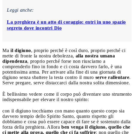
Leggi anche:
La preghiera è un atto di coraggio: entri in uno spazio
segreto dove incontri Dio
Ma
il digiuno
, proprio perché è così duro, proprio perché ci
mette di fronte la nostra debolezza,
alla nostra umana
dipendenza
, proprio perché forse non riusciamo a
comprenderlo fino in fondo e ci costa davvero farlo, è una
potentissima arma. Per arrivare alla fine di una giornata di
digiuno senza sbattere la testa contro il muro
serve rallentare
.
Serve pregare, serve distaccarci dalla nostra solita dimensione.
È bellissimo vedere come il corpo può diventare uno strumento
indispensabile per elevare il nostro spirito:
con il digiuno tocchiamo con mano quanto questo corpo sia
davvero tempio dello Spirito Santo, quanto rispetto gli
dobbiamo e cosa può essere capace di fare se è sostenuto dalla
forza della preghiera. Allora
ben venga il digiuno, quello che
ci mette alla prova, quello che ci fa soffrire
: non quello che