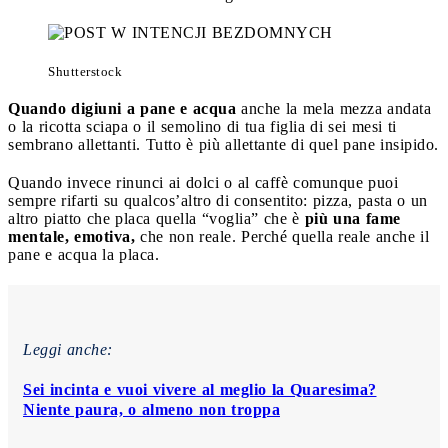
Shutterstock
Quando digiuni a pane e acqua
anche la mela mezza andata
o la ricotta sciapa o il semolino di tua figlia di sei mesi ti
sembrano allettanti. Tutto è più allettante di quel pane insipido.
Quando invece rinunci ai dolci o al caffè comunque puoi
sempre rifarti su qualcos’altro di consentito: pizza, pasta o un
altro piatto che placa quella “voglia” che è
più una fame
mentale, emotiva,
che non reale. Perché quella reale anche il
pane e acqua la placa.
Leggi anche:
Sei incinta e vuoi vivere al meglio la Quaresima?
Niente paura, o almeno non troppa