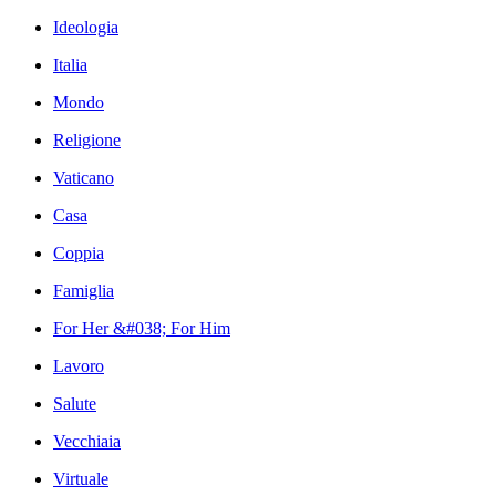
Ideologia
Italia
Mondo
Religione
Vaticano
Casa
Coppia
Famiglia
For Her &#038; For Him
Lavoro
Salute
Vecchiaia
Virtuale