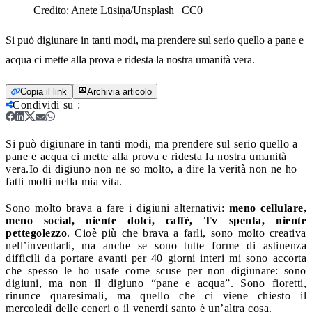
Credito:
Anete Lūsiņa/Unsplash | CC0
Si può digiunare in tanti modi, ma prendere sul serio quello a pane e
acqua ci mette alla prova e ridesta la nostra umanità vera.
Copia il link
Archivia articolo
Condividi su
:
Si può digiunare in tanti modi, ma prendere sul serio quello a
pane e acqua ci mette alla prova e ridesta la nostra umanità
vera.
Io di digiuno non ne so molto, a dire la verità non ne ho
fatti molti nella mia vita.
Sono molto brava a fare i digiuni alternativi:
meno cellulare,
meno social, niente dolci, caffè, Tv spenta, niente
pettegolezzo
. Cioè più che brava a farli, sono molto creativa
nell’inventarli, ma anche se sono tutte forme di astinenza
difficili da portare avanti per 40 giorni interi mi sono accorta
che spesso le ho usate come scuse per non digiunare: sono
digiuni, ma non il digiuno “pane e acqua”. Sono fioretti,
rinunce quaresimali, ma quello che ci viene chiesto il
mercoledì delle ceneri o il venerdì santo è un’altra cosa.