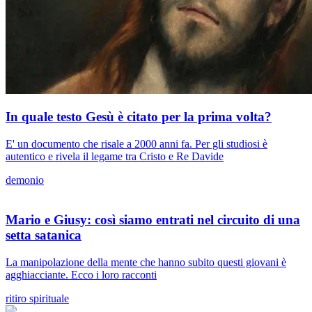
In quale testo Gesù è citato per la prima volta?
E' un documento che risale a 2000 anni fa. Per gli studiosi è
autentico e rivela il legame tra Cristo e Re Davide
demonio
Mario e Giusy: così siamo entrati nel circuito di una
setta satanica
La manipolazione della mente che hanno subito questi giovani è
agghiacciante. Ecco i loro racconti
ritiro spirituale