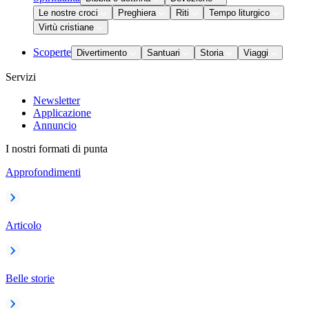
Le nostre croci
Preghiera
Riti
Tempo liturgico
Virtù cristiane
Scoperte
Divertimento
Santuari
Storia
Viaggi
Servizi
Newsletter
Applicazione
Annuncio
I nostri formati di punta
Approfondimenti
Articolo
Belle storie