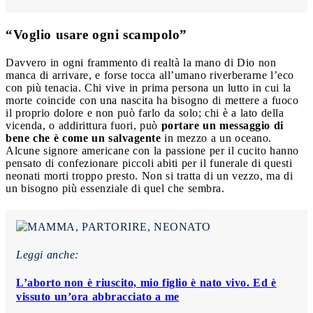
“Voglio usare ogni scampolo”
Davvero in ogni frammento di realtà la mano di Dio non
manca di arrivare, e forse tocca all’umano riverberarne l’eco
con più tenacia. Chi vive in prima persona un lutto in cui la
morte coincide con una nascita ha bisogno di mettere a fuoco
il proprio dolore e non può farlo da solo; chi è a lato della
vicenda, o addirittura fuori, può
portare un messaggio di
bene che è come un salvagente
in mezzo a un oceano.
Alcune signore americane con la passione per il cucito hanno
pensato di confezionare piccoli abiti per il funerale di questi
neonati morti troppo presto. Non si tratta di un vezzo, ma di
un bisogno più essenziale di quel che sembra.
Leggi anche:
L’aborto non è riuscito, mio figlio è nato vivo. Ed è
vissuto un’ora abbracciato a me