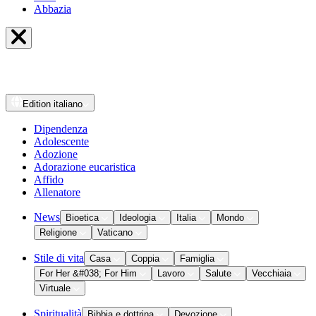
Abbazia
Edition
italiano
Dipendenza
Adolescente
Adozione
Adorazione eucaristica
Affido
Allenatore
News
Bioetica
Ideologia
Italia
Mondo
Religione
Vaticano
Stile di vita
Casa
Coppia
Famiglia
For Her &#038; For Him
Lavoro
Salute
Vecchiaia
Virtuale
Spiritualità
Bibbia e dottrina
Devozione