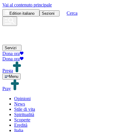
Vai al contenuto principale
Cerca
Edition
italiano
Sezioni
Servizi
Dona ora
Dona ora
Prega
Menu
Pray
Opinioni
News
Stile di vita
Spiritualità
Scoperte
Eredità
Italia