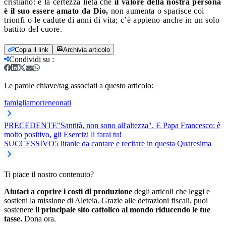
cristiano: è la certezza lieta che
il valore della nostra persona
è il suo essere amato da Dio,
non aumenta o sparisce coi
trionfi o le cadute di anni di vita; c’è appieno anche in un solo
battito del cuore.
Copia il link
Archivia articolo
Condividi su
:
Le parole chiave/tag associati a questo articolo:
famiglia
morte
neonati
PRECEDENTE
"Santità, non sono all'altezza". E Papa Francesco: è
molto positivo, gli Esercizi li farai tu!
SUCCESSIVO
5 litanie da cantare e recitare in questa Quaresima
Ti piace il nostro contenuto?
Aiutaci a coprire i costi di produzione
degli articoli che leggi e
sostieni la missione di Aleteia. Grazie alle detrazioni fiscali, puoi
sostenere
il principale sito cattolico al mondo riducendo le tue
tasse.
Dona ora.