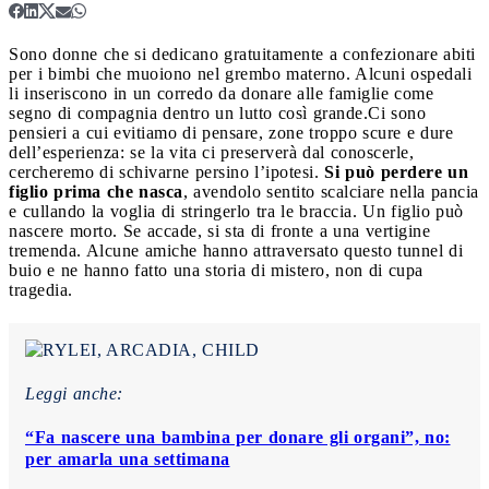
Sono donne che si dedicano gratuitamente a confezionare abiti
per i bimbi che muoiono nel grembo materno. Alcuni ospedali
li inseriscono in un corredo da donare alle famiglie come
segno di compagnia dentro un lutto così grande.
Ci sono
pensieri a cui evitiamo di pensare, zone troppo scure e dure
dell’esperienza: se la vita ci preserverà dal conoscerle,
cercheremo di schivarne persino l’ipotesi.
Si può perdere un
figlio prima che nasca
, avendolo sentito scalciare nella pancia
e cullando la voglia di stringerlo tra le braccia. Un figlio può
nascere morto. Se accade, si sta di fronte a una vertigine
tremenda. Alcune amiche hanno attraversato questo tunnel di
buio e ne hanno fatto una storia di mistero, non di cupa
tragedia.
Leggi anche:
“Fa nascere una bambina per donare gli organi”, no:
per amarla una settimana