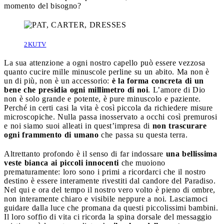
momento del bisogno?
2KUTV
La sua attenzione a ogni nostro capello può essere vezzosa
quanto cucire mille minuscole perline su un abito. Ma non è
un di più, non è un accessorio:
è la forma concreta di un
bene che presidia ogni millimetro di noi
. L’amore di Dio
non è solo grande e potente, è pure minuscolo e paziente.
Perché in certi casi la vita è così piccola da richiedere misure
microscopiche. Nulla passa inosservato a occhi così premurosi
e noi siamo suoi alleati in quest’impresa di
non trascurare
ogni frammento di umano
che passa su questa terra.
Altrettanto profondo è il senso di far indossare
una bellissima
veste bianca ai piccoli innocenti
che muoiono
prematuramente: loro sono i primi a ricordarci che il nostro
destino è essere interamente rivestiti dal candore del Paradiso.
Nel qui e ora del tempo il nostro vero volto è pieno di ombre,
non interamente chiaro e visibile neppure a noi. Lasciamoci
guidare dalla luce che promana da questi piccolissimi bambini.
Il loro soffio di vita ci ricorda la spina dorsale del messaggio