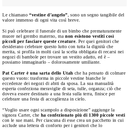
Le chiamano
“vestine d’angelo”
, sono un segno tangibile del
valore immenso di ogni vita così breve.
Si può celebrare il funerale di un bimbo che prematuramente
muore nel grembo materno, ma
non esistono vestiti così
piccoli per fasciare queste creature
. Per quei genitori che
desiderano celebrare questo lutto con tutta la dignità che
merita, si profila in molti casi la scelta obbligata di recarsi nei
negozi di bambole per trovare un vestito adatto, ed è –
possiamo immaginarlo – dolorosamente umiliante.
Pat Carter è una sarta dello Utah
che ha pensato di colmare
questo vuoto: trasforma in piccole vestine bianche le
eccedenze dei negozi di abiti da sposa. La sua manualità
esperta confeziona meraviglie di seta, tulle, organza; ciò che
doveva essere destinato a una festa sulla terra, finisce per
celebrare una festa di accoglienza in cielo.
“Voglio usare ogni scampolo a disposizione” aggiunge la
signora Carter, che
ha confezionato più di 1300 piccole vesti
con le sue mani. Per ciascuna di esse crea un pacchetto in cui
acclude una lettera di conforto per i genitori che lo