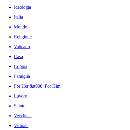
Ideologia
Italia
Mondo
Religione
Vaticano
Casa
Coppia
Famiglia
For Her &#038; For Him
Lavoro
Salute
Vecchiaia
Virtuale