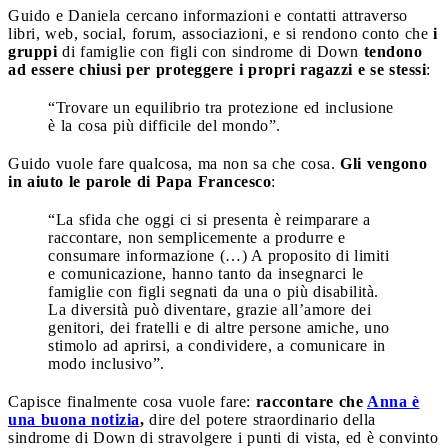
Guido e Daniela cercano informazioni e contatti attraverso
libri, web, social, forum, associazioni, e si rendono conto che
i
gruppi
di famiglie con figli con sindrome di Down
tendono
ad essere chiusi per proteggere i propri ragazzi e se stessi
:
“Trovare un equilibrio tra protezione ed inclusione
è la cosa più difficile del mondo”.
Guido vuole fare qualcosa, ma non sa che cosa.
Gli vengono
in aiuto le parole di Papa Francesco
:
“La sfida che oggi ci si presenta è reimparare a
raccontare, non semplicemente a produrre e
consumare informazione (…) A proposito di limiti
e comunicazione, hanno tanto da insegnarci le
famiglie con figli segnati da una o più disabilità.
La diversità può diventare, grazie all’amore dei
genitori, dei fratelli e di altre persone amiche, uno
stimolo ad aprirsi, a condividere, a comunicare in
modo inclusivo”.
Capisce finalmente cosa vuole fare:
raccontare che
Anna è
una buona notizia
,
dire del potere straordinario della
sindrome di Down di stravolgere i punti di vista, ed è convinto