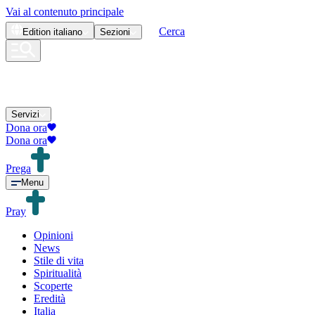
Vai al contenuto principale
Cerca
Edition
italiano
Sezioni
Servizi
Dona ora
Dona ora
Prega
Menu
Pray
Opinioni
News
Stile di vita
Spiritualità
Scoperte
Eredità
Italia