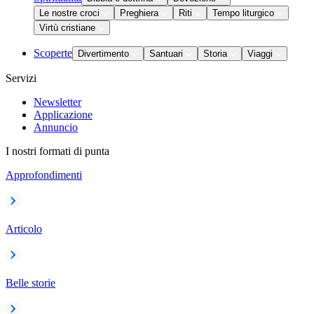
Le nostre croci
Preghiera
Riti
Tempo liturgico
Virtù cristiane
Scoperte
Divertimento
Santuari
Storia
Viaggi
Servizi
Newsletter
Applicazione
Annuncio
I nostri formati di punta
Approfondimenti
Articolo
Belle storie