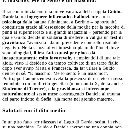
È
maschio! Me lo sento è un maschio!
Il racconto inizia con una breve vacanza della coppia
Guido-
Daniela
, un
ingegnere informatico balbuziente
e una
psicologa
dalla battuta fulminante, a Berlino – opportunità
conquistata grazie all’ossessione della moglie per la raccolta di
punti al supermercato e ai grandi magazzini – partendo per la
quale Guido decide in solitaria di mettere in valigia un
test di
gravidanza
“avanzato” da un precedente controllo risultato
negativo. Nella stanza al ventunesimo piano dell’hotel dove
sono alloggiati,
il test fatto quasi per gioco dà
inaspettatamente esito favorevole,
riempiendoli di una tale
gioia, visto il desiderio da tempo coltivato di un terzo figlio
dopo aver avuto Marta e Francesca, da far urlare a Guido
dentro di sé: “È maschio! Me lo sento è un maschio!”.
Purtroppo l’amniocentesi rivela la presenza di un feto di sesso
femminile con un difetto genetico (monosomia X, detta anche
Sindrome di Turner
), e
la gravidanza si interrompe
naturalmente al sesto mese
costringendo Daniela al trauma
del parto indotto di
Sofia
, già morta nel grembo materno.
Salutati con il dito medio
In un giro fatto per rilassarsi al Lago di Garda, seduti in riva
su una panchina, Guido e Daniela incrociano una coppia non