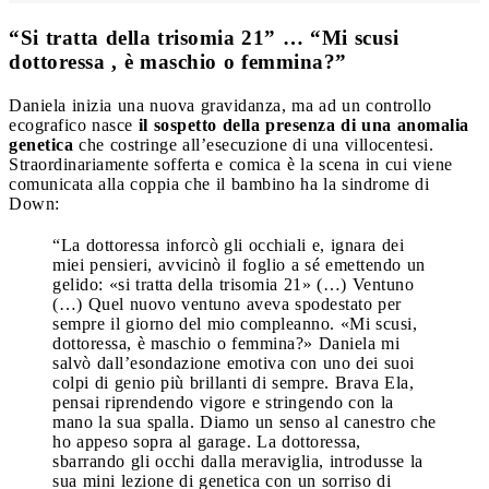
“Si tratta della trisomia 21” … “Mi scusi
dottoressa , è maschio o femmina?”
Daniela inizia una nuova gravidanza, ma ad un controllo
ecografico nasce
il sospetto della presenza di una anomalia
genetica
che costringe all’esecuzione di una villocentesi.
Straordinariamente sofferta e comica è la scena in cui viene
comunicata alla coppia che il bambino ha la sindrome di
Down:
“La dottoressa inforcò gli occhiali e, ignara dei
miei pensieri, avvicinò il foglio a sé emettendo un
gelido: «si tratta della trisomia 21» (…) Ventuno
(…) Quel nuovo ventuno aveva spodestato per
sempre il giorno del mio compleanno. «Mi scusi,
dottoressa, è maschio o femmina?» Daniela mi
salvò dall’esondazione emotiva con uno dei suoi
colpi di genio più brillanti di sempre. Brava Ela,
pensai riprendendo vigore e stringendo con la
mano la sua spalla. Diamo un senso al canestro che
ho appeso sopra al garage. La dottoressa,
sbarrando gli occhi dalla meraviglia, introdusse la
sua mini lezione di genetica con un sorriso di