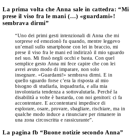
La prima volta che Anna sale in cattedra: “Mi
prese il viso fra le mani (…) «guardami»!
sembrava dirmi”
“Uno dei primi gesti intenzionali di Anna che mi
sorprese ed emozionò fu quando, mentre leggevo
un’email sullo smartphone con lei in braccio, mi
prese il viso fra le mani ed indirizzò il mio sguardo
nel suo. Mi fissò negli occhi e basta. Con quel
semplice gesto Anna mi fece capire che con lei
avrei avuto modo di imparare, non solo
insegnare. «Guardami!» sembrava dirmi. E in
quello sguardo forse c’era la risposta al mio
bisogno di studiarla, inquadrarla, e alla mia
involontaria tendenza a sottovalutarla. Perché la
disabilità a volte è bastarda, con noi genitori: ci fa
accontentare. E accontentarsi impedisce di
esplorare, osare, provare, sbagliare, rischiare, ma in
qualche modo induce a rinunciare per rimanere in
una zona circoscritta e rassicurante”.
La pagina fb “Buone notizie secondo Anna”