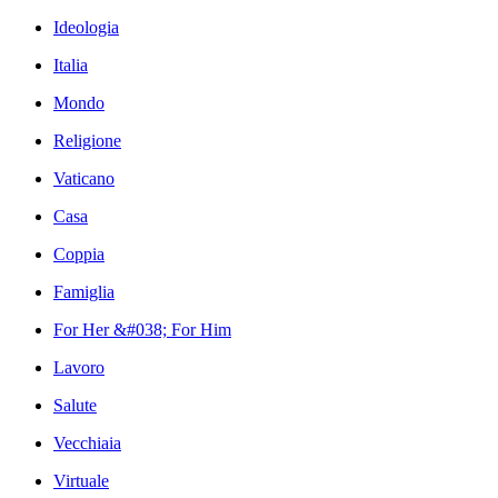
Ideologia
Italia
Mondo
Religione
Vaticano
Casa
Coppia
Famiglia
For Her &#038; For Him
Lavoro
Salute
Vecchiaia
Virtuale