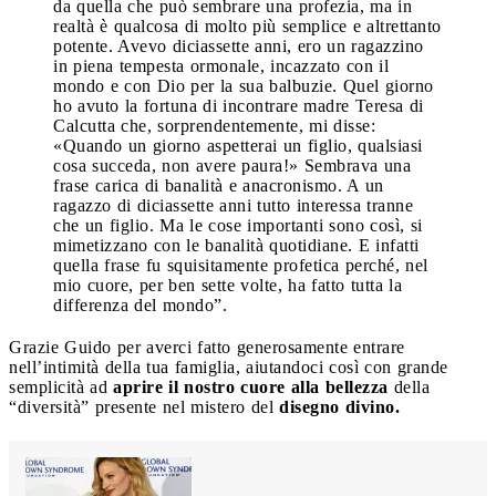
da quella che può sembrare una profezia, ma in
realtà è qualcosa di molto più semplice e altrettanto
potente. Avevo diciassette anni, ero un ragazzino
in piena tempesta ormonale, incazzato con il
mondo e con Dio per la sua balbuzie. Quel giorno
ho avuto la fortuna di incontrare madre Teresa di
Calcutta che, sorprendentemente, mi disse:
«Quando un giorno aspetterai un figlio, qualsiasi
cosa succeda, non avere paura!» Sembrava una
frase carica di banalità e anacronismo. A un
ragazzo di diciassette anni tutto interessa tranne
che un figlio. Ma le cose importanti sono così, si
mimetizzano con le banalità quotidiane. E infatti
quella frase fu squisitamente profetica perché, nel
mio cuore, per ben sette volte, ha fatto tutta la
differenza del mondo”.
Grazie Guido per averci fatto generosamente entrare
nell’intimità della tua famiglia, aiutandoci così con grande
semplicità ad
aprire il nostro cuore alla bellezza
della
“diversità” presente nel mistero del
disegno divino.