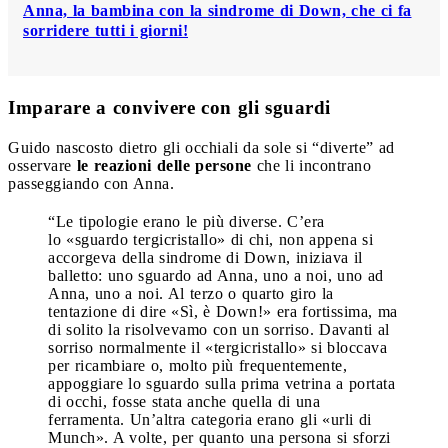
Anna, la bambina con la sindrome di Down, che ci fa
sorridere tutti i giorni!
Imparare a convivere con gli sguardi
Guido nascosto dietro gli occhiali da sole si “diverte” ad
osservare
le reazioni delle persone
che li incontrano
passeggiando con Anna.
“Le tipologie erano le più diverse. C’era
lo «sguardo tergicristallo» di chi, non appena si
accorgeva della sindrome di Down, iniziava il
balletto: uno sguardo ad Anna, uno a noi, uno ad
Anna, uno a noi. Al terzo o quarto giro la
tentazione di dire «Sì, è Down!» era fortissima, ma
di solito la risolvevamo con un sorriso. Davanti al
sorriso normalmente il «tergicristallo» si bloccava
per ricambiare o, molto più frequentemente,
appoggiare lo sguardo sulla prima vetrina a portata
di occhi, fosse stata anche quella di una
ferramenta. Un’altra categoria erano gli «urli di
Munch». A volte, per quanto una persona si sforzi