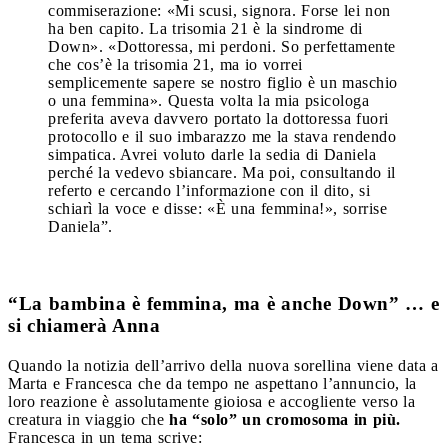
commiserazione: «Mi scusi, signora. Forse lei non
ha ben capito. La trisomia 21 è la sindrome di
Down». «Dottoressa, mi perdoni. So perfettamente
che cos’è la trisomia 21, ma io vorrei
semplicemente sapere se nostro figlio è un maschio
o una femmina». Questa volta la mia psicologa
preferita aveva davvero portato la dottoressa fuori
protocollo e il suo imbarazzo me la stava rendendo
simpatica. Avrei voluto darle la sedia di Daniela
perché la vedevo sbiancare. Ma poi, consultando il
referto e cercando l’informazione con il dito, si
schiarì la voce e disse: «È una femmina!», sorrise
Daniela”.
“La bambina è femmina, ma è anche Down” … e
si chiamerà Anna
Quando la notizia dell’arrivo della nuova sorellina viene data a
Marta e Francesca che da tempo ne aspettano l’annuncio, la
loro reazione è assolutamente gioiosa e accogliente verso la
creatura in viaggio che
ha “solo” un cromosoma in più.
Francesca in un tema scrive: