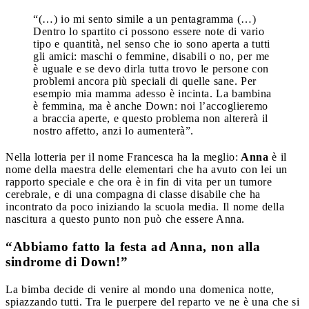
“(…) io mi sento simile a un pentagramma (…)
Dentro lo spartito ci possono essere note di vario
tipo e quantità, nel senso che io sono aperta a tutti
gli amici: maschi o femmine, disabili o no, per me
è uguale e se devo dirla tutta trovo le persone con
problemi ancora più speciali di quelle sane. Per
esempio mia mamma adesso è incinta. La bambina
è femmina, ma è anche Down: noi l’accoglieremo
a braccia aperte, e questo problema non altererà il
nostro affetto, anzi lo aumenterà”.
Nella lotteria per il nome Francesca ha la meglio:
Anna
è il
nome della maestra delle elementari che ha avuto con lei un
rapporto speciale e che ora è in fin di vita per un tumore
cerebrale, e di una compagna di classe disabile che ha
incontrato da poco iniziando la scuola media. Il nome della
nascitura a questo punto non può che essere Anna.
“Abbiamo fatto la festa ad Anna, non alla
sindrome di Down!”
La bimba decide di venire al mondo una domenica notte,
spiazzando tutti. Tra le puerpere del reparto ve ne è una che si