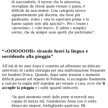
di nasconderlo, il terrore che la attraversa,
risvegliato da chissà quale vissuto o paura, è
difficile da nascondere. Una categoria invece
apparentemente più discreta, ma forse più
giudicante, erano i «ma lo sapevano prima o lo
hanno saputo solo alla nascita?». Poi c’erano i
«poverina», i «che bravi». E infine i semplici
sorrisi, che da sempre sono quelli che preferiamo”.
“«OOOOOOH» tirando fuori la lingua e
sorridendo alla pioggia”
All’età di tre anni Anna è costretta ad affrontare un delicato
intervento di cardio-chirurgia per una malformazione frequente
nei bambini Down. Quando, dopo tante tensioni e momenti
difficili passati nel reparto di Pediatria, si accingono finalmente
a varcare la soglia dell’ospedale per tornare a casa, ecco che
li
accoglie la pioggia
e i soliti sguardi indiscreti.
“In quel momento entrò dalle porte scorrevoli una
coppia di mezza età. Guardarono Anna con il solito
distaccato stupore, bisbigliando qualcosa. Mi