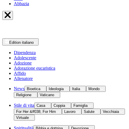
Abbazia
Edition
italiano
Dipendenza
Adolescente
Adozione
Adorazione eucaristica
Affido
Allenatore
News
Bioetica
Ideologia
Italia
Mondo
Religione
Vaticano
Stile di vita
Casa
Coppia
Famiglia
For Her &#038; For Him
Lavoro
Salute
Vecchiaia
Virtuale
Spiritualità
Bibbia e dottrina
Devozione