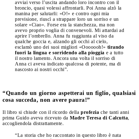
avviai verso l’uscita andando loro incontro con il
broncio, quasi volessi affrontarli. Poi Anna alzò la
manina per salutarli: «O!» e contro ogni mia
previsione, riuscì a strappare loro un sorriso e un
solare «Ciao». Forse era la stanchezza, ma non
avevo proprio voglia di convenevoli. Mi attardai ad
aprire l’ombrello. Anna fu raggiunta al viso da
qualche goccia e, alzando gli occhi al cielo,
esclamò uno dei suoi migliori «Ooooooh!»
tirando
fuori la lingua e sorridendo alla pioggia
e a tutto
il nostro lamento. Ancora una volta il sorriso di
Anna ci aveva indicato qualcosa di potente, ma di
nascosto ai nostri occhi”.
“Quando un giorno aspetterai un figlio, qualsiasi
cosa succeda, non avere paura!”
Il libro si chiude con il ricordo della
profezia
che tanti anni
prima Guido aveva ricevuto da
Madre Teresa di Calcutta
,
accogliendola distrattamente.
“La storia che ho raccontato in questo libro è nata