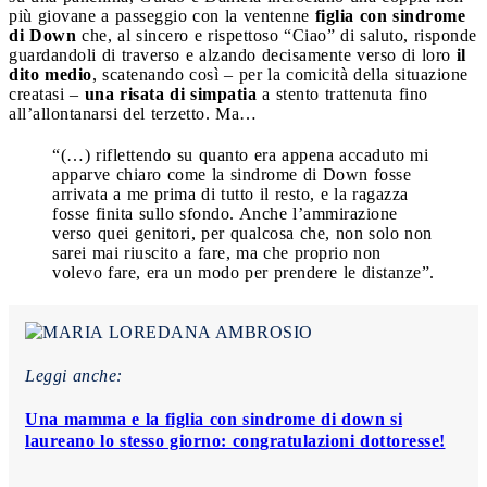
più giovane a passeggio con la ventenne
figlia con sindrome
di Down
che, al sincero e rispettoso “Ciao” di saluto, risponde
guardandoli di traverso e alzando decisamente verso di loro
il
dito medio
, scatenando così – per la comicità della situazione
creatasi –
una risata di simpatia
a stento trattenuta fino
all’allontanarsi del terzetto. Ma…
“(…) riflettendo su quanto era appena accaduto mi
apparve chiaro come la sindrome di Down fosse
arrivata a me prima di tutto il resto, e la ragazza
fosse finita sullo sfondo. Anche l’ammirazione
verso quei genitori, per qualcosa che, non solo non
sarei mai riuscito a fare, ma che proprio non
volevo fare, era un modo per prendere le distanze”.
Leggi anche:
Una mamma e la figlia con sindrome di down si
laureano lo stesso giorno: congratulazioni dottoresse!