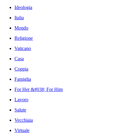
Ideologia
Italia
Mondo
Religione
Vaticano
Casa
Coppia
Famiglia
For Her &#038; For Him
Lavoro
Salute
Vecchiaia
Virtuale