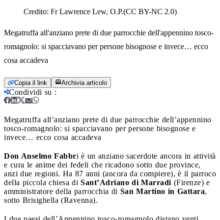
Credito:
Fr Lawrence Lew, O.P.(CC BY-NC 2.0)
Megatruffa all'anziano prete di due parrocchie dell'appennino tosco-
romagnolo: si spacciavano per persone bisognose e invece… ecco
cosa accadeva
Copia il link
Archivia articolo
Condividi su
:
Megatruffa all’anziano prete di due parrocchie dell’appennino
tosco-romagnolo: si spacciavano per persone bisognose e
invece… ecco cosa accadeva
Don Anselmo Fabbr
i è un anziano sacerdote ancora in attività
e cura le anime dei fedeli che ricadono sotto due province,
anzi due regioni. Ha 87 anni (ancora da compiere), è il parroco
della piccola chiesa di
Sant’Adriano di Marradi
(Firenze) e
amministratore della parrocchia di
San Martino in Gattara
,
sotto Brisighella (Ravenna).
I due paesi dell’Appennino tosco-romagnolo distano venti