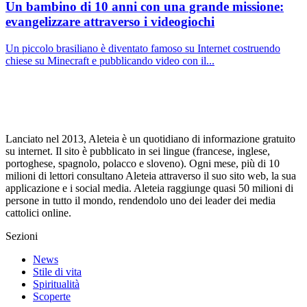
Un bambino di 10 anni con una grande missione:
evangelizzare attraverso i videogiochi
Un piccolo brasiliano è diventato famoso su Internet costruendo
chiese su Minecraft e pubblicando video con il...
Lanciato nel 2013, Aleteia è un quotidiano di informazione gratuito
su internet. Il sito è pubblicato in sei lingue (francese, inglese,
portoghese, spagnolo, polacco e sloveno). Ogni mese, più di 10
milioni di lettori consultano Aleteia attraverso il suo sito web, la sua
applicazione e i social media. Aleteia raggiunge quasi 50 milioni di
persone in tutto il mondo, rendendolo uno dei leader dei media
cattolici online.
Sezioni
News
Stile di vita
Spiritualità
Scoperte