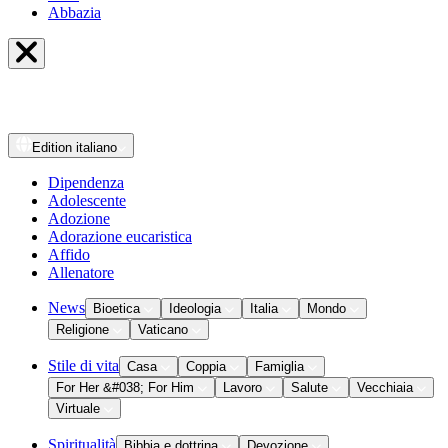
Abbazia
Edition
italiano
Dipendenza
Adolescente
Adozione
Adorazione eucaristica
Affido
Allenatore
News
Bioetica
Ideologia
Italia
Mondo
Religione
Vaticano
Stile di vita
Casa
Coppia
Famiglia
For Her &#038; For Him
Lavoro
Salute
Vecchiaia
Virtuale
Spiritualità
Bibbia e dottrina
Devozione