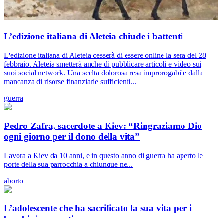
L’edizione italiana di Aleteia chiude i battenti
L'edizione italiana di Aleteia cesserà di essere online la sera del 28
febbraio. Aleteia smetterà anche di pubblicare articoli e video sui
suoi social network. Una scelta dolorosa resa improrogabile dalla
mancanza di risorse finanziarie sufficienti...
guerra
Pedro Zafra, sacerdote a Kiev: “Ringraziamo Dio
ogni giorno per il dono della vita”
Lavora a Kiev da 10 anni, e in questo anno di guerra ha aperto le
porte della sua parrocchia a chiunque ne...
aborto
L’adolescente che ha sacrificato la sua vita per i