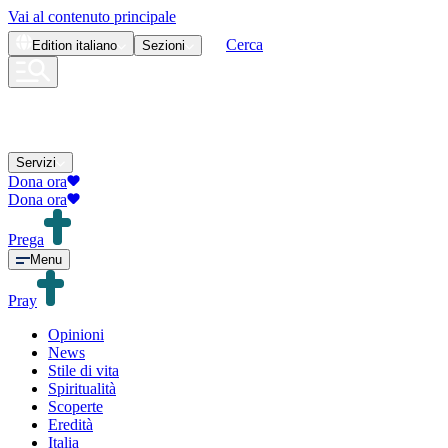
Vai al contenuto principale
Cerca
Edition
italiano
Sezioni
Servizi
Dona ora
Dona ora
Prega
Menu
Pray
Opinioni
News
Stile di vita
Spiritualità
Scoperte
Eredità
Italia