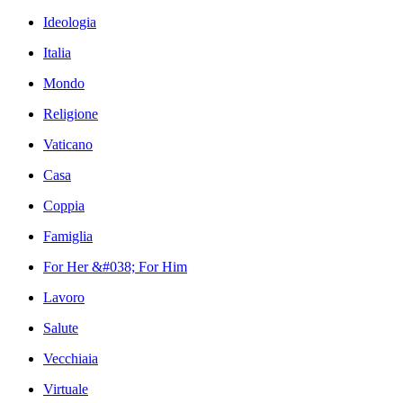
Ideologia
Italia
Mondo
Religione
Vaticano
Casa
Coppia
Famiglia
For Her &#038; For Him
Lavoro
Salute
Vecchiaia
Virtuale