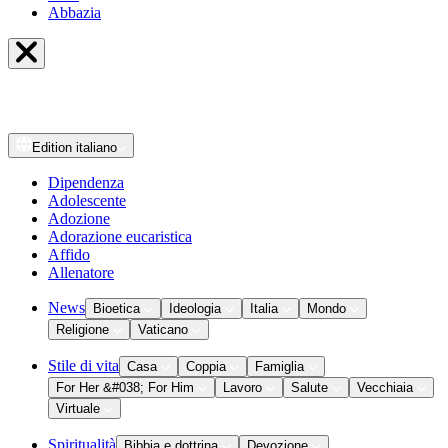
Abbazia
Edition
italiano
Dipendenza
Adolescente
Adozione
Adorazione eucaristica
Affido
Allenatore
News
Bioetica
Ideologia
Italia
Mondo
Religione
Vaticano
Stile di vita
Casa
Coppia
Famiglia
For Her &#038; For Him
Lavoro
Salute
Vecchiaia
Virtuale
Spiritualità
Bibbia e dottrina
Devozione