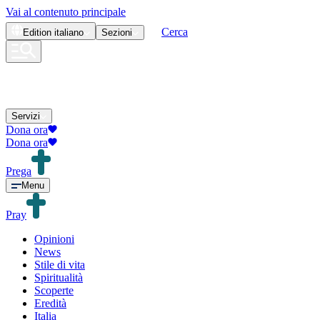
Vai al contenuto principale
Cerca
Edition
italiano
Sezioni
Servizi
Dona ora
Dona ora
Prega
Menu
Pray
Opinioni
News
Stile di vita
Spiritualità
Scoperte
Eredità
Italia