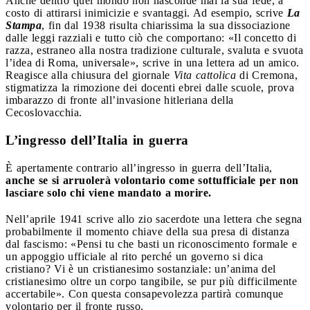
Anche dentro quel mondo non nasconde mai la sua fede, a
costo di attirarsi inimicizie e svantaggi. Ad esempio, scrive
La
Stampa
, fin dal 1938 risulta chiarissima la sua dissociazione
dalle leggi razziali e tutto ciò che comportano: «Il concetto di
razza, estraneo alla nostra tradizione culturale, svaluta e svuota
l’idea di Roma, universale», scrive in una lettera ad un amico.
Reagisce alla chiusura del giornale
Vita cattolica
di Cremona,
stigmatizza la rimozione dei docenti ebrei dalle scuole, prova
imbarazzo di fronte all’invasione hitleriana della
Cecoslovacchia.
L’ingresso dell’Italia in guerra
È apertamente contrario all’ingresso in guerra dell’Italia,
anche se si arruolerà volontario come sottufficiale per non
lasciare solo chi viene mandato a morire.
Nell’aprile 1941 scrive allo zio sacerdote una lettera che segna
probabilmente il momento chiave della sua presa di distanza
dal fascismo: «Pensi tu che basti un riconoscimento formale e
un appoggio ufficiale al rito perché un governo si dica
cristiano? Vi è un cristianesimo sostanziale: un’anima del
cristianesimo oltre un corpo tangibile, se pur più difficilmente
accertabile». Con questa consapevolezza partirà comunque
volontario per il fronte russo.