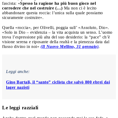
fascista: «
Spesso la ragione ha più buon gioco nel
corrodere che nel costruire (…)
Ma non ci è lecito
abbandonare questa roccia: l’unica sulla quale possiamo
sicuramente costruire».
Quella «roccia», per Olivelli, poggia sull’ «Assoluto, Dio».
«Solo in Dio – evidenzia – la vita acquista un senso. L’uomo
trova l’espressione più alta del suo desiderio: la “pace” ch’è
visione serena e riposante della realtà e la pienezza data dal
flusso divino in noi»
(Il Nuovo Mellino, 31 gennaio)
.
Leggi anche:
Gino Bartali, il “santo” ciclista che salvò 800 ebrei dai
lager nazisti
Le leggi razziali