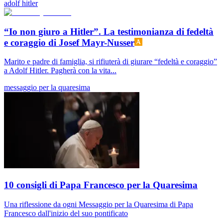
adolf hitler
“Io non giuro a Hitler”. La testimonianza di fedeltà
e coraggio di Josef Mayr-Nusser
Marito e padre di famiglia, si rifiuterà di giurare “fedeltà e coraggio”
a Adolf Hitler. Pagherà con la vita...
messaggio per la quaresima
10 consigli di Papa Francesco per la Quaresima
Una riflessione da ogni Messaggio per la Quaresima di Papa
Francesco dall'inizio del suo pontificato