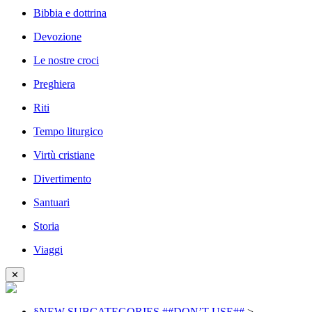
Bibbia e dottrina
Devozione
Le nostre croci
Preghiera
Riti
Tempo liturgico
Virtù cristiane
Divertimento
Santuari
Storia
Viaggi
✕
§NEW SUBCATEGORIES ##DON’T USE##
>