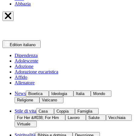
Abbazia
Edition
italiano
Dipendenza
Adolescente
Adozione
Adorazione eucaristica
Affido
Allenatore
News
Bioetica
Ideologia
Italia
Mondo
Religione
Vaticano
Stile di vita
Casa
Coppia
Famiglia
For Her &#038; For Him
Lavoro
Salute
Vecchiaia
Virtuale
Spiritualità
Bibbia e dottrina
Devozione