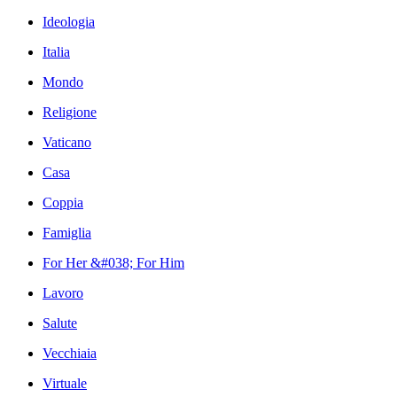
Ideologia
Italia
Mondo
Religione
Vaticano
Casa
Coppia
Famiglia
For Her &#038; For Him
Lavoro
Salute
Vecchiaia
Virtuale