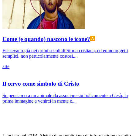
Come (e quando) nascono le icone?
Esistevano già nei primi secoli di Storia cristiana; ed erano oggetti
semplici, non particolarmente costosi,...
arte
Il cervo come simbolo di Cristo
Se pensiamo a un animale da associare simbolicamente a Gesù, la
prima immagine a venirci in mente è...
Lanciato nel 2013, Aleteia è un quotidiano di informazione gratuito