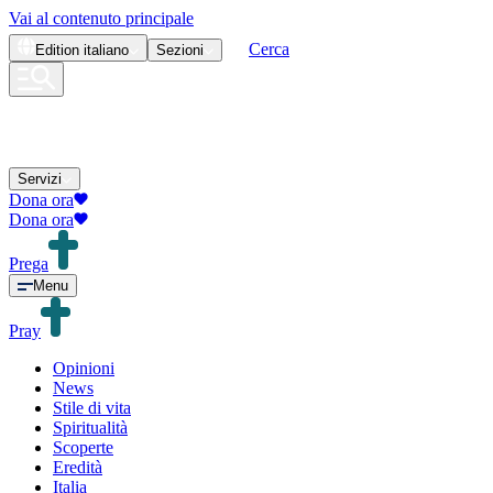
Vai al contenuto principale
Cerca
Edition
italiano
Sezioni
Servizi
Dona ora
Dona ora
Prega
Menu
Pray
Opinioni
News
Stile di vita
Spiritualità
Scoperte
Eredità
Italia