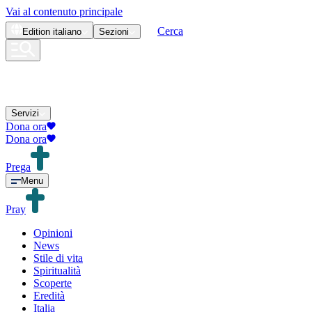
Vai al contenuto principale
Cerca
Edition
italiano
Sezioni
Servizi
Dona ora
Dona ora
Prega
Menu
Pray
Opinioni
News
Stile di vita
Spiritualità
Scoperte
Eredità
Italia