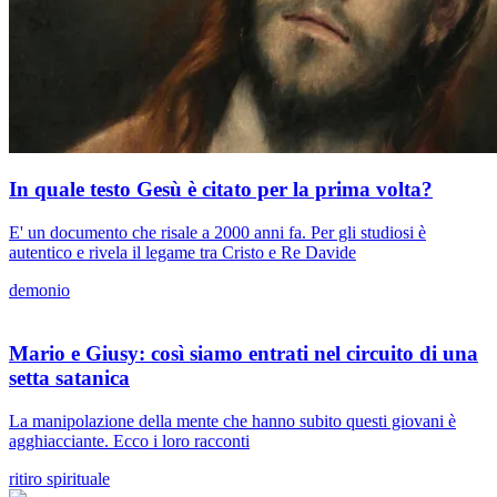
In quale testo Gesù è citato per la prima volta?
E' un documento che risale a 2000 anni fa. Per gli studiosi è
autentico e rivela il legame tra Cristo e Re Davide
demonio
Mario e Giusy: così siamo entrati nel circuito di una
setta satanica
La manipolazione della mente che hanno subito questi giovani è
agghiacciante. Ecco i loro racconti
ritiro spirituale