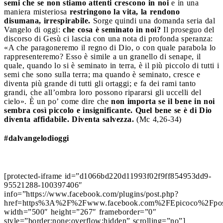
semi che se non stiamo attenti crescono in noi
e in una
maniera misteriosa
restringono la vita, la rendono
disumana, irrespirabile.
Sorge quindi una domanda seria dal
Vangelo di oggi:
che cosa è seminato in noi?
Il proseguo del
discorso di Gesù ci lascia con una nota di profonda speranza:
«A che paragoneremo il regno di Dio, o con quale parabola lo
rappresenteremo? Esso è simile a un granello di senape, il
quale, quando lo si è seminato in terra, è il più piccolo di tutti i
semi che sono sulla terra; ma quando è seminato, cresce e
diventa più grande di tutti gli ortaggi; e fa dei rami tanto
grandi, che all’ombra loro possono ripararsi gli uccelli del
cielo». È un po’ come dire che
non importa se il bene in noi
sembra così piccolo e insignificante. Quel bene se è di Dio
diventa affidabile. Diventa salvezza.
(Mc 4,26-34)
#dalvangelodioggi
[protected-iframe id=”d1066bd220d11993f02f9ff854953dd9-
95521288-100397406″
info=”https://www.facebook.com/plugins/post.php?
href=https%3A%2F%2Fwww.facebook.com%2FEpicoco%2Fpo
width=”500″ height=”267″ frameborder=”0″
style=”border:none;overflow:hidden” scrolling=”no”]