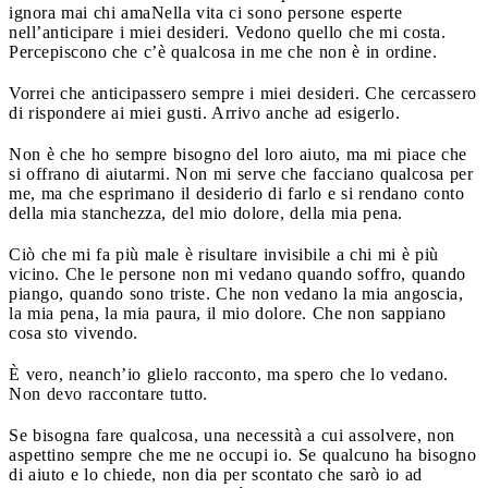
ignora mai chi ama
Nella vita ci sono persone esperte
nell’anticipare i miei desideri. Vedono quello che mi costa.
Percepiscono che c’è qualcosa in me che non è in ordine.
Vorrei che anticipassero sempre i miei desideri. Che cercassero
di rispondere ai miei gusti. Arrivo anche ad esigerlo.
Non è che ho sempre bisogno del loro aiuto, ma mi piace che
si offrano di aiutarmi. Non mi serve che facciano qualcosa per
me, ma che esprimano il desiderio di farlo e si rendano conto
della mia stanchezza, del mio dolore, della mia pena.
Ciò che mi fa più male è risultare invisibile a chi mi è più
vicino. Che le persone non mi vedano quando soffro, quando
piango, quando sono triste. Che non vedano la mia angoscia,
la mia pena, la mia paura, il mio dolore. Che non sappiano
cosa sto vivendo.
È vero, neanch’io glielo racconto, ma spero che lo vedano.
Non devo raccontare tutto.
Se bisogna fare qualcosa, una necessità a cui assolvere, non
aspettino sempre che me ne occupi io. Se qualcuno ha bisogno
di aiuto e lo chiede, non dia per scontato che sarò io ad