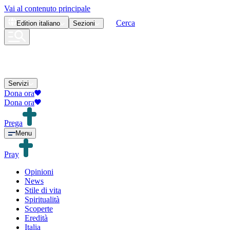
Vai al contenuto principale
Cerca
Edition
italiano
Sezioni
Servizi
Dona ora
Dona ora
Prega
Menu
Pray
Opinioni
News
Stile di vita
Spiritualità
Scoperte
Eredità
Italia