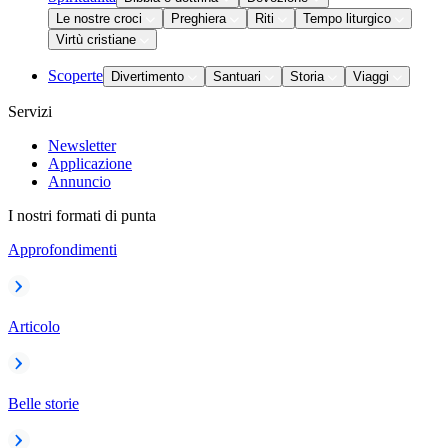
Le nostre croci
Preghiera
Riti
Tempo liturgico
Virtù cristiane
Scoperte
Divertimento
Santuari
Storia
Viaggi
Servizi
Newsletter
Applicazione
Annuncio
I nostri formati di punta
Approfondimenti
Articolo
Belle storie