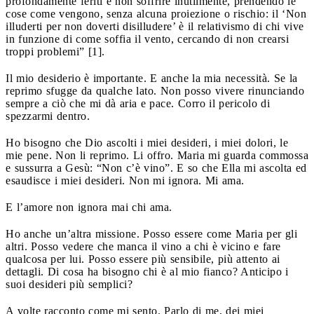
profondamente feriti e non soffrire inutilmente, prendendo le
cose come vengono, senza alcuna proiezione o rischio: il ‘Non
illuderti per non doverti disilludere’ è il relativismo di chi vive
in funzione di come soffia il vento, cercando di non crearsi
troppi problemi” [1].
Il mio desiderio è importante. E anche la mia necessità. Se la
reprimo sfugge da qualche lato. Non posso vivere rinunciando
sempre a ciò che mi dà aria e pace. Corro il pericolo di
spezzarmi dentro.
Ho bisogno che Dio ascolti i miei desideri, i miei dolori, le
mie pene. Non li reprimo. Li offro. Maria mi guarda commossa
e sussurra a Gesù: “Non c’è vino”. E so che Ella mi ascolta ed
esaudisce i miei desideri. Non mi ignora. Mi ama.
E l’amore non ignora mai chi ama.
Ho anche un’altra missione. Posso essere come Maria per gli
altri. Posso vedere che manca il vino a chi è vicino e fare
qualcosa per lui. Posso essere più sensibile, più attento ai
dettagli. Di cosa ha bisogno chi è al mio fianco? Anticipo i
suoi desideri più semplici?
A volte racconto come mi sento. Parlo di me, dei miei