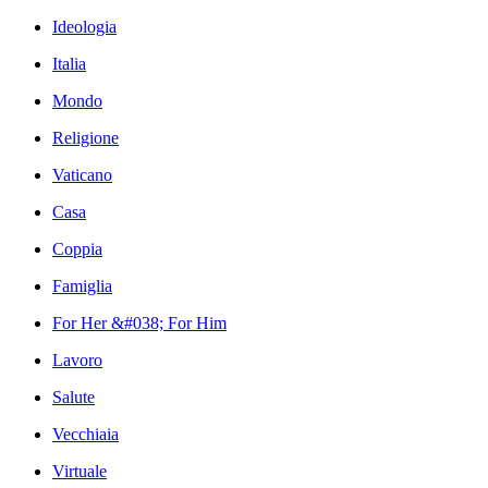
Ideologia
Italia
Mondo
Religione
Vaticano
Casa
Coppia
Famiglia
For Her &#038; For Him
Lavoro
Salute
Vecchiaia
Virtuale