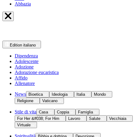
Abbazia
Edition
italiano
Dipendenza
Adolescente
Adozione
Adorazione eucaristica
Affido
Allenatore
News
Bioetica
Ideologia
Italia
Mondo
Religione
Vaticano
Stile di vita
Casa
Coppia
Famiglia
For Her &#038; For Him
Lavoro
Salute
Vecchiaia
Virtuale
Spiritualità
Bibbia e dottrina
Devozione