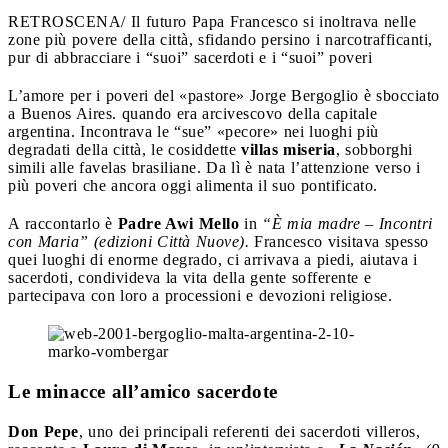
RETROSCENA/ Il futuro Papa Francesco si inoltrava nelle
zone più povere della città, sfidando persino i narcotrafficanti,
pur di abbracciare i “suoi” sacerdoti e i “suoi” poveri
L’amore per i poveri del «pastore» Jorge Bergoglio è sbocciato
a Buenos Aires. quando era arcivescovo della capitale
argentina. Incontrava le “sue” «pecore» nei luoghi più
degradati della città, le cosiddette
villas miseria
, sobborghi
simili alle favelas brasiliane. Da lì è nata l’attenzione verso i
più poveri che ancora oggi alimenta il suo pontificato.
A raccontarlo è
Padre Awi Mello
in
“È mia madre – Incontri
con Maria” (edizioni Città Nuove).
Francesco visitava spesso
quei luoghi di enorme degrado, ci arrivava a piedi, aiutava i
sacerdoti, condivideva la vita della gente sofferente e
partecipava con loro a processioni e devozioni religiose.
Le minacce all’amico sacerdote
Don Pepe
, uno dei principali referenti dei sacerdoti villeros,