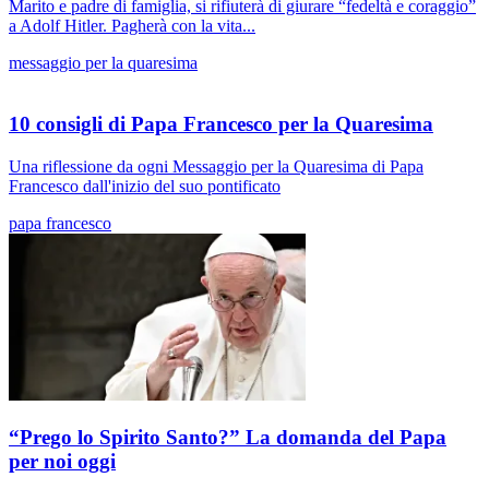
Marito e padre di famiglia, si rifiuterà di giurare “fedeltà e coraggio”
a Adolf Hitler. Pagherà con la vita...
messaggio per la quaresima
10 consigli di Papa Francesco per la Quaresima
Una riflessione da ogni Messaggio per la Quaresima di Papa
Francesco dall'inizio del suo pontificato
papa francesco
“Prego lo Spirito Santo?” La domanda del Papa
per noi oggi