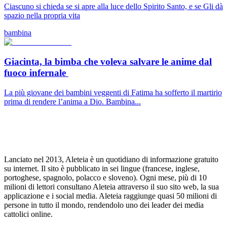
Ciascuno si chieda se si apre alla luce dello Spirito Santo, e se Gli dà
spazio nella propria vita
bambina
Giacinta, la bimba che voleva salvare le anime dal
fuoco infernale
La più giovane dei bambini veggenti di Fatima ha sofferto il martirio
prima di rendere l’anima a Dio. Bambina...
Lanciato nel 2013, Aleteia è un quotidiano di informazione gratuito
su internet. Il sito è pubblicato in sei lingue (francese, inglese,
portoghese, spagnolo, polacco e sloveno). Ogni mese, più di 10
milioni di lettori consultano Aleteia attraverso il suo sito web, la sua
applicazione e i social media. Aleteia raggiunge quasi 50 milioni di
persone in tutto il mondo, rendendolo uno dei leader dei media
cattolici online.