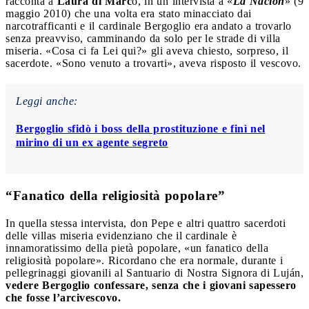
racconta a
Laura di Marc
o, in un’intervista a «
La Nación
» (9
maggio 2010) che una volta era stato minacciato dai
narcotrafficanti e il cardinale Bergoglio era andato a trovarlo
senza preavviso, camminando da solo per le strade di villa
miseria. «Cosa ci fa Lei qui?» gli aveva chiesto, sorpreso, il
sacerdote. «Sono venuto a trovarti», aveva risposto il vescovo.
Leggi anche:
Bergoglio sfidò i boss della prostituzione e finì nel
mirino di un ex agente segreto
“Fanatico della religiosità popolare”
In quella stessa intervista, don Pepe e altri quattro sacerdoti
delle villas miseria evidenziano che il cardinale è
innamoratissimo della pietà popolare, «un fanatico della
religiosità popolare». Ricordano che era normale, durante i
pellegrinaggi giovanili al Santuario di Nostra Signora di Luján,
vedere Bergoglio confessare, senza che i giovani sapessero
che fosse l’arcivescovo.