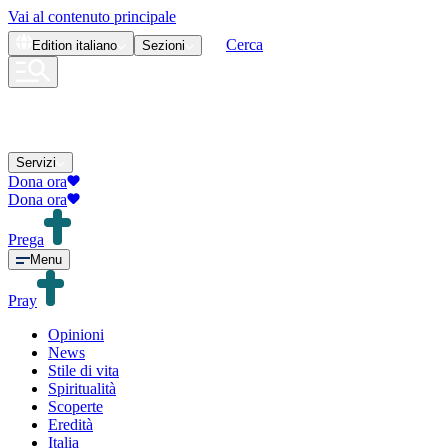
Vai al contenuto principale
Cerca
Edition
italiano
Sezioni
Servizi
Dona ora
Dona ora
Prega
Menu
Pray
Opinioni
News
Stile di vita
Spiritualità
Scoperte
Eredità
Italia