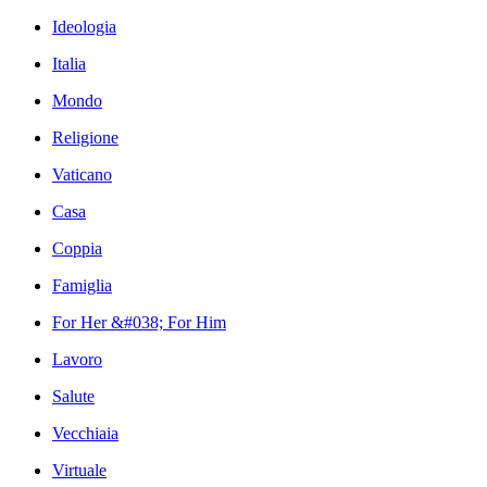
Ideologia
Italia
Mondo
Religione
Vaticano
Casa
Coppia
Famiglia
For Her &#038; For Him
Lavoro
Salute
Vecchiaia
Virtuale