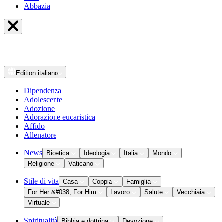
Abbazia
Edition
italiano
Dipendenza
Adolescente
Adozione
Adorazione eucaristica
Affido
Allenatore
News
Bioetica
Ideologia
Italia
Mondo
Religione
Vaticano
Stile di vita
Casa
Coppia
Famiglia
For Her &#038; For Him
Lavoro
Salute
Vecchiaia
Virtuale
Spiritualità
Bibbia e dottrina
Devozione