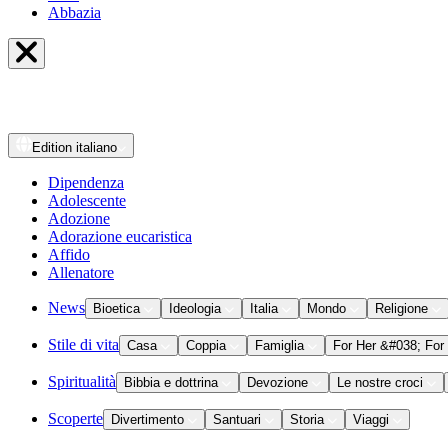
Abbazia
Edition
italiano
Dipendenza
Adolescente
Adozione
Adorazione eucaristica
Affido
Allenatore
News
Bioetica
Ideologia
Italia
Mondo
Religione
Stile di vita
Casa
Coppia
Famiglia
For Her &#038; For
Spiritualità
Bibbia e dottrina
Devozione
Le nostre croci
Scoperte
Divertimento
Santuari
Storia
Viaggi