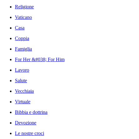
Religione
Vaticano
Casa
Coppia
Famiglia
For Her &#038; For Him
Lavoro
Salute
Vecchiaia
Virtuale
Bibbia e dottrina
Devozione
Le nostre croci