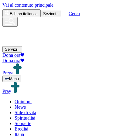
Vai al contenuto principale
Cerca
Edition
italiano
Sezioni
Servizi
Dona ora
Dona ora
Prega
Menu
Pray
Opinioni
News
Stile di vita
Spiritualità
Scoperte
Eredità
Italia