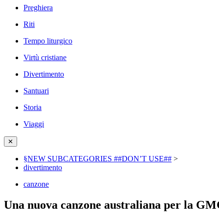
Preghiera
Riti
Tempo liturgico
Virtù cristiane
Divertimento
Santuari
Storia
Viaggi
✕
§NEW SUBCATEGORIES ##DON’T USE##
>
divertimento
canzone
Una nuova canzone australiana per la G