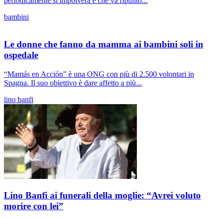
periodicamente si impolvera e che va ripulito...
bambini
Le donne che fanno da mamma ai bambini soli in
ospedale
“Mamás en Acción” è una ONG con più di 2.500 volontari in
Spagna. Il suo obiettivo è dare affetto a più...
lino banfi
Lino Banfi ai funerali della moglie: “Avrei voluto
morire con lei”