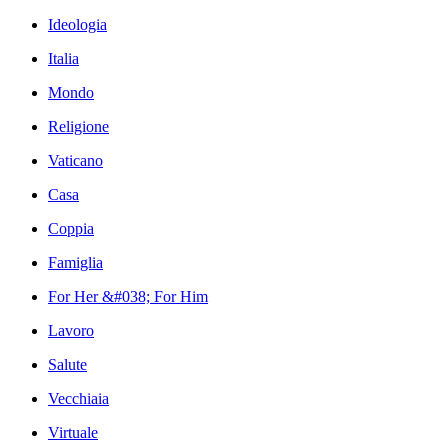
Ideologia
Italia
Mondo
Religione
Vaticano
Casa
Coppia
Famiglia
For Her &#038; For Him
Lavoro
Salute
Vecchiaia
Virtuale