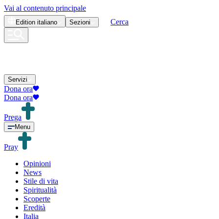
Vai al contenuto principale
Cerca
Edition
italiano
Sezioni
Servizi
Dona ora
Dona ora
Prega
Menu
Pray
Opinioni
News
Stile di vita
Spiritualità
Scoperte
Eredità
Italia