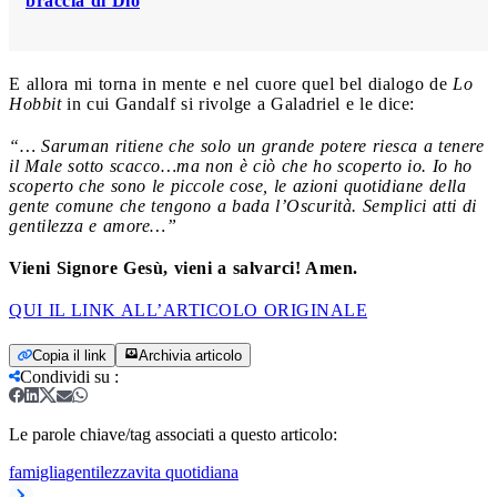
braccia di Dio
E allora mi torna in mente e nel cuore quel bel dialogo de
Lo
Hobbit
in cui Gandalf si rivolge a Galadriel e le dice:
“… Saruman ritiene che solo un grande potere riesca a tenere
il Male sotto scacco…ma non è ciò che ho scoperto io. Io ho
scoperto che sono le piccole cose, le azioni quotidiane della
gente comune che tengono a bada l’Oscurità. Semplici atti di
gentilezza e amore…”
Vieni Signore Gesù, vieni a salvarci! Amen.
QUI IL LINK ALL’ARTICOLO ORIGINALE
Copia il link
Archivia articolo
Condividi su
:
Le parole chiave/tag associati a questo articolo:
famiglia
gentilezza
vita quotidiana