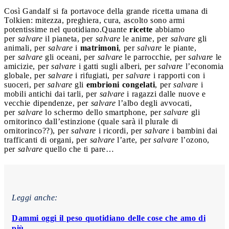
Così Gandalf si fa portavoce della grande ricetta umana di
Tolkien: mitezza, preghiera, cura, ascolto sono armi
potentissime nel quotidiano.
Quante
ricette
abbiamo
per
salvare
il pianeta, per
salvare
le anime, per
salvare
gli
animali, per
salvare
i
matrimoni
, per
salvare
le piante,
per
salvare
gli oceani, per
salvare
le parrocchie, per
salvare
le
amicizie, per
salvare
i gatti sugli alberi, per
salvare
l’economia
globale, per
salvare
i rifugiati, per
salvare
i rapporti con i
suoceri, per
salvare
gli
embrioni congelati
, per
salvare
i
mobili antichi dai tarli, per
salvare
i ragazzi dalle nuove e
vecchie dipendenze, per
salvare
l’albo degli avvocati,
per
salvare
lo schermo dello smartphone, per
salvare
gli
ornitorinco dall’estinzione (quale sarà il plurale di
ornitorinco??), per
salvare
i ricordi, per
salvare
i bambini dai
trafficanti di organi, per
salvare
l’arte, per
salvare
l’ozono,
per
salvare
quello che ti pare…
Leggi anche:
Dammi oggi il peso quotidiano delle cose che amo di
più