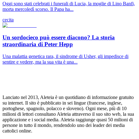
Oggi sono stati celebrati i funerali di Lucia, la moglie di Lino Banfi,
morta mercoledì scorso. Il Papa ha...
cecita
Un sordocieco può essere diacono? La storia
straordinaria di Peter Hepp
Una malattia genetica rara, il sindrome di Usher, gli impedisce di
sentire e vedere, ma la sua vita è una...
Lanciato nel 2013, Aleteia è un quotidiano di informazione gratuito
su internet. Il sito è pubblicato in sei lingue (francese, inglese,
portoghese, spagnolo, polacco e sloveno). Ogni mese, più di 10
milioni di lettori consultano Aleteia attraverso il suo sito web, la sua
applicazione e i social media. Aleteia raggiunge quasi 50 milioni di
persone in tutto il mondo, rendendolo uno dei leader dei media
cattolici online.