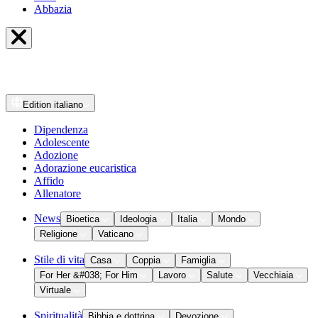
Abbazia
Edition
italiano
Dipendenza
Adolescente
Adozione
Adorazione eucaristica
Affido
Allenatore
News
Bioetica
Ideologia
Italia
Mondo
Religione
Vaticano
Stile di vita
Casa
Coppia
Famiglia
For Her &#038; For Him
Lavoro
Salute
Vecchiaia
Virtuale
Spiritualità
Bibbia e dottrina
Devozione