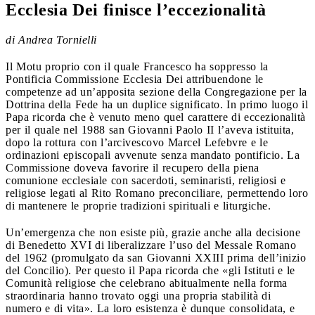
Ecclesia Dei finisce l’eccezionalità
di Andrea Tornielli
Il Motu proprio con il quale Francesco ha soppresso la
Pontificia Commissione Ecclesia Dei attribuendone le
competenze ad un’apposita sezione della Congregazione per la
Dottrina della Fede ha un duplice significato. In primo luogo il
Papa ricorda che è venuto meno quel carattere di eccezionalità
per il quale nel 1988 san Giovanni Paolo II l’aveva istituita,
dopo la rottura con l’arcivescovo Marcel Lefebvre e le
ordinazioni episcopali avvenute senza mandato pontificio. La
Commissione doveva favorire il recupero della piena
comunione ecclesiale con sacerdoti, seminaristi, religiosi e
religiose legati al Rito Romano preconciliare, permettendo loro
di mantenere le proprie tradizioni spirituali e liturgiche.
Un’emergenza che non esiste più, grazie anche alla decisione
di Benedetto XVI di liberalizzare l’uso del Messale Romano
del 1962 (promulgato da san Giovanni XXIII prima dell’inizio
del Concilio). Per questo il Papa ricorda che «gli Istituti e le
Comunità religiose che celebrano abitualmente nella forma
straordinaria hanno trovato oggi una propria stabilità di
numero e di vita». La loro esistenza è dunque consolidata, e