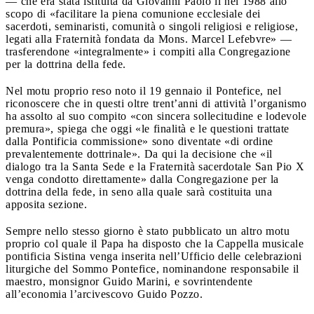
— che era stata istituita da Giovanni Paolo ii nel 1988 allo
scopo di «facilitare la piena comunione ecclesiale dei
sacerdoti, seminaristi, comunità o singoli religiosi e religiose,
legati alla Fraternità fondata da Mons. Marcel Lefebvre» —
trasferendone «integralmente» i compiti alla Congregazione
per la dottrina della fede.
Nel motu proprio reso noto il 19 gennaio il Pontefice, nel
riconoscere che in questi oltre trent’anni di attività l’organismo
ha assolto al suo compito «con sincera sollecitudine e lodevole
premura», spiega che oggi «le finalità e le questioni trattate
dalla Pontificia commissione» sono diventate «di ordine
prevalentemente dottrinale». Da qui la decisione che «il
dialogo tra la Santa Sede e la Fraternità sacerdotale San Pio X
venga condotto direttamente» dalla Congregazione per la
dottrina della fede, in seno alla quale sarà costituita una
apposita sezione.
Sempre nello stesso giorno è stato pubblicato un altro motu
proprio col quale il Papa ha disposto che la Cappella musicale
pontificia Sistina venga inserita nell’Ufficio delle celebrazioni
liturgiche del Sommo Pontefice, nominandone responsabile il
maestro, monsignor Guido Marini, e sovrintendente
all’economia l’arcivescovo Guido Pozzo.