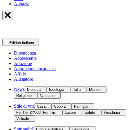
Abbazia
Edition
italiano
Dipendenza
Adolescente
Adozione
Adorazione eucaristica
Affido
Allenatore
News
Bioetica
Ideologia
Italia
Mondo
Religione
Vaticano
Stile di vita
Casa
Coppia
Famiglia
For Her &#038; For Him
Lavoro
Salute
Vecchiaia
Virtuale
Spiritualità
Bibbia e dottrina
Devozione