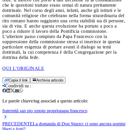
che le questioni trattate erano ormai di natura prettamente
dottrinale. Nel corso degli anni, infatti, anche gli istituti e le
comunità religiose che celebrano nella forma straordinaria del
rito romano hanno raggiunto una certa stabilità sia di persone,
sia di vita. E anche questa evoluzione ha portato a poco a
poco a ridurre il lavoro della Pontificia commissione.
L’ulteriore passo compiuto da Papa Francesco con la
soppressione della commissione stessa si inserisce in questa
particolare esigenza di portare avanti il dialogo su temi
dottrinali, la cui competenza è della Congregazione per la
dottrina della fede.
QUI L’ORIGINALE
Copia il link
Archivia articolo
Condividi su
:
Le parole chiave/tag associati a questo articolo:
fraternità san pio x
motu proprio
papa francesco
PRECEDENTE
La domanda di Don Sturzo: ci sono ancora uomini
liberi e forti?