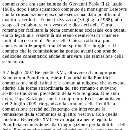
commissione era stata istituita da Giovanni Paolo II (2 luglio
1988), dopo l’atto scismatico compiuto da monsignor Lefebvre
con la consacrazione episcopale senza mandato pontificio di
quattro sacerdoti a Ecône in Svizzera (30 giugno 1988), allo
scopo di collaborare con vescovi e dicasteri della Curia
romana per facilitare la piena comunione ecclesiale con quanti
erano legati alla Fraternità ma erano desiderosi di rimanere
uniti al successore di Pietro nella Chiesa cattolica, pur
conservando le proprie tradizioni spirituali e liturgiche. Un
compito che la commissione ha portato avanti con grande
dedizione consentendo anche di arrivare alla remissione della
scomunica.
Il 7 luglio 2007 Benedetto XVI, attraverso il motuproprio
Summorum Pontificum, estese l’autorità della Pontificia
commissione sugli istituti e le comunità religiose che avevano
aderito alla forma straordinaria del rito romano e avevano
scelto le tradizioni precedenti della vita religiosa. Due anni
dopo, Papa Ratzinger con il motuproprio Ecclesiae unitatem
del 2 luglio 2009, riorganizzò la struttura della Pontificia
commissione perché nel frattempo era intervenuta la
remissione della scomunica ai quattro vescovi. Con quella
modifica Benedetto XVI aveva organicamente legato la
Pontificia commissione alla Congregazione per la dottrina della
fede. Il motivo che portò a tale decisione fu la constatazione