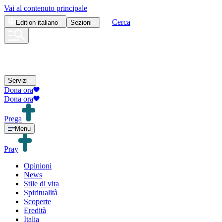
Vai al contenuto principale
Cerca
Edition
italiano
Sezioni
Servizi
Dona ora
Dona ora
Prega
Menu
Pray
Opinioni
News
Stile di vita
Spiritualità
Scoperte
Eredità
Italia