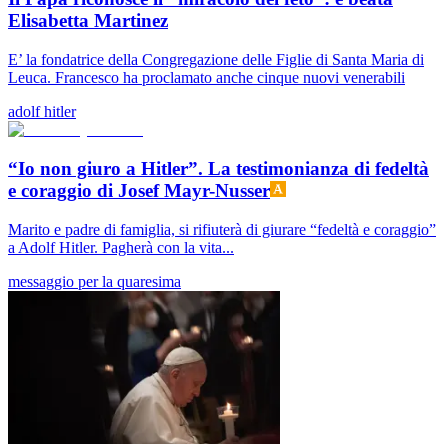
Elisabetta Martinez
E’ la fondatrice della Congregazione delle Figlie di Santa Maria di
Leuca. Francesco ha proclamato anche cinque nuovi venerabili
adolf hitler
“Io non giuro a Hitler”. La testimonianza di fedeltà
e coraggio di Josef Mayr-Nusser
Marito e padre di famiglia, si rifiuterà di giurare “fedeltà e coraggio”
a Adolf Hitler. Pagherà con la vita...
messaggio per la quaresima