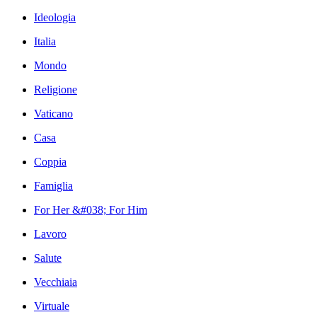
Ideologia
Italia
Mondo
Religione
Vaticano
Casa
Coppia
Famiglia
For Her &#038; For Him
Lavoro
Salute
Vecchiaia
Virtuale