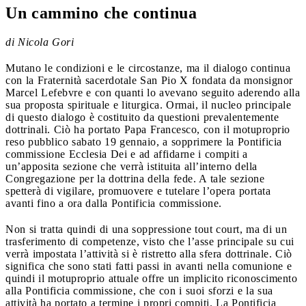
Un cammino che continua
di Nicola Gori
Mutano le condizioni e le circostanze, ma il dialogo continua
con la Fraternità sacerdotale San Pio X fondata da monsignor
Marcel Lefebvre e con quanti lo avevano seguito aderendo alla
sua proposta spirituale e liturgica. Ormai, il nucleo principale
di questo dialogo è costituito da questioni prevalentemente
dottrinali. Ciò ha portato Papa Francesco, con il motuproprio
reso pubblico sabato 19 gennaio, a sopprimere la Pontificia
commissione Ecclesia Dei e ad affidarne i compiti a
un’apposita sezione che verrà istituita all’interno della
Congregazione per la dottrina della fede. A tale sezione
spetterà di vigilare, promuovere e tutelare l’opera portata
avanti fino a ora dalla Pontificia commissione.
Non si tratta quindi di una soppressione tout court, ma di un
trasferimento di competenze, visto che l’asse principale su cui
verrà impostata l’attività si è ristretto alla sfera dottrinale. Ciò
significa che sono stati fatti passi in avanti nella comunione e
quindi il motuproprio attuale offre un implicito riconoscimento
alla Pontificia commissione, che con i suoi sforzi e la sua
attività ha portato a termine i propri compiti. La Pontificia