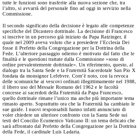
tutte le funzioni sono trasferite alla nuova sezione che, tra
l’altro, si avvarrà del personale fino ad oggi in servizio nella
Commissione.
Il secondo significato della decisione è legato alle competenze
specifiche del Dicastero dottrinale. La decisione di Francesco
si inscrive in un percorso già iniziato da Papa Ratzinger, il
quale nel 2009 aveva voluto che a presiedere l’Ecclesia Dei
fosse il Prefetto della Congregazione per la Dottrina della
Fede. L’ulteriore passaggio odierno è motivato dal fatto che le
finalità e le questioni trattate dalla Commissione «sono di
ordine prevalentemente dottrinale». Un riferimento, questo, al
dialogo tra la Santa Sede e la Fraternità Sacerdotale San Pio X
fondata da monsignor Lefebvre. Com’è noto, con la revoca
delle scomuniche ai vescovi ordinati illegittimamente nel 1988,
il libero uso del Messale Romano del 1962 e le facoltà
concesse ai sacerdoti della Fraternità da Papa Francesco,
quello dottrinale rimane l’unico ma anche più importante tema
rimasto aperto. Soprattutto ora che la Fraternità ha cambiato le
sue guide. I nuovi responsabili hanno infatti annunciato di
voler chiedere un ulteriore confronto con la Santa Sede sui
testi del Concilio Ecumenico Vaticano II: un tema delicato che
sarà affrontato dal Prefetto della Congregazione per la Dottrina
della Fede, il cardinale Luis Ladaria.