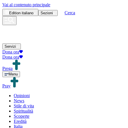
Vai al contenuto principale
Cerca
Edition
italiano
Sezioni
Servizi
Dona ora
Dona ora
Prega
Menu
Pray
Opinioni
News
Stile di vita
Spiritualità
Scoperte
Eredità
Italia