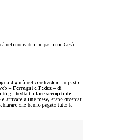
ità nel condividere un pasto con Gesù.
pria dignità nel condividere un pasto
l web –
Ferragni e Fedez
– di
tò gli invitati a
fare scempio del
o e arrivare a fine mese, erano diventati
ichiarare che hanno pagato tutto la