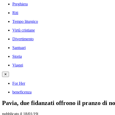
Preghiera
Riti
Tempo liturgico
Virtù cristiane
Divertimento
Santuari
Storia
Viaggi
✕
For Her
beneficenza
Pavia, due fidanzati offrono il pranzo di n
pubblicato il 18/01/19
|