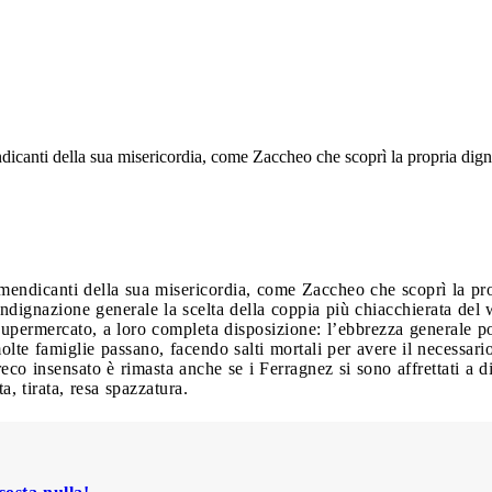
icanti della sua misericordia, come Zaccheo che scoprì la propria dign
endicanti della sua misericordia, come Zaccheo che scoprì la pro
indignazione generale la scelta della coppia più chiacchierata de
supermercato, a loro completa disposizione: l’ebbrezza generale por
molte famiglie passano, facendo salti mortali per avere il necessari
eco insensato è rimasta anche se i Ferragnez si sono affrettati a d
, tirata, resa spazzatura.