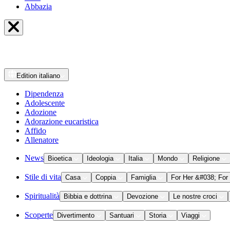
Abbazia
Edition
italiano
Dipendenza
Adolescente
Adozione
Adorazione eucaristica
Affido
Allenatore
News
Bioetica
Ideologia
Italia
Mondo
Religione
Stile di vita
Casa
Coppia
Famiglia
For Her &#038; For
Spiritualità
Bibbia e dottrina
Devozione
Le nostre croci
Scoperte
Divertimento
Santuari
Storia
Viaggi