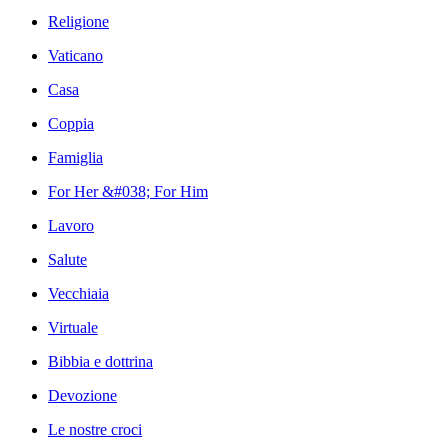
Religione
Vaticano
Casa
Coppia
Famiglia
For Her &#038; For Him
Lavoro
Salute
Vecchiaia
Virtuale
Bibbia e dottrina
Devozione
Le nostre croci