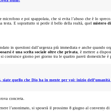
costa nulla!
icrofono e poi spappolata, che si evita l’abuso che è lo spreco. 
a testa. E soprattutto si perde il bello della realtà, quel
mistero d
ndato in questioni dall’urgenza più immediata e anche quando org
osarsi è una scelta sociale oltre che privata
, è mettere a dispos
si costruisce giorno per giorno tra le quattro pareti domestiche 
i, siate quello che Dio ha in mente per voi: inizio dell’umanit
rova concreta.
enere l’anonimato, si sposerà il prossimo 8 giugno al convento di