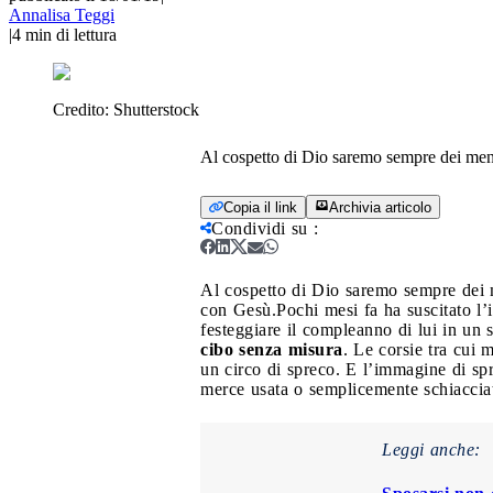
Annalisa Teggi
|
4
min di lettura
Credito:
Shutterstock
Al cospetto di Dio saremo sempre dei mend
Copia il link
Archivia articolo
Condividi su
:
Al cospetto di Dio saremo sempre dei m
con Gesù.
Pochi mesi fa ha suscitato l’
festeggiare il compleanno di lui in un 
cibo senza misura
. Le corsie tra cui 
un circo di spreco. E l’immagine di spr
merce usata o semplicemente schiacciata
Leggi anche: