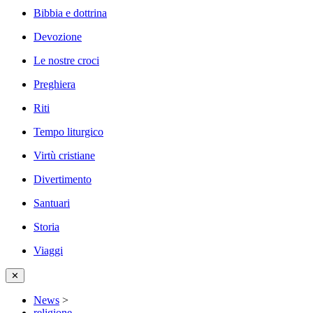
Bibbia e dottrina
Devozione
Le nostre croci
Preghiera
Riti
Tempo liturgico
Virtù cristiane
Divertimento
Santuari
Storia
Viaggi
✕
News
>
religione