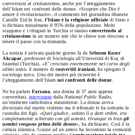
conversioni al cristianesimo, anche per l’atteggiamento
dell’Islam nei confronti delle donne. «Scoprire che Dio è
amore è rivoluzionario», il commento del giornalista libanese
Camille Eid.
In Iran,
l’Islam è la religione ufficiale
di Stato e
si dichiara musulmano il 95% della popolazione. Molti
scappano e i rifugiati in Turchia si stanno
convertendo al
cristianesimo
in un numero tale che le chiese non riescono a
tenere il passo con la domanda.
La notizia è arrivata qualche giorno fa da
Sebnem Koser
Akcapar
, professore di Sociologia all’Università di Koç di
Istanbul (Turchia).
«E’ cresciuto enormemente nel corso degli
ultimi anni»
il numero di
convertiti iraniani
, ha spiegato il
sociologo turco. Uno dei motivi più ricorrenti è
l’atteggiamento dell’Islam
nei confronti delle donne
.
Ne ha parlato
Farzana
, una donna di 37 anni appena
convertitasi,
intervistata
dalla
National Public Radio
,
un’emittente radiofonica statunitense. La donna aveva
divorziato dal marito violento ma il tribunale le ha sottratto la
custodia dei figli.
«Quel giudice, seduto lì a dare ordini, era
completamente schierato con gli uomini. Ovunque in Iran
gli
uomini vengono prima delle donne
»
, ha dichiarato. Così è la
cultura islamica. Grazie ad un amico ha incontrato la comunità
cristiana, che da sempre predica l’
equiparazione totale tra