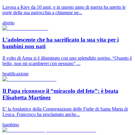
Lavora a Kiev da 10 anni, e in questo anno di guerra ha aperto le
porte della sua parrocchia a chiunque ne...
aborto
L’adolescente che ha sacrificato la sua vita per i
bambini non nati
Il volto di Anna si è illuminato con uno splendido sorriso. “Quanto è
bello, non mi scambierei con nessuno”,...
beatificazione
Il Papa riconosce il “miracolo del feto”: è beata
Elisabetta Martinez
E’ la fondatrice della Congregazione delle Figlie di Santa Maria di
Leuca. Francesco ha proclamato anche...
bambino