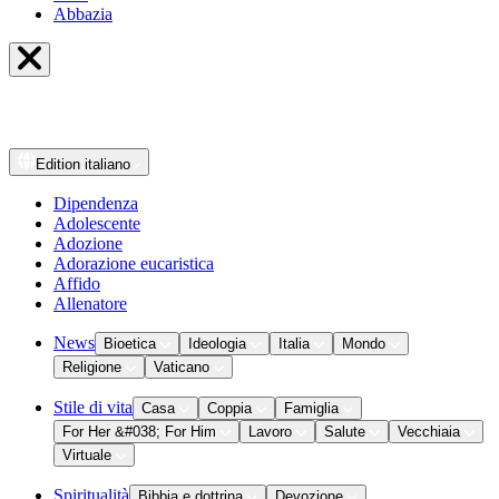
Abbazia
Edition
italiano
Dipendenza
Adolescente
Adozione
Adorazione eucaristica
Affido
Allenatore
News
Bioetica
Ideologia
Italia
Mondo
Religione
Vaticano
Stile di vita
Casa
Coppia
Famiglia
For Her &#038; For Him
Lavoro
Salute
Vecchiaia
Virtuale
Spiritualità
Bibbia e dottrina
Devozione