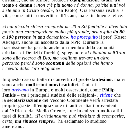
uomo e donna
(
«non c’è più uomo né donna, poiché tutti voi
siete uno in Cristo Gesù»
, San Paolo). Ora Farzana rischia la
vita, come tutti i convertiti dall’Islam, ma è finalmente felice.
«Una piccola chiesa composta da 20 a 30 famiglie è diventata
presto una congregazione molto più grande, ora ospita
da 80
a 100 persone
in una domenica»
,
ha proseguito
il prof. Koser
Akcapar, anche lui ascoltato dalla NPR. Durante la
trasmissione ha parlato anche un membro della comunità
cristiana di Denizli (Turchia), spiegando:
«I cittadini dell’Iran
sono alla ricerca di Dio, ma vogliono trovare un altro
percorso perché sono
scontenti
delle opzioni che hanno
ricevuto dalla loro religione»
.
In questo caso si tratta di convertiti al
protestantesimo
, ma vi
sono anche
moltissimi nuovi cattolici
. Tanti di
loro
arrivano
in Europa e molti osservatori, come
Philip
Jenkis
– tra i principali studiosi delle religioni- ,
ritiene
che
la
secolarizzazione
del Vecchio Continente verrà arrestata
proprio grazie all’emigrazione di tanti cristiani provenienti
dall’Africa e dal Medio Oriente, aree in cui sono molto alti i
tassi di fertilità.
«Il cristianesimo può rischiare di scomparire,
certo,
ma rinasce sempre
»
, ha esclamato lo studioso
americano.