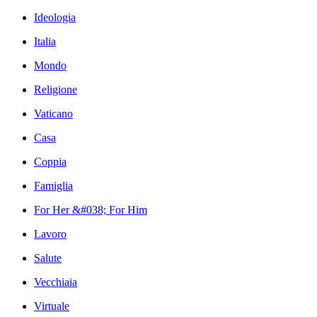
Ideologia
Italia
Mondo
Religione
Vaticano
Casa
Coppia
Famiglia
For Her &#038; For Him
Lavoro
Salute
Vecchiaia
Virtuale