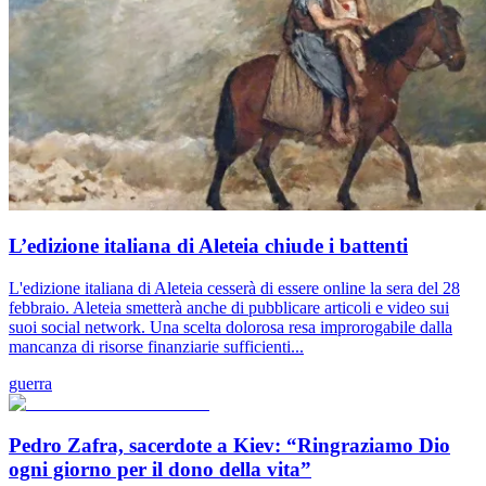
L’edizione italiana di Aleteia chiude i battenti
L'edizione italiana di Aleteia cesserà di essere online la sera del 28
febbraio. Aleteia smetterà anche di pubblicare articoli e video sui
suoi social network. Una scelta dolorosa resa improrogabile dalla
mancanza di risorse finanziarie sufficienti...
guerra
Pedro Zafra, sacerdote a Kiev: “Ringraziamo Dio
ogni giorno per il dono della vita”