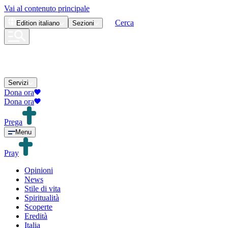
Vai al contenuto principale
Cerca
Edition
italiano
Sezioni
Servizi
Dona ora
Dona ora
Prega
Menu
Pray
Opinioni
News
Stile di vita
Spiritualità
Scoperte
Eredità
Italia