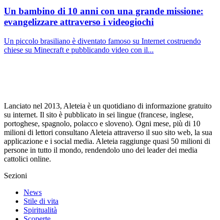
Un bambino di 10 anni con una grande missione:
evangelizzare attraverso i videogiochi
Un piccolo brasiliano è diventato famoso su Internet costruendo
chiese su Minecraft e pubblicando video con il...
Lanciato nel 2013, Aleteia è un quotidiano di informazione gratuito
su internet. Il sito è pubblicato in sei lingue (francese, inglese,
portoghese, spagnolo, polacco e sloveno). Ogni mese, più di 10
milioni di lettori consultano Aleteia attraverso il suo sito web, la sua
applicazione e i social media. Aleteia raggiunge quasi 50 milioni di
persone in tutto il mondo, rendendolo uno dei leader dei media
cattolici online.
Sezioni
News
Stile di vita
Spiritualità
Scoperte