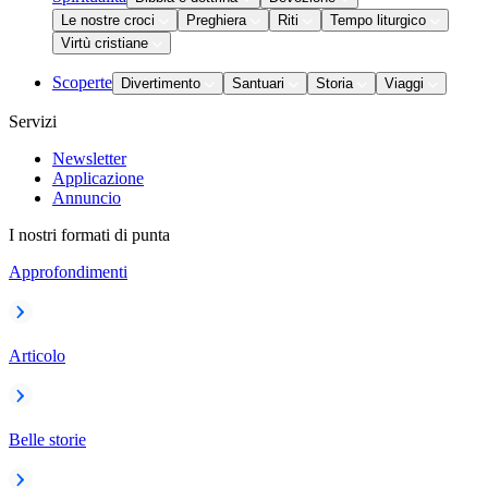
Le nostre croci
Preghiera
Riti
Tempo liturgico
Virtù cristiane
Scoperte
Divertimento
Santuari
Storia
Viaggi
Servizi
Newsletter
Applicazione
Annuncio
I nostri formati di punta
Approfondimenti
Articolo
Belle storie