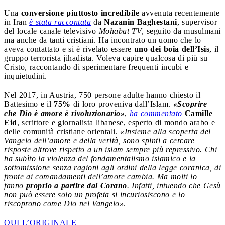
Una
conversione piuttosto incredibile
avvenuta recentemente
in Iran
è stata raccontata
da
Nazanin Baghestani
, supervisor
del locale canale televisivo
Mohabat TV
, seguito da musulmani
ma anche da tanti cristiani. Ha incontrato un uomo che lo
aveva contattato e si è rivelato essere
uno dei boia dell’Isis
, il
gruppo terrorista jihadista. Voleva capire qualcosa di più su
Cristo, raccontando di sperimentare frequenti incubi e
inquietudini.
Nel 2017, in Austria, 750 persone adulte hanno chiesto il
Battesimo e il
75%
di loro proveniva dall’Islam.
«Scoprire
che Dio è amore è rivoluzionario»
,
ha commentato
Camille
Eid
, scrittore e giornalista libanese, esperto di mondo arabo e
delle comunità cristiane orientali.
«Insieme alla scoperta del
Vangelo dell’amore e della verità, sono spinti a cercare
risposte altrove rispetto a un islam sempre più repressivo. Chi
ha subìto la violenza del fondamentalismo islamico e la
sottomissione senza ragioni agli ordini della legge coranica, di
fronte ai comandamenti dell’amore cambia. Ma molti lo
fanno
proprio a partire dal Corano
. Infatti, intuendo che Gesù
non può essere solo un profeta si incuriosiscono e lo
riscoprono come Dio nel Vangelo»
.
QUI L’ORIGINALE