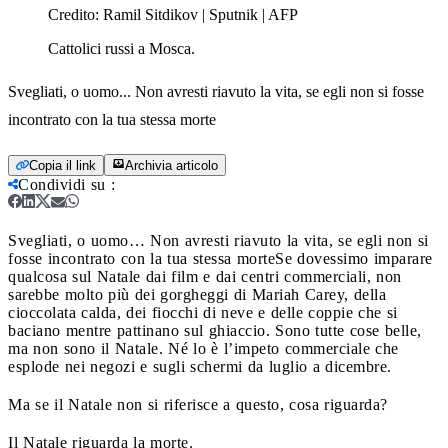
Credito:
Ramil Sitdikov | Sputnik | AFP
Cattolici russi a Mosca.
Svegliati, o uomo... Non avresti riavuto la vita, se egli non si fosse
incontrato con la tua stessa morte
Copia il link
Archivia articolo
Condividi su
:
Svegliati, o uomo… Non avresti riavuto la vita, se egli non si
fosse incontrato con la tua stessa morte
Se dovessimo imparare
qualcosa sul Natale dai film e dai centri commerciali, non
sarebbe molto più dei gorgheggi di Mariah Carey, della
cioccolata calda, dei fiocchi di neve e delle coppie che si
baciano mentre pattinano sul ghiaccio. Sono tutte cose belle,
ma non sono il Natale. Né lo è l’impeto commerciale che
esplode nei negozi e sugli schermi da luglio a dicembre.
Ma se il Natale non si riferisce a questo, cosa riguarda?
Il Natale riguarda la morte.