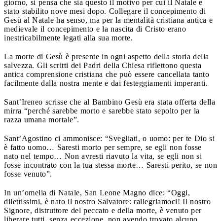
giorno, si pensa che sia questo il motivo per cui il Natale è
stato stabilito nove mesi dopo. Collegare il concepimento di
Gesù al Natale ha senso, ma per la mentalità cristiana antica e
medievale il concepimento e la nascita di Cristo erano
inestricabilmente legati alla sua morte.
La morte di Gesù è presente in ogni aspetto della storia della
salvezza. Gli scritti dei Padri della Chiesa riflettono questa
antica comprensione cristiana che può essere cancellata tanto
facilmente dalla nostra mente e dai festeggiamenti imperanti.
Sant’Ireneo scrisse che al Bambino Gesù era stata offerta della
mirra “perché sarebbe morto e sarebbe stato sepolto per la
razza umana mortale”.
Sant’Agostino ci ammonisce: “Svegliati, o uomo: per te Dio si
è fatto uomo… Saresti morto per sempre, se egli non fosse
nato nel tempo… Non avresti riavuto la vita, se egli non si
fosse incontrato con la tua stessa morte… Saresti perito, se non
fosse venuto”.
In un’omelia di Natale, San Leone Magno dice: “Oggi,
dilettissimi, è nato il nostro Salvatore: rallegriamoci! Il nostro
Signore, distruttore del peccato e della morte, è venuto per
liberare tutti, senza eccezione, non avendo trovato alcuno