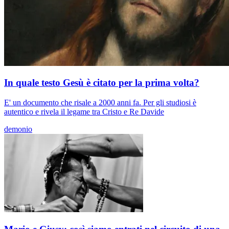
In quale testo Gesù è citato per la prima volta?
E' un documento che risale a 2000 anni fa. Per gli studiosi è
autentico e rivela il legame tra Cristo e Re Davide
demonio