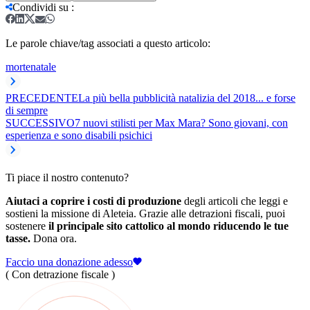
Condividi su
:
Le parole chiave/tag associati a questo articolo:
morte
natale
PRECEDENTE
La più bella pubblicità natalizia del 2018... e forse
di sempre
SUCCESSIVO
7 nuovi stilisti per Max Mara? Sono giovani, con
esperienza e sono disabili psichici
Ti piace il nostro contenuto?
Aiutaci a coprire i costi di produzione
degli articoli che leggi e
sostieni la missione di Aleteia. Grazie alle detrazioni fiscali, puoi
sostenere
il principale sito cattolico al mondo riducendo le tue
tasse.
Dona ora.
Faccio una donazione adesso
( Con detrazione fiscale )