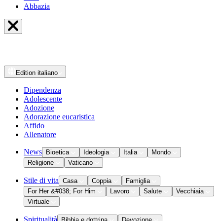
Abbazia
Edition
italiano
Dipendenza
Adolescente
Adozione
Adorazione eucaristica
Affido
Allenatore
News
Bioetica
Ideologia
Italia
Mondo
Religione
Vaticano
Stile di vita
Casa
Coppia
Famiglia
For Her &#038; For Him
Lavoro
Salute
Vecchiaia
Virtuale
Spiritualità
Bibbia e dottrina
Devozione