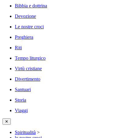
Bibbia e dottrina
Devozione
Le nostre croci
Preghiera
Riti
Tempo liturgico
Virtù cristiane
Divertimento
Santuari
Storia
Viaggi
✕
Spiritualità
>
le nostre croci