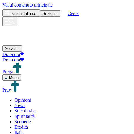
Vai al contenuto principale
Cerca
Edition
italiano
Sezioni
Servizi
Dona ora
Dona ora
Prega
Menu
Pray
Opinioni
News
Stile di vita
Spiritualità
Scoperte
Eredità
Italia