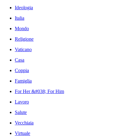
Ideologia
Italia
Mondo
Religione
Vaticano
Casa
Coppia
Famiglia
For Her &#038; For Him
Lavoro
Salute
Vecchiaia
Virtuale