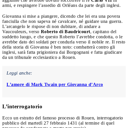
aggiunse che avrebbe dovuto soccorrere il re
Carlo VII
in
armi, e respingere l’assedio di Orléans da parte degli inglesi.
Giovanna si mise a piangere, dicendo che lei era una povera
fanciulla che non sapeva né cavalcare, né guidare una guerra.
L’arcangelo le rispose di non dubitare, di andare a
Vaucouleurs, verso
Roberto di Baudricourt
, capitano del
suddetto luogo, e che questo Roberto l’avrebbe condotta, o le
avrebbe dato dei soldati per condurla verso il nobile re. Il resto
della storia di Giovanna è ben noto: combatterà contro gli
inglesi, sarà fatta prigioniera dai Borgognani e fatta giudicare
da un tribunale ecclesiastico a Rouen.
Leggi anche:
L’amore di Mark Twain per Giovanna d’Arco
L’interrogatorio
Ecco un estratto del famoso processo di Rouen, interrogatorio
pubblico del martedì 27 febbraio 1431 (al termine di quel