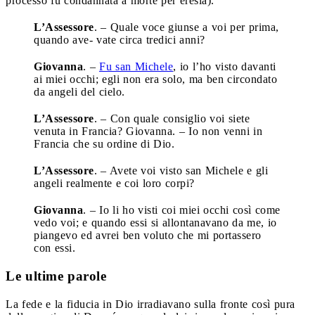
processo fu condannata a morte per eresia).
L’Assessore
. – Quale voce giunse a voi per prima,
quando ave- vate circa tredici anni?
Giovanna
. –
Fu san Michele
, io l’ho visto davanti
ai miei occhi; egli non era solo, ma ben circondato
da angeli del cielo.
L’Assessore
. – Con quale consiglio voi siete
venuta in Francia? Giovanna. – Io non venni in
Francia che su ordine di Dio.
L’Assessore
. – Avete voi visto san Michele e gli
angeli realmente e coi loro corpi?
Giovanna
. – Io li ho visti coi miei occhi così come
vedo voi; e quando essi si allontanavano da me, io
piangevo ed avrei ben voluto che mi portassero
con essi.
Le ultime parole
La fede e la fiducia in Dio irradiavano sulla fronte così pura