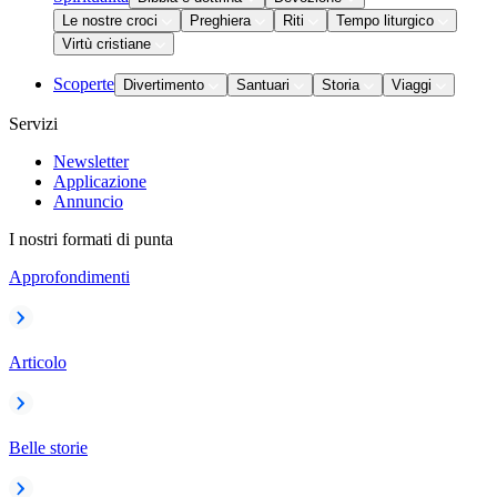
Le nostre croci
Preghiera
Riti
Tempo liturgico
Virtù cristiane
Scoperte
Divertimento
Santuari
Storia
Viaggi
Servizi
Newsletter
Applicazione
Annuncio
I nostri formati di punta
Approfondimenti
Articolo
Belle storie