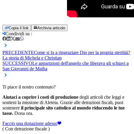
Copia il link
Archivia articolo
Condividi su
:
PRECEDENTE
Come si fa a ringraziare Dio per la propria sterilità?
La storia di Michela e Christian
SUCCESSIVO
Le apparizioni dell'angelo che liberava gli schiavi a
San Giovanni de Matha
Ti piace il nostro contenuto?
Aiutaci a coprire i costi di produzione
degli articoli che leggi e
sostieni la missione di Aleteia. Grazie alle detrazioni fiscali, puoi
sostenere
il principale sito cattolico al mondo riducendo le tue
tasse.
Dona ora.
Faccio una donazione adesso
( Con detrazione fiscale )