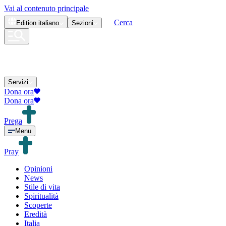
Vai al contenuto principale
Cerca
Edition
italiano
Sezioni
Servizi
Dona ora
Dona ora
Prega
Menu
Pray
Opinioni
News
Stile di vita
Spiritualità
Scoperte
Eredità
Italia