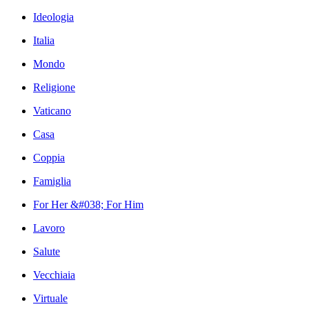
Ideologia
Italia
Mondo
Religione
Vaticano
Casa
Coppia
Famiglia
For Her &#038; For Him
Lavoro
Salute
Vecchiaia
Virtuale