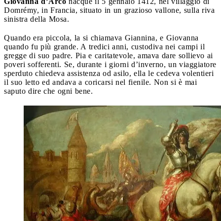
Giovanna d’Arco
nacque il 5 gennaio 1412, nel villaggio di
Domrémy, in Francia, situato in un grazioso vallone, sulla riva
sinistra della Mosa.
Quando era piccola, la si chiamava Giannina, e Giovanna
quando fu più grande. A tredici anni, custodiva nei campi il
gregge di suo padre. Pia e caritatevole, amava dare sollievo ai
poveri sofferenti. Se, durante i giorni d’inverno, un viaggiatore
sperduto chiedeva assistenza od asilo, ella le cedeva volentieri
il suo letto ed andava a coricarsi nel fienile. Non si è mai
saputo dire che ogni bene.