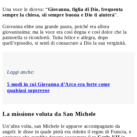
Una voce le diceva: “
Giovanna, figlia di Dio, frequenta
sempre la chiesa, sii sempre buona e Dio ti aiuterà
”.
Giovanna ebbe una grande paura, poiché era allora
giovanissima; ma la voce era così degna e così dolce che la
pastorella si riconfortò. Tutta felice e allegra, dopo
quell’episodio, si sentì di consacrare a Dio la sua verginità.
Leggi anche:
5 modi in cui Giovanna d’Arco era forte come
qualsiasi supereroe
La missione voluta da San Michele
Un’altra volta, san Michele le apparve accompagnato da
angeli: le disse in quale pietà era ridotto il regno di Francia, e