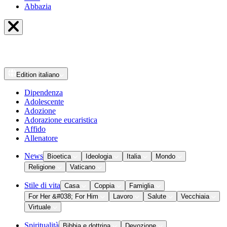
Abbazia
Edition
italiano
Dipendenza
Adolescente
Adozione
Adorazione eucaristica
Affido
Allenatore
News
Bioetica
Ideologia
Italia
Mondo
Religione
Vaticano
Stile di vita
Casa
Coppia
Famiglia
For Her &#038; For Him
Lavoro
Salute
Vecchiaia
Virtuale
Spiritualità
Bibbia e dottrina
Devozione