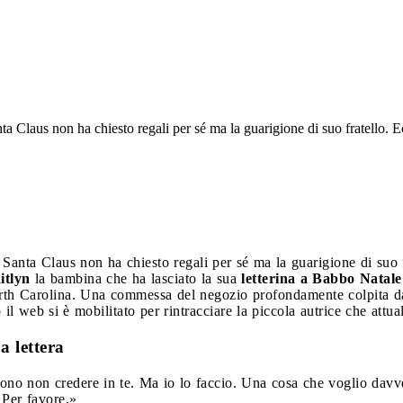
nta Claus non ha chiesto regali per sé ma la guarigione di suo fratello. E
a Santa Claus non ha chiesto regali per sé ma la guarigione di suo f
itlyn
la bambina che ha lasciato la sua
letterina a Babbo Natale
h Carolina. Una commessa del negozio profondamente colpita dal 
il web si è mobilitato per rintracciare la piccola autrice che attu
a lettera
no non credere in te. Ma io lo faccio. Una cosa che voglio davver
 Per favore.»