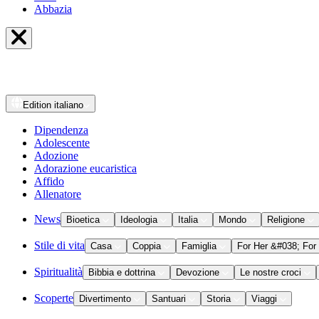
Abbazia
Edition
italiano
Dipendenza
Adolescente
Adozione
Adorazione eucaristica
Affido
Allenatore
News
Bioetica
Ideologia
Italia
Mondo
Religione
Stile di vita
Casa
Coppia
Famiglia
For Her &#038; For
Spiritualità
Bibbia e dottrina
Devozione
Le nostre croci
Scoperte
Divertimento
Santuari
Storia
Viaggi