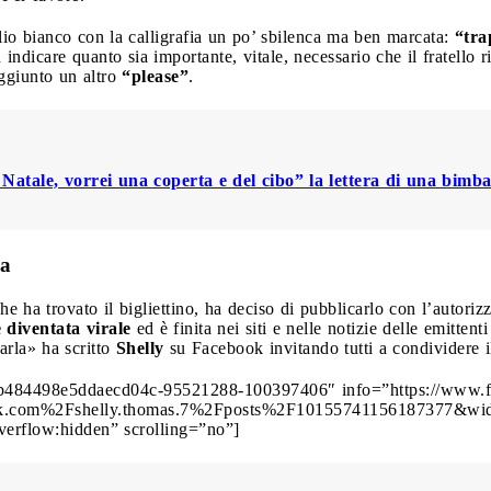
lio bianco con la calligrafia un po’ sbilenca ma ben marcata:
“trap
d indicare quanto sia importante, vitale, necessario che il fratell
ggiunto un altro
“please”
.
atale, vorrei una coperta e del cibo” la lettera di una bimba
sa
he ha trovato il bigliettino, ha deciso di pubblicarlo con l’autoriz
è diventata virale
ed è finita nei siti e nelle notizie delle emittenti
arla» ha scritto
Shelly
su Facebook invitando tutti a condividere i
8b484498e5ddaecd04c-95521288-100397406″ info=”https://www.f
com%2Fshelly.thomas.7%2Fposts%2F10155741156187377&widt
verflow:hidden” scrolling=”no”]