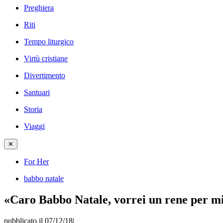
Preghiera
Riti
Tempo liturgico
Virtù cristiane
Divertimento
Santuari
Storia
Viaggi
✕
For Her
babbo natale
«Caro Babbo Natale, vorrei un rene per mi
pubblicato il 07/12/18
|