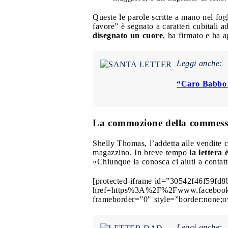
Queste le parole scritte a mano nel fog
favore” è segnato a caratteri cubitali a
disegnato un cuore
, ha firmato e ha a
Leggi anche:
“Caro Babbo N
La commozione della commes
Shelly Thomas, l’addetta alle vendite c
magazzino. In breve tempo
la lettera 
«Chiunque la conosca ci aiuti a contatt
[protected-iframe id=”30542f46f59fd
href=https%3A%2F%2Fwww.facebook.
frameborder=”0″ style=”border:none;o
Leggi anche: