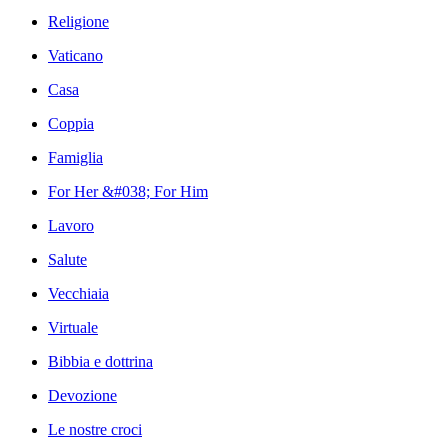
Religione
Vaticano
Casa
Coppia
Famiglia
For Her &#038; For Him
Lavoro
Salute
Vecchiaia
Virtuale
Bibbia e dottrina
Devozione
Le nostre croci