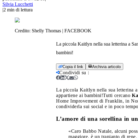
Silvia Lucchetti
|
2
min di lettura
Credito:
Shelly Thomas | FACEBOOK
La piccola Kaitlyn nella sua letterina a Sa
bambini!
Copia il link
Archivia articolo
Condividi su
:
La piccola Kaitlyn nella sua letterina 
appartiene ai bambini!
Tutti cercano
Ka
Home Improvement di Franklin, in Nort
condividerla sui social e in poco tempo 
L’amore di una sorellina in un
«Caro Babbo Natale, alcuni posso
maggiore, è un trapianto di rene.