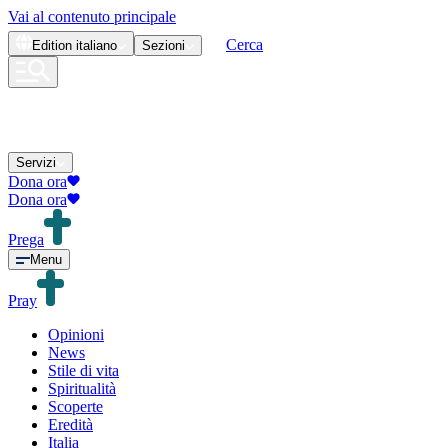
Vai al contenuto principale
Cerca
Edition
italiano
Sezioni
Servizi
Dona ora
Dona ora
Prega
Menu
Pray
Opinioni
News
Stile di vita
Spiritualità
Scoperte
Eredità
Italia