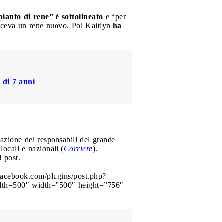
ianto di rene” è sottolineato
e “per
o riceva un rene nuovo. Poi Kaitlyn
ha
 di 7 anni
zazione dei responsabili del grande
 locali e nazionali (
Corriere
).
l post.
acebook.com/plugins/post.php?
h=500″ width=”500″ height=”756″