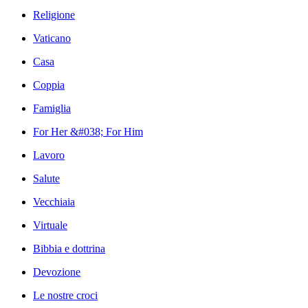
Religione
Vaticano
Casa
Coppia
Famiglia
For Her &#038; For Him
Lavoro
Salute
Vecchiaia
Virtuale
Bibbia e dottrina
Devozione
Le nostre croci