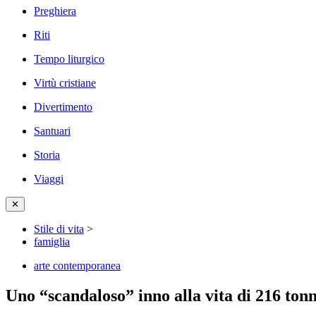
Preghiera
Riti
Tempo liturgico
Virtù cristiane
Divertimento
Santuari
Storia
Viaggi
✕
Stile di vita
>
famiglia
arte contemporanea
Uno “scandaloso” inno alla vita di 216 to