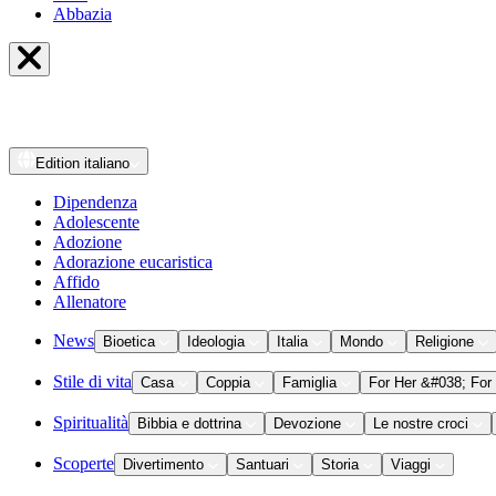
Abbazia
Edition
italiano
Dipendenza
Adolescente
Adozione
Adorazione eucaristica
Affido
Allenatore
News
Bioetica
Ideologia
Italia
Mondo
Religione
Stile di vita
Casa
Coppia
Famiglia
For Her &#038; For
Spiritualità
Bibbia e dottrina
Devozione
Le nostre croci
Scoperte
Divertimento
Santuari
Storia
Viaggi