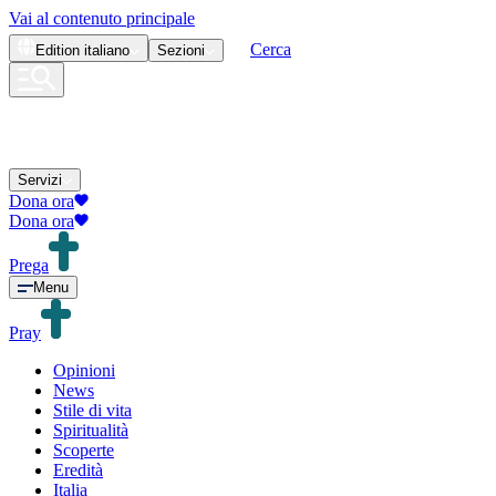
Vai al contenuto principale
Cerca
Edition
italiano
Sezioni
Servizi
Dona ora
Dona ora
Prega
Menu
Pray
Opinioni
News
Stile di vita
Spiritualità
Scoperte
Eredità
Italia