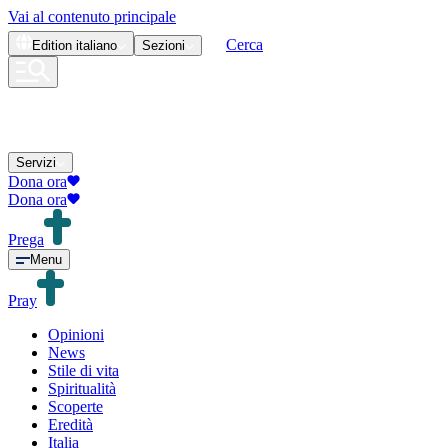
Vai al contenuto principale
Cerca
Edition
italiano
Sezioni
Servizi
Dona ora
Dona ora
Prega
Menu
Pray
Opinioni
News
Stile di vita
Spiritualità
Scoperte
Eredità
Italia