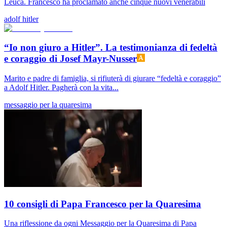
Leuca. Francesco ha proclamato anche cinque nuovi venerabili
adolf hitler
“Io non giuro a Hitler”. La testimonianza di fedeltà
e coraggio di Josef Mayr-Nusser
Marito e padre di famiglia, si rifiuterà di giurare “fedeltà e coraggio”
a Adolf Hitler. Pagherà con la vita...
messaggio per la quaresima
10 consigli di Papa Francesco per la Quaresima
Una riflessione da ogni Messaggio per la Quaresima di Papa