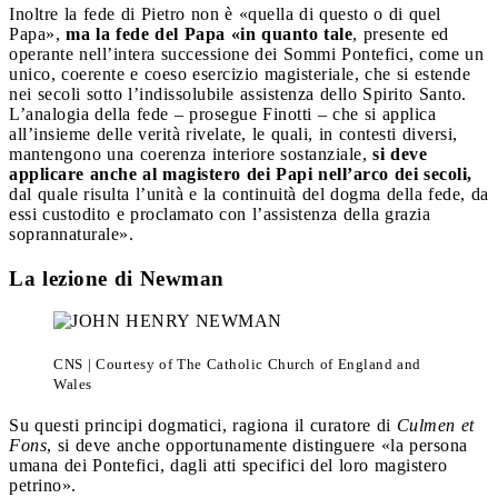
Inoltre la fede di Pietro non è «quella di questo o di quel
Papa»,
ma la fede del Papa «in quanto tale
, presente ed
operante nell’intera successione dei Sommi Pontefici, come un
unico, coerente e coeso esercizio magisteriale, che si estende
nei secoli sotto l’indissolubile assistenza dello Spirito Santo.
L’analogia della fede – prosegue Finotti – che si applica
all’insieme delle verità rivelate, le quali, in contesti diversi,
mantengono una coerenza interiore sostanziale,
si deve
applicare anche al magistero dei Papi nell’arco dei secoli,
dal quale risulta l’unità e la continuità del dogma della fede, da
essi custodito e proclamato con l’assistenza della grazia
soprannaturale».
La lezione di Newman
CNS | Courtesy of The Catholic Church of England and
Wales
Su questi principi dogmatici, ragiona il curatore di
Culmen et
Fons
, si deve anche opportunamente distinguere «la persona
umana dei Pontefici, dagli atti specifici del loro magistero
petrino».