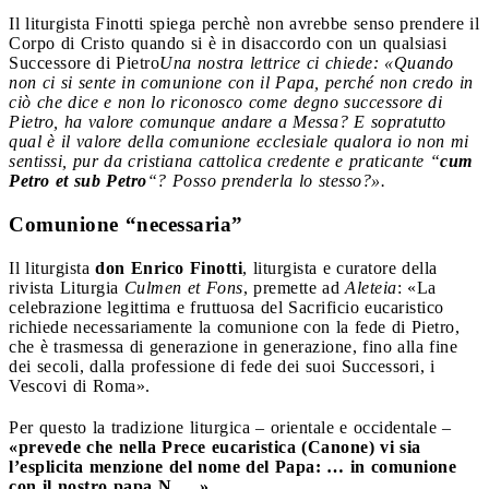
Il liturgista Finotti spiega perchè non avrebbe senso prendere il
Corpo di Cristo quando si è in disaccordo con un qualsiasi
Successore di Pietro
Una nostra lettrice ci chiede: «Quando
non ci si sente in comunione con il Papa, perché non credo in
ciò che dice e non lo riconosco come degno successore di
Pietro, ha valore comunque andare a Messa? E sopratutto
qual è il valore della comunione ecclesiale qualora io non mi
sentissi, pur da cristiana cattolica credente e praticante “
cum
Petro et sub Petro
“? Posso prenderla lo stesso?».
Comunione “necessaria”
Il liturgista
don Enrico Finotti
, liturgista e curatore della
rivista Liturgia
Culmen et Fons
, premette ad
Aleteia
: «La
celebrazione legittima e fruttuosa del Sacrificio eucaristico
richiede necessariamente la comunione con la fede di Pietro,
che è trasmessa di generazione in generazione, fino alla fine
dei secoli, dalla professione di fede dei suoi Successori, i
Vescovi di Roma».
Per questo la tradizione liturgica – orientale e occidentale –
«prevede che nella Prece eucaristica (Canone) vi sia
l’esplicita menzione del nome del Papa: … in comunione
con il nostro papa N. …» .