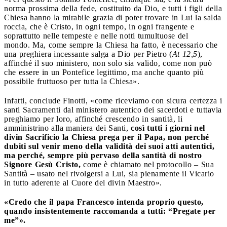
norma prossima della fede, costituito da Dio, e tutti i figli della
Chiesa hanno la mirabile grazia di poter trovare in Lui la salda
roccia, che è Cristo, in ogni tempo, in ogni frangente e
soprattutto nelle tempeste e nelle notti tumultuose del
mondo. Ma, come sempre la Chiesa ha fatto, è necessario che
una preghiera incessante salga a Dio per Pietro (
At 12,5
),
affinché il suo ministero, non solo sia valido, come non può
che essere in un Pontefice legittimo, ma anche quanto più
possibile fruttuoso per tutta la Chiesa».
Infatti, conclude Finotti, «come riceviamo con sicura certezza i
santi Sacramenti dal ministero autentico dei sacerdoti e tuttavia
preghiamo per loro, affinché crescendo in santità, li
amministrino alla maniera dei Santi,
così tutti i giorni nel
divin Sacrificio la Chiesa prega per il Papa, non perché
dubiti sul venir meno della validità dei suoi atti autentici,
ma perché, sempre più pervaso della santità di nostro
Signore Gesù Cristo,
come è chiamato nel protocollo – Sua
Santità – usato nel rivolgersi a Lui, sia pienamente il Vicario
in tutto aderente al Cuore del divin Maestro».
«Credo che il papa Francesco intenda proprio questo,
quando insistentemente raccomanda a tutti: “Pregate per
me”».