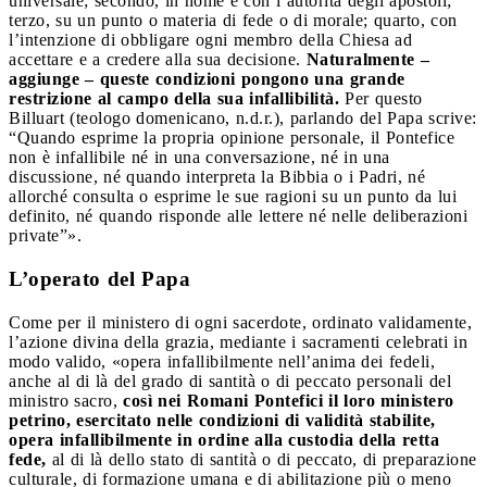
universale; secondo, in nome e con l’autorità degli apostoli;
terzo, su un punto o materia di fede o di morale; quarto, con
l’intenzione di obbligare ogni membro della Chiesa ad
accettare e a credere alla sua decisione.
Naturalmente –
aggiunge – queste condizioni pongono una grande
restrizione al campo della sua infallibilità.
Per questo
Billuart (teologo domenicano, n.d.r.), parlando del Papa scrive:
“Quando esprime la propria opinione personale, il Pontefice
non è infallibile né in una conversazione, né in una
discussione, né quando interpreta la Bibbia o i Padri, né
allorché consulta o esprime le sue ragioni su un punto da lui
definito, né quando risponde alle lettere né nelle deliberazioni
private”».
L’operato del Papa
Come per il ministero di ogni sacerdote, ordinato validamente,
l’azione divina della grazia, mediante i sacramenti celebrati in
modo valido, «opera infallibilmente nell’anima dei fedeli,
anche al di là del grado di santità o di peccato personali del
ministro sacro,
così nei Romani Pontefici il loro ministero
petrino, esercitato nelle condizioni di validità stabilite,
opera infallibilmente in ordine alla custodia della retta
fede,
al di là dello stato di santità o di peccato, di preparazione
culturale, di formazione umana e di abilitazione più o meno