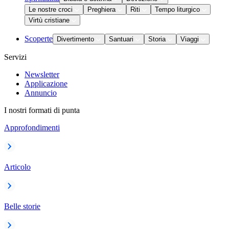
Le nostre croci
Preghiera
Riti
Tempo liturgico
Virtù cristiane
Scoperte
Divertimento
Santuari
Storia
Viaggi
Servizi
Newsletter
Applicazione
Annuncio
I nostri formati di punta
Approfondimenti
Articolo
Belle storie