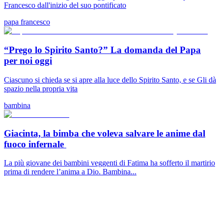
Francesco dall'inizio del suo pontificato
papa francesco
“Prego lo Spirito Santo?” La domanda del Papa
per noi oggi
Ciascuno si chieda se si apre alla luce dello Spirito Santo, e se Gli dà
spazio nella propria vita
bambina
Giacinta, la bimba che voleva salvare le anime dal
fuoco infernale
La più giovane dei bambini veggenti di Fatima ha sofferto il martirio
prima di rendere l’anima a Dio. Bambina...