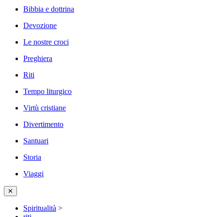
Bibbia e dottrina
Devozione
Le nostre croci
Preghiera
Riti
Tempo liturgico
Virtù cristiane
Divertimento
Santuari
Storia
Viaggi
✕
Spiritualità
>
riti