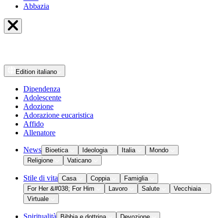
Abbazia
Edition
italiano
Dipendenza
Adolescente
Adozione
Adorazione eucaristica
Affido
Allenatore
News
Bioetica
Ideologia
Italia
Mondo
Religione
Vaticano
Stile di vita
Casa
Coppia
Famiglia
For Her &#038; For Him
Lavoro
Salute
Vecchiaia
Virtuale
Spiritualità
Bibbia e dottrina
Devozione