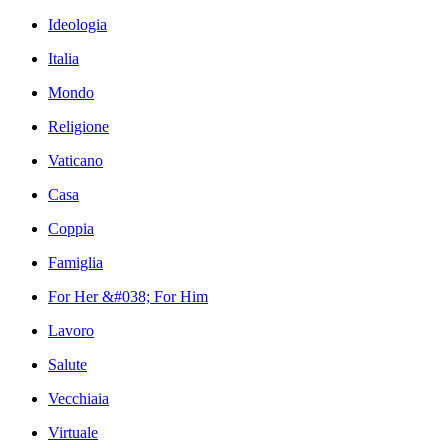
Ideologia
Italia
Mondo
Religione
Vaticano
Casa
Coppia
Famiglia
For Her &#038; For Him
Lavoro
Salute
Vecchiaia
Virtuale