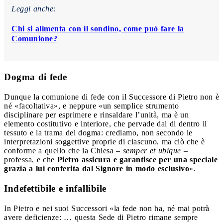
Leggi anche:
Chi si alimenta con il sondino, come può fare la
Comunione?
Dogma di fede
Dunque la comunione di fede con il Successore di Pietro non è
né «facoltativa», e neppure «un semplice strumento
disciplinare per esprimere e rinsaldare l’unità, ma è un
elemento costitutivo e interiore, che pervade dal di dentro il
tessuto e la trama del dogma: crediamo, non secondo le
interpretazioni soggettive proprie di ciascuno, ma ciò che è
conforme a quello che la Chiesa –
semper et ubique
–
professa, e che
Pietro assicura e garantisce per una speciale
grazia a lui conferita dal Signore in modo esclusivo
».
Indefettibile e infallibile
In Pietro e nei suoi Successori «la fede non ha, né mai potrà
avere deficienze: … questa Sede di Pietro rimane sempre