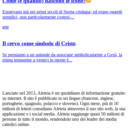
Come (e quando) nascono le icone?
Esistevano già nei primi secoli di Storia cristiana; ed erano oggetti
semplici, non particolarmente costosi,...
arte
Il cervo come simbolo di Cristo
Se pensiamo a un animale da associare simbolicamente a Gesù, la
prima immagine a venirci in mente è...
Lanciato nel 2013, Aleteia è un quotidiano di informazione gratuito
su internet. Il sito è pubblicato in sei lingue (francese, inglese,
portoghese, spagnolo, polacco e sloveno). Ogni mese, più di 10
milioni di lettori consultano Aleteia attraverso il suo sito web, la sua
applicazione e i social media. Aleteia raggiunge quasi 50 milioni di
persone in tutto il mondo, rendendolo uno dei leader dei media
cattolici online.