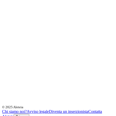
© 2025 Aleteia
Chi siamo noi?
Avviso legale
Diventa un inserzionista
Contatta