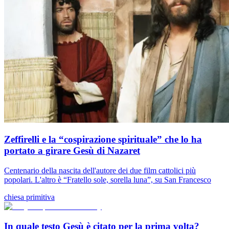
Zeffirelli e la “cospirazione spirituale” che lo ha
portato a girare Gesù di Nazaret
Centenario della nascita dell'autore dei due film cattolici più
popolari. L'altro è “Fratello sole, sorella luna”, su San Francesco
chiesa primitiva
In quale testo Gesù è citato per la prima volta?