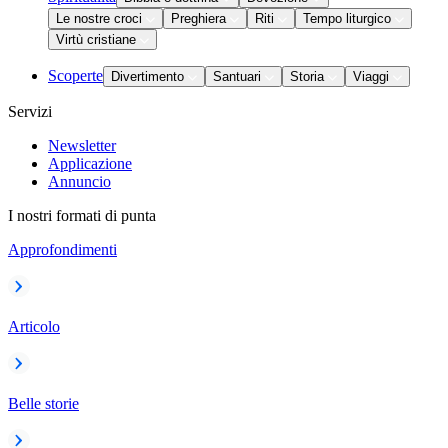
Le nostre croci
Preghiera
Riti
Tempo liturgico
Virtù cristiane
Scoperte
Divertimento
Santuari
Storia
Viaggi
Servizi
Newsletter
Applicazione
Annuncio
I nostri formati di punta
Approfondimenti
Articolo
Belle storie