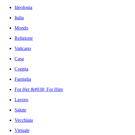
Ideologia
Italia
Mondo
Religione
Vaticano
Casa
Coppia
Famiglia
For Her &#038; For Him
Lavoro
Salute
Vecchiaia
Virtuale