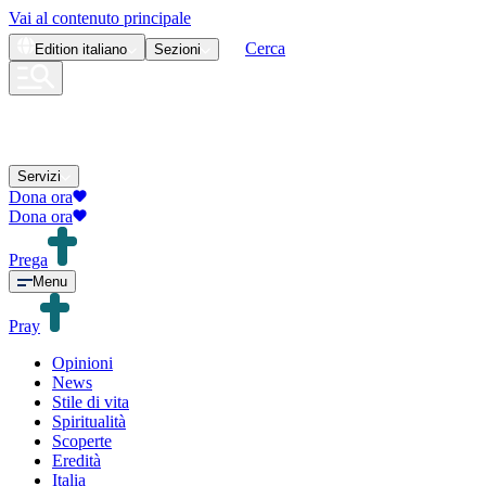
Vai al contenuto principale
Cerca
Edition
italiano
Sezioni
Servizi
Dona ora
Dona ora
Prega
Menu
Pray
Opinioni
News
Stile di vita
Spiritualità
Scoperte
Eredità
Italia