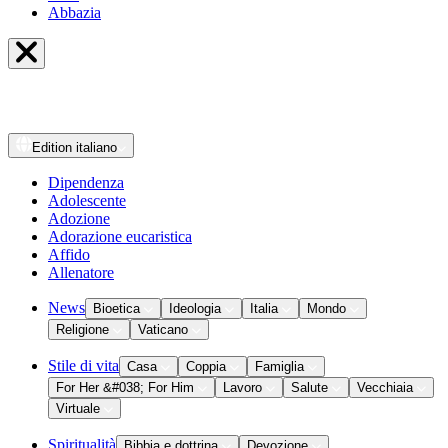
Abbazia
Edition
italiano
Dipendenza
Adolescente
Adozione
Adorazione eucaristica
Affido
Allenatore
News
Bioetica
Ideologia
Italia
Mondo
Religione
Vaticano
Stile di vita
Casa
Coppia
Famiglia
For Her &#038; For Him
Lavoro
Salute
Vecchiaia
Virtuale
Spiritualità
Bibbia e dottrina
Devozione