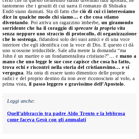
certo che in questo trentennio siamo diventati tutti apostati, né
tantomeno che i gesuiti di cui narra il romanzo di Shūsaku
Endō siano dannati. Sta di fatto che
ciò di cui ci interessiamo
dice in qualche modo chi siamo… e che cosa stiamo
diventando
. Poi arriva un ragazzino imberbe,
un giramondo
sorridente che ha il coraggio di
sprecare la propria vita
senza neppure uno straccio di protocollo, di organizzazione
che lo sostenga
, fidandosi solo dei suoi amici e di una voce
interiore che egli identifica con la voce di Dio. E questo ci dà
uno scossone irriducibile. Sale alla mente la domanda “ma
John è un martire o un fondamentalista cristiano?”… e
mano a
mano che uno legge le sue cose capisce che cosa ha fatto,
trova echi e riscontri nella storia del cristianesimo… e si
vergogna
. Ha onta di essere tanto dimentico delle proprie
radici e del proprio destino da non aver riconosciuto al volo, a
prima vista,
il passo leggero e gravissimo dell’Apostolo
.
Leggi anche:
Quell’abbraccio tra padre Aldo Trento e la lebbrosa
come faceva Gesù con gli ammalati