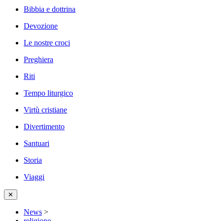
Bibbia e dottrina
Devozione
Le nostre croci
Preghiera
Riti
Tempo liturgico
Virtù cristiane
Divertimento
Santuari
Storia
Viaggi
✕
News
>
religione