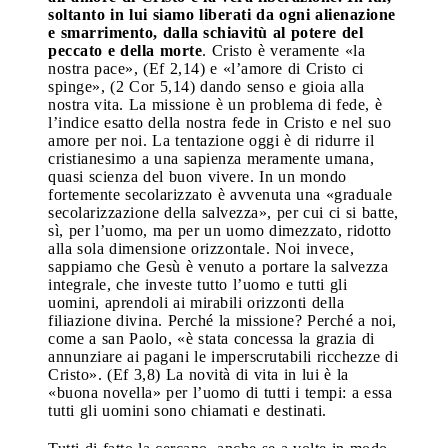
soltanto in lui siamo liberati da ogni alienazione
e smarrimento, dalla schiavitù al potere del
peccato e della morte
. Cristo è veramente «la
nostra pace», (Ef 2,14) e «l’amore di Cristo ci
spinge», (2 Cor 5,14) dando senso e gioia alla
nostra vita. La missione è un problema di fede, è
l’indice esatto della nostra fede in Cristo e nel suo
amore per noi. La tentazione oggi è di ridurre il
cristianesimo a una sapienza meramente umana,
quasi scienza del buon vivere. In un mondo
fortemente secolarizzato è avvenuta una «graduale
secolarizzazione della salvezza», per cui ci si batte,
sì, per l’uomo, ma per un uomo dimezzato, ridotto
alla sola dimensione orizzontale. Noi invece,
sappiamo che Gesù è venuto a portare la salvezza
integrale, che investe tutto l’uomo e tutti gli
uomini, aprendoli ai mirabili orizzonti della
filiazione divina. Perché la missione? Perché a noi,
come a san Paolo, «è stata concessa la grazia di
annunziare ai pagani le imperscrutabili ricchezze di
Cristo». (Ef 3,8) La novità di vita in lui è la
«buona novella» per l’uomo di tutti i tempi: a essa
tutti gli uomini sono chiamati e destinati.