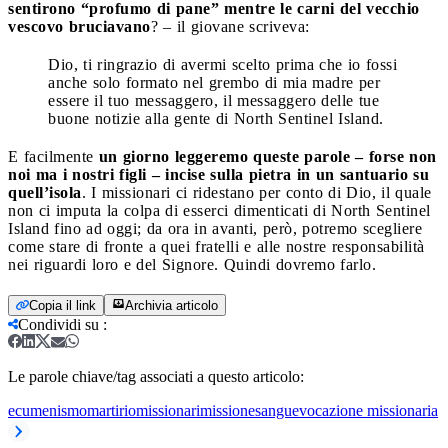
sentirono “profumo di pane” mentre le carni del vecchio
vescovo bruciavano
? – il giovane scriveva:
Dio, ti ringrazio di avermi scelto prima che io fossi
anche solo formato nel grembo di mia madre per
essere il tuo messaggero, il messaggero delle tue
buone notizie alla gente di North Sentinel Island.
E facilmente
un giorno leggeremo queste parole – forse non
noi ma i nostri figli – incise sulla pietra in un santuario su
quell’isola
. I missionari ci ridestano per conto di Dio, il quale
non ci imputa la colpa di esserci dimenticati di North Sentinel
Island fino ad oggi; da ora in avanti, però, potremo scegliere
come stare di fronte a quei fratelli e alle nostre responsabilità
nei riguardi loro e del Signore. Quindi dovremo farlo.
Copia il link
Archivia articolo
Condividi su
:
Le parole chiave/tag associati a questo articolo:
ecumenismo
martirio
missionari
missione
sangue
vocazione missionaria