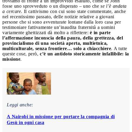
troviamo di fronte a un improvvido esaltato, come se John
fosse uno sprovveduto o un disperato – uno che
se l’è andata
a cercare
. Il cattivismo con cui sono state commentate, anche
nel recentissimo passato, delle notizie relative a giovani
persone che si sono avventurate lontane dalla loro casa per
testimoniare fattivamente un’inaudita fraternità a uomini
variamente ghettizzati dà molto a riflettere:
è in parte
l’affermazione inconscia della paura, della grettezza, del
provincialismo di una società aperta, multietnica,
multiculturale, senza frontiere… solo a chiacchiere
. A tutte
queste cose, però,
c’è un antidoto storicamente infallibile: la
missione
.
Leggi anche:
A Nairobi in missione per portare la compagnia di
Gesù in ogni casa