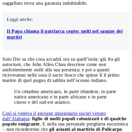
suggellato trova una garanzia indubitabile.
Leggi anche:
Il Papa chiama il patriarca copto: uniti nel sangue dei
martiri
Solo Dio sa che cosa accadrà ora su quell’isola: già fra gli
autoctoni, che John Allen Chau descrisse come non
uniformemente ostili alla sua presenza; e poi a quanti
riceveranno nelle ossa il sacro fuoco che spinse lì il primo
martire di quel pugno di sabbia nell’oceano indiano.
Un cittadino americano, in parte irlandese, in parte
nativo americano e in parte africano e in parte
cinese e del sud-est asiatico.
Così si vedeva il giovane missionario
social
venuto
dall’Alabama
:
figlio di molti popoli colonizzati e di qualche
popolo emigrante
. E nella sua personale preghiera eucaristica
– non ricorderemo che
gli astanti al martirio di Policarpo