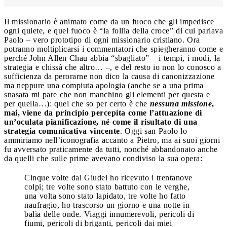
Il missionario è animato come da un fuoco che gli impedisce
ogni quiete, e quel fuoco è “la follia della croce” di cui parlava
Paolo – vero prototipo di ogni missionario cristiano. Ora
potranno moltiplicarsi i commentatori che spiegheranno come e
perché John Allen Chau abbia “sbagliato” – i tempi, i modi, la
strategia e chissà che altro… –, e del resto io non lo conosco a
sufficienza da perorarne non dico la causa di canonizzazione
ma neppure una compiuta apologia (anche se a una prima
snasata mi pare che non manchino gli elementi per questa e
per quella…): quel che so per certo è che
nessuna missione
,
mai, viene da principio percepita come l’attuazione di
un’oculata pianificazione, né come il risultato di una
strategia comunicativa vincente
. Oggi san Paolo lo
ammiriamo nell’iconografia accanto a Pietro, ma ai suoi giorni
fu avversato praticamente da tutti, nonché abbandonato anche
da quelli che sulle prime avevano condiviso la sua opera:
Cinque volte dai Giudei ho ricevuto i trentanove
colpi; tre volte sono stato battuto con le verghe,
una volta sono stato lapidato, tre volte ho fatto
naufragio, ho trascorso un giorno e una notte in
balìa delle onde. Viaggi innumerevoli, pericoli di
fiumi, pericoli di briganti, pericoli dai miei