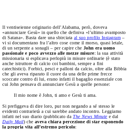
Il ventiseienne originario dell’Alabama, però, doveva
«annunciare Gesù» in quello che definiva «l’ultimo avamposto
di Satana». Basta dare una sbirciata
al suo profilo Instagram
–
vi si documentano fra l’altro cose come il morso, quasi letale,
di un serpente a sonagli – per capire che
John era uomo
passionale e poco avvezzo alle mezze misure
: la sua attività
missionaria si esplicava perlopiù in misure ordinarie (è stato
anche istruttore di calcio coi bambini, sempre a fini
catechistici). Forbici, pesci e palloni da calcio, oltre alla Bibbia
che gli aveva riparato il cuore da una delle prime frecce
scoccate contro di lui, erano infatti il bagaglio essenziale con
cui John pensava di annunciare Gesù a quelle persone:
Il mio nome è John, ti amo e Gesù ti ama.
Si prefiggeva di dire loro, pur non negando a sé stesso le
evidenti contrarietà a cui sarebbe andato incontro. Leggiamo
infatti nel suo diario (pubblicato da
The News Minute
e dal
Daily Mail
) che
aveva chiara percezione di star esponendo
la propria vita all’estremo pericolo
: