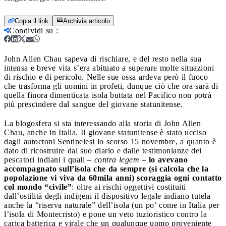
Copia il link
Archivia articolo
Condividi su
:
John Allen Chau sapeva di rischiare, e del resto nella sua
intensa e breve vita s’era abituato a superare molte situazioni
di rischio e di pericolo. Nelle sue ossa ardeva però il fuoco
che trasforma gli uomini in profeti, dunque ciò che ora sarà di
quella finora dimenticata isola buttata nel Pacifico non potrà
più prescindere dal sangue del giovane statunitense.
La blogosfera si sta interessando alla storia di John Allen
Chau, anche in Italia. Il giovane statunitense è stato ucciso
dagli autoctoni Sentinelesi lo scorso 15 novembre, a quanto è
dato di ricostruire dal suo diario e dalle testimonianze dei
pescatori indiani i quali –
contra legem
–
lo avevano
accompagnato sull’isola che da sempre (si calcola che la
popolazione vi viva da 60mila anni) scoraggia ogni contatto
col mondo “civile”
: oltre ai rischi oggettivi costituiti
dall’ostilità degli indigeni il dispositivo legale indiano tutela
anche la “riserva naturale” dell’isola (un po’ come in Italia per
l’isola di Montecristo) e pone un veto tuzioristico contro la
carica batterica e virale che un qualunque uomo proveniente