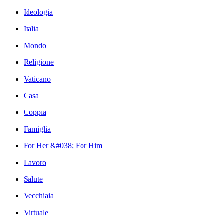
Ideologia
Italia
Mondo
Religione
Vaticano
Casa
Coppia
Famiglia
For Her &#038; For Him
Lavoro
Salute
Vecchiaia
Virtuale