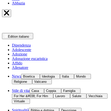
Abbazia
Edition
italiano
Dipendenza
Adolescente
Adozione
Adorazione eucaristica
Affido
Allenatore
News
Bioetica
Ideologia
Italia
Mondo
Religione
Vaticano
Stile di vita
Casa
Coppia
Famiglia
For Her &#038; For Him
Lavoro
Salute
Vecchiaia
Virtuale
Spiritualità
Bibbia e dottrina
Devozione