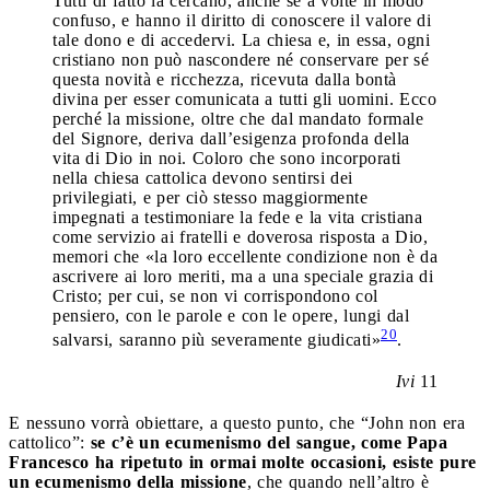
Tutti di fatto la cercano, anche se a volte in modo
confuso, e hanno il diritto di conoscere il valore di
tale dono e di accedervi. La chiesa e, in essa, ogni
cristiano non può nascondere né conservare per sé
questa novità e ricchezza, ricevuta dalla bontà
divina per esser comunicata a tutti gli uomini. Ecco
perché la missione, oltre che dal mandato formale
del Signore, deriva dall’esigenza profonda della
vita di Dio in noi. Coloro che sono incorporati
nella chiesa cattolica devono sentirsi dei
privilegiati, e per ciò stesso maggiormente
impegnati a testimoniare la fede e la vita cristiana
come servizio ai fratelli e doverosa risposta a Dio,
memori che «la loro eccellente condizione non è da
ascrivere ai loro meriti, ma a una speciale grazia di
Cristo; per cui, se non vi corrispondono col
pensiero, con le parole e con le opere, lungi dal
20
salvarsi, saranno più severamente giudicati»
.
Ivi
11
E nessuno vorrà obiettare, a questo punto, che “John non era
cattolico”:
se c’è un ecumenismo del sangue, come Papa
Francesco ha ripetuto in ormai molte occasioni, esiste pure
un ecumenismo della missione
, che quando nell’altro è