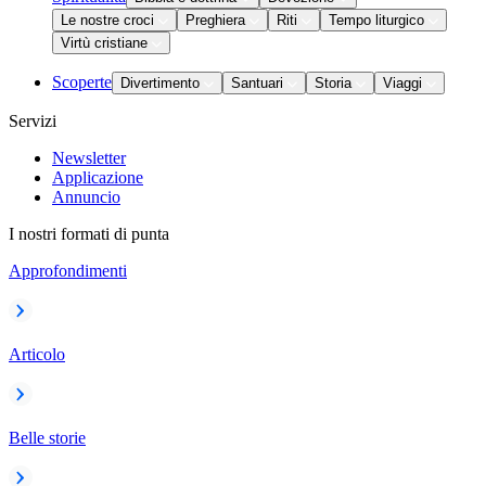
Le nostre croci
Preghiera
Riti
Tempo liturgico
Virtù cristiane
Scoperte
Divertimento
Santuari
Storia
Viaggi
Servizi
Newsletter
Applicazione
Annuncio
I nostri formati di punta
Approfondimenti
Articolo
Belle storie