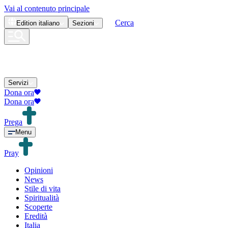
Vai al contenuto principale
Cerca
Edition
italiano
Sezioni
Servizi
Dona ora
Dona ora
Prega
Menu
Pray
Opinioni
News
Stile di vita
Spiritualità
Scoperte
Eredità
Italia