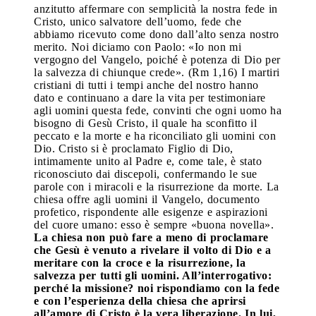
anzitutto affermare con semplicità la nostra fede in
Cristo, unico salvatore dell’uomo, fede che
abbiamo ricevuto come dono dall’alto senza nostro
merito. Noi diciamo con Paolo: «Io non mi
vergogno del Vangelo, poiché è potenza di Dio per
la salvezza di chiunque crede». (Rm 1,16) I martiri
cristiani di tutti i tempi anche del nostro hanno
dato e continuano a dare la vita per testimoniare
agli uomini questa fede, convinti che ogni uomo ha
bisogno di Gesù Cristo, il quale ha sconfitto il
peccato e la morte e ha riconciliato gli uomini con
Dio. Cristo si è proclamato Figlio di Dio,
intimamente unito al Padre e, come tale, è stato
riconosciuto dai discepoli, confermando le sue
parole con i miracoli e la risurrezione da morte. La
chiesa offre agli uomini il Vangelo, documento
profetico, rispondente alle esigenze e aspirazioni
del cuore umano: esso è sempre «buona novella».
La chiesa non può fare a meno di proclamare
che Gesù è venuto a rivelare il volto di Dio e a
meritare con la croce e la risurrezione, la
salvezza per tutti gli uomini. All’interrogativo:
perché la missione? noi rispondiamo con la fede
e con l’esperienza della chiesa che aprirsi
all’amore di Cristo è la vera liberazione. In lui,