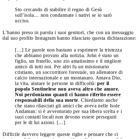
Sto cercando di stabilire il regno di Gesù
sull’isola… non condannate i nativi se io sarò
ucciso.
L’hanno preso in parola i suoi genitori, che con un messaggio
dal suo profilo Instagram hanno rilasciato questa dichiarazione:
[…] Le parole non bastano a esprimere la tristezza
che abbiamo provato alla notizia. John è stato un
figlio, un fratello, uno zio amatissimo e il migliore
amico di tutti noi. Per altri fu un missionario
cristiano, un soccorritore forestale, un allenatore di
calcio internazionale e un montanaro. Amava Dio,
la vita, aiutare le persone in difficoltà:
per il
popolo Sentinelese non aveva altro che amore.
Noi perdoniamo quanti ci hanno riferito essere
responsabili della sua morte
. Chiediamo anche
che siano rilasciati gli amici che aveva nelle Isole
Andaman: si è avventurato per sua libera scelta e i
suoi contatti locali non devono essere perseguiti
per le di lui azioni. […]
Difficile davvero leggere queste righe e pensare che ci