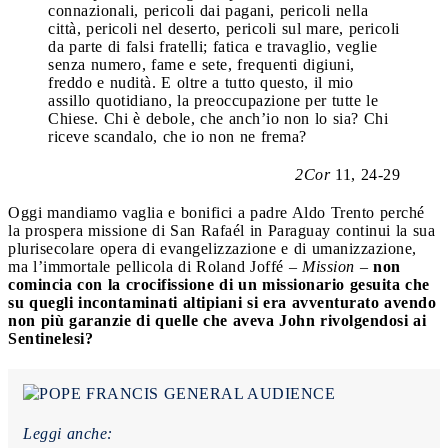
connazionali, pericoli dai pagani, pericoli nella
città, pericoli nel deserto, pericoli sul mare, pericoli
da parte di falsi fratelli; fatica e travaglio, veglie
senza numero, fame e sete, frequenti digiuni,
freddo e nudità. E oltre a tutto questo, il mio
assillo quotidiano, la preoccupazione per tutte le
Chiese. Chi è debole, che anch’io non lo sia? Chi
riceve scandalo, che io non ne frema?
2Cor
11, 24-29
Oggi mandiamo vaglia e bonifici a padre Aldo Trento perché
la prospera missione di San Rafaél in Paraguay continui la sua
plurisecolare opera di evangelizzazione e di umanizzazione,
ma l’immortale pellicola di Roland Joffé –
Mission
–
non
comincia con la crocifissione di un missionario gesuita che
su quegli incontaminati altipiani si era avventurato avendo
non più garanzie di quelle che aveva John rivolgendosi ai
Sentinelesi?
Leggi anche: