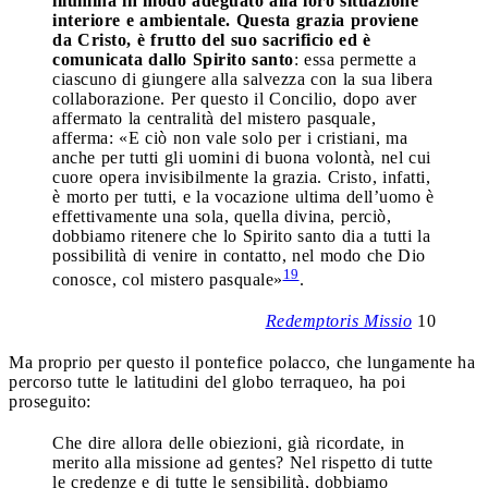
illumina in modo adeguato alla loro situazione
interiore e ambientale. Questa grazia proviene
da Cristo, è frutto del suo sacrificio ed è
comunicata dallo Spirito santo
: essa permette a
ciascuno di giungere alla salvezza con la sua libera
collaborazione. Per questo il Concilio, dopo aver
affermato la centralità del mistero pasquale,
afferma: «E ciò non vale solo per i cristiani, ma
anche per tutti gli uomini di buona volontà, nel cui
cuore opera invisibilmente la grazia. Cristo, infatti,
è morto per tutti, e la vocazione ultima dell’uomo è
effettivamente una sola, quella divina, perciò,
dobbiamo ritenere che lo Spirito santo dia a tutti la
possibilità di venire in contatto, nel modo che Dio
19
conosce, col mistero pasquale»
.
Redemptoris Missio
10
Ma proprio per questo il pontefice polacco, che lungamente ha
percorso tutte le latitudini del globo terraqueo, ha poi
proseguito:
Che dire allora delle obiezioni, già ricordate, in
merito alla missione ad gentes? Nel rispetto di tutte
le credenze e di tutte le sensibilità, dobbiamo