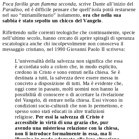
Poca favilla gran fiamma seconda
, scrive Dante all’inizio del
Paradiso
, ed è difficile pensare che quell’isola potrà restarsene
nel suo “miriamillenario” isolamento,
ora che nella sua
sabbia è stato sepolto un chicco del Vangelo
.
Riflettendo sulle correnti teologiche che continuamente, specie
nell’ultimo secolo, hanno cercato di aprire spiragli di speranza
escatologica anche chi incolpevolmente non conosceva il
messaggio cristiano, nel 1990 Giovanni Paolo II scriveva:
L’universalità della salvezza non significa che essa
è accordata solo a coloro che, in modo esplicito,
credono in Cristo e sono entrati nella chiesa. Se è
destinata a tutti, la salvezza deve essere messa in
concreto a disposizione di tutti. Ma è evidente che,
oggi come in passato, molti uomini non hanno la
possibilità di conoscere o di accettare la rivelazione
del Vangelo, di entrare nella chiesa. Essi vivono in
condizioni socio-culturali che non lo permettono, e
spesso sono stati educati in altre tradizioni
religiose.
Per essi la salvezza di Cristo è
accessibile in virtù di una grazia che, pur
avendo una misteriosa relazione con la chiesa,
non li introduce formalmente in essa, ma li