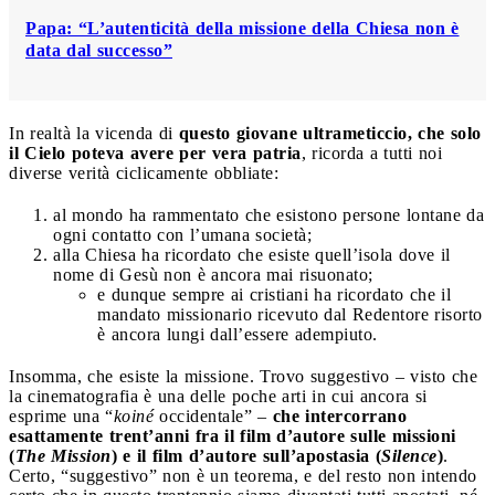
Papa: “L’autenticità della missione della Chiesa non è
data dal successo”
In realtà la vicenda di
questo giovane ultrameticcio, che solo
il Cielo poteva avere per vera patria
, ricorda a tutti noi
diverse verità ciclicamente obbliate:
al mondo ha rammentato che esistono persone lontane da
ogni contatto con l’umana società;
alla Chiesa ha ricordato che esiste quell’isola dove il
nome di Gesù non è ancora mai risuonato;
e dunque sempre ai cristiani ha ricordato che il
mandato missionario ricevuto dal Redentore risorto
è ancora lungi dall’essere adempiuto.
Insomma, che esiste la missione. Trovo suggestivo – visto che
la cinematografia è una delle poche arti in cui ancora si
esprime una “
koiné
occidentale” –
che intercorrano
esattamente trent’anni fra il film d’autore sulle missioni
(
The Mission
) e il film d’autore sull’apostasia (
Silence
)
.
Certo, “suggestivo” non è un teorema, e del resto non intendo