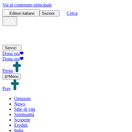
Vai al contenuto principale
Cerca
Edition
italiano
Sezioni
Servizi
Dona ora
Dona ora
Prega
Menu
Pray
Opinioni
News
Stile di vita
Spiritualità
Scoperte
Eredità
Italia