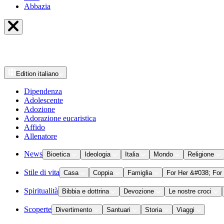
Abbazia
Edition
italiano
Dipendenza
Adolescente
Adozione
Adorazione eucaristica
Affido
Allenatore
News
Bioetica
Ideologia
Italia
Mondo
Religione
Stile di vita
Casa
Coppia
Famiglia
For Her &#038; For
Spiritualità
Bibbia e dottrina
Devozione
Le nostre croci
Scoperte
Divertimento
Santuari
Storia
Viaggi