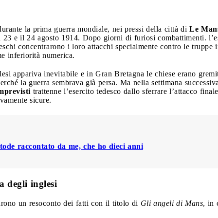
urante la prima guerra mondiale, nei pressi della città di
Le Man
 il 23 e il 24 agosto 1914. Dopo giorni di furiosi combattimenti. l’
eschi concentrarono i loro attacchi specialmente contro le truppe in
e inferiorità numerica.
glesi appariva inevitabile e in Gran Bretagna le chiese erano grem
perché la guerra sembrava già persa. Ma nella settimana successiva
imprevisti
trattenne l’esercito tedesco dallo sferrare l’attacco final
ivamente sicure.
ode raccontato da me, che ho dieci anni
 degli inglesi
rono un resoconto dei fatti con il titolo di
Gli angeli di Mans
, in 