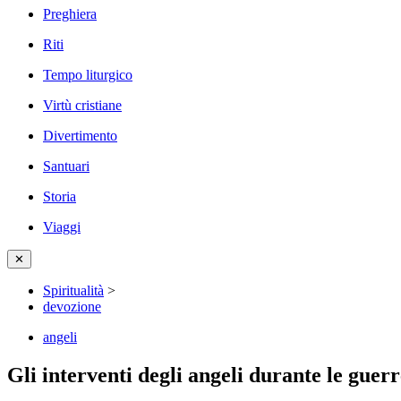
Preghiera
Riti
Tempo liturgico
Virtù cristiane
Divertimento
Santuari
Storia
Viaggi
✕
Spiritualità
>
devozione
angeli
Gli interventi degli angeli durante le guerr