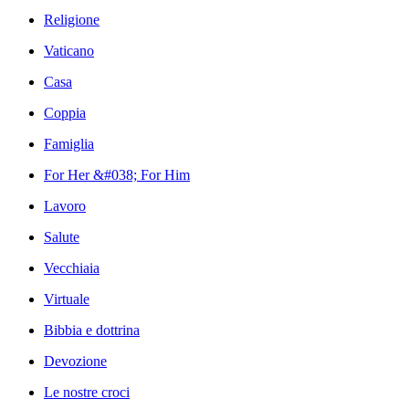
Religione
Vaticano
Casa
Coppia
Famiglia
For Her &#038; For Him
Lavoro
Salute
Vecchiaia
Virtuale
Bibbia e dottrina
Devozione
Le nostre croci